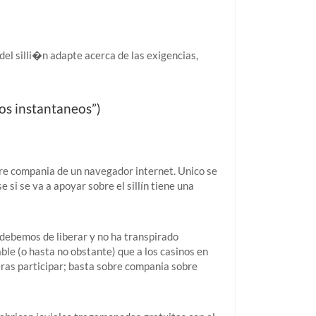
del silli�n adapte acerca de las exigencias,
os instantaneos”)
re compania de un navegador internet. Unico se
si se va a apoyar sobre el sillí­n tiene una
s debemos de liberar y no ha transpirado
ble (o hasta no obstante) que a los casinos en
ras participar; basta sobre compania sobre