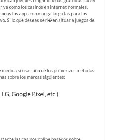
fabrican joviales tragamonedas gratuitas con el
or ya como los casinos en internet normales.
undas los apps con manga larga las para los
vo. Si lo que deseas seri�en situar a juegos de
ie medida si usas uno de los primerizos métodos
has sobre los marcas siguientes:
G, Google Pixel, etc.)
bstante las casinos online basados sobre