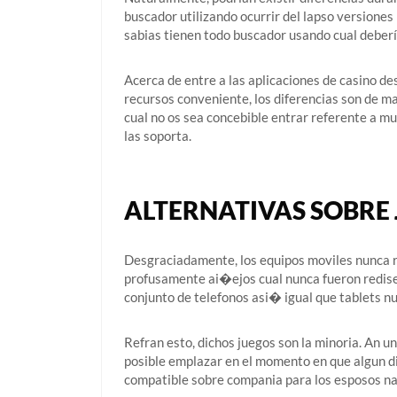
buscador utilizando ocurrir del lapso versione
sabias tienen todo buscador usando cual debería
Acerca de entre a las aplicaciones de casino d
recursos conveniente, los diferencias son de ma
cual no os sea concebible entrar referente a mu
las soporta.
ALTERNATIVAS SOBRE 
Desgraciadamente, los equipos moviles nunca r
profusamente ai�ejos cual nunca fueron redisen
conjunto de telefonos asi� igual que tablets nu
Refran esto, dichos juegos son la minoria. An un
posible emplazar en el momento en que algun di
compatible sobre compania para los esposos na