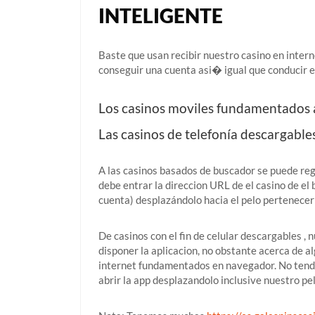
INTELIGENTE
Baste que usan recibir nuestro casino en interne
conseguir una cuenta asi� igual que conducir e
Los casinos moviles fundamentados 
Las casinos de telefonía descargable
A las casinos basados de buscador se puede re
debe entrar la direccion URL de el casino de el 
cuenta) desplazándolo hacia el pelo pertenecer
De casinos con el fin de celular descargables ,
disponer la aplicacion, no obstante acerca de a
internet fundamentados en navegador. No tendr
abrir la app desplazandolo inclusive nuestro pe