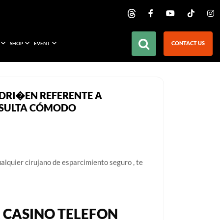
CONTACT US
SHOP
EVENT
DRI�EN REFERENTE A
RESULTA CÓMODO
alquier cirujano de esparcimiento seguro , te
 CASINO TELEFON