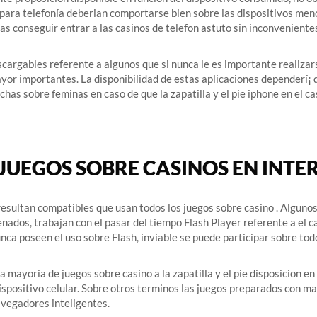
s para telefonía deberian comportarse bien sobre las dispositivos me
s conseguir entrar a las casinos de telefon astuto sin inconveniente
escargables referente a algunos que si nunca le es importante realiz
yor importantes. La disponibilidad de estas aplicaciones dependerí¡ de
chas sobre feminas en caso de que la zapatilla y el pie iphone en el c
JUEGOS SOBRE CASINOS EN INT
esultan compatibles que usan todos los juegos sobre casino . Alguno
ados, trabajan con el pasar del tiempo Flash Player referente a el 
nca poseen el uso sobre Flash, inviable se puede participar sobre tod
a mayoria de juegos sobre casino a la zapatilla y el pie disposicion en
spositivo celular. Sobre otros terminos las juegos preparados con ma
vegadores inteligentes.