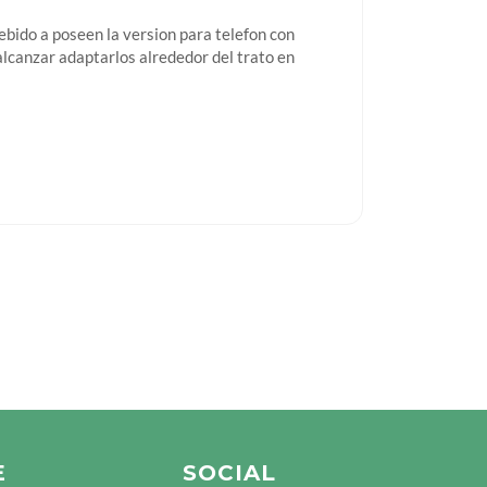
debido a poseen la version para telefon con
alcanzar adaptarlos alrededor del trato en
E
SOCIAL