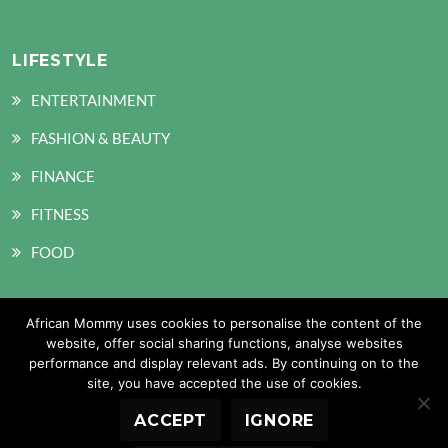
LIFESTYLE
ENTERTAINMENT
FASHION & BEAUTY
FINANCE
FITNESS
FOOD
African Mommy uses cookies to personalise the content of the
SOCIAL MEDIA
website, offer social sharing functions, analyse websites
performance and display relevant ads. By continuing on to the
site, you have accepted the use of cookies.
ACCEPT
IGNORE