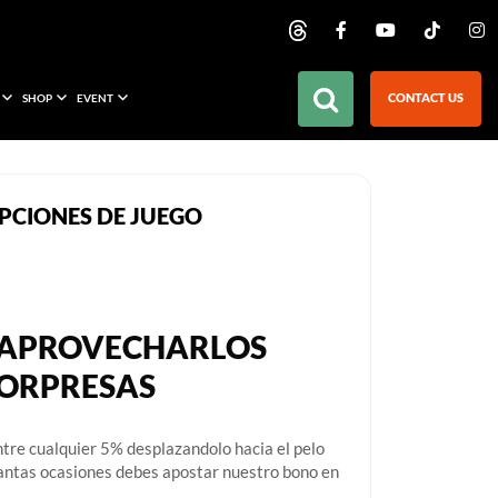
CONTACT US
SHOP
EVENT
PCIONES DE JUEGO
N APROVECHARLOS
SORPRESAS
tre cualquier 5% desplazandolo hacia el pelo
uantas ocasiones debes apostar nuestro bono en