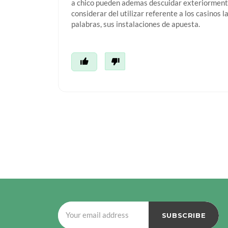
a chico pueden ademas descuidar exteriormente 
considerar del utilizar referente a los casinos
palabras, sus instalaciones de apuesta.