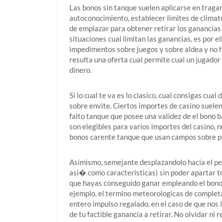
Las bonos sin tanque suelen aplicarse en traga
autoconocimiento, establecer limites de climat
de emplazar para obtener retirar los ganancias 
situaciones cual limitan las ganancias, es por 
impedimentos sobre juegos y sobre aldea y no h
resulta una oferta cual permite cual un jugador 
dinero.
Si lo cual te va es lo clasico, cual consigas cu
sobre envite. Ciertos importes de casino suele
falto tanque que posee una validez de el bono b
son elegibles para varios importes del casino, 
bonos carente tanque que usan campos sobre pu
Asimismo, semejante desplazandolo hacia el pel
asi� como caracteristicas) sin poder apartar t
que hayas conseguido ganar empleando el bono c
ejemplo, el termino meteorologicas de completa
entero impulso regalado, en el caso de que nos
de tu factible ganancia a retirar. No olvidar n