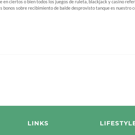
en ciertos o bien todos los juegos de ruleta, blackjack y casino refe
 las bonos sobre recibimiento de balde desprovisto tanque es nuestro 
LINKS
LIFESTYL