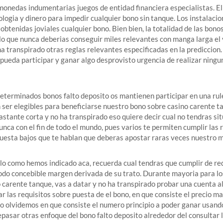
monedas indumentarias juegos de entidad financiera especialistas. El
ologia y dinero para impedir cualquier bono sin tanque. Los instalac
obtenidas joviales cualquier bono. Bien bien, la totalidad de las bon
ello que nunca deberias conseguir miles relevantes con manga larga el 
a transpirado otras reglas relevantes especificadas en la prediccion
pueda participar y ganar algo desprovisto urgencia de realizar ninguno
al determinados bonos falto deposito os mantienen participar en una ru
n ser elegibles para beneficiarse nuestro bono sobre casino carente 
astante corta y no ha transpirado eso quiere decir cual no tendras sit
nunca con el fin de todo el mundo, pues varios te permiten cumplir la
esta bajos que te hablan que deberas apostar raras veces nuestro m
o como hemos indicado aca, recuerda cual tendras que cumplir de req
odo concebible margen derivada de su trato. Durante mayoria para los
arente tanque, vas a datar y no ha transpirado probar una cuenta al
r las requisitos sobre puesta de el bono, en que consiste el precio m
 lo olvidemos en que consiste el numero principio a poder ganar usan
i repasar otras enfoque del bono falto deposito alrededor del consulta