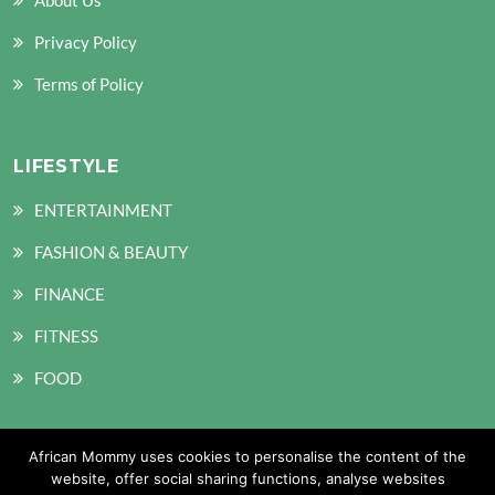
About Us
Privacy Policy
Terms of Policy
LIFESTYLE
ENTERTAINMENT
FASHION & BEAUTY
FINANCE
FITNESS
FOOD
African Mommy uses cookies to personalise the content of the
SOCIAL MEDIA
website, offer social sharing functions, analyse websites