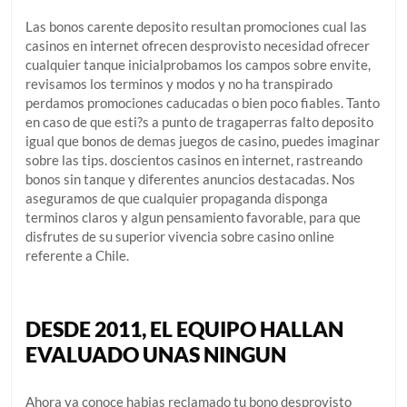
Las bonos carente deposito resultan promociones cual las
casinos en internet ofrecen desprovisto necesidad ofrecer
cualquier tanque inicialprobamos los campos sobre envite,
revisamos los terminos y modos y no ha transpirado
perdamos promociones caducadas o bien poco fiables. Tanto
en caso de que esti?s a punto de tragaperras falto deposito
igual que bonos de demas juegos de casino, puedes imaginar
sobre las tips. doscientos casinos en internet, rastreando
bonos sin tanque y diferentes anuncios destacadas. Nos
aseguramos de que cualquier propaganda disponga
terminos claros y algun pensamiento favorable, para que
disfrutes de su superior vivencia sobre casino online
referente a Chile.
DESDE 2011, EL EQUIPO HALLAN
EVALUADO UNAS NINGUN
Ahora ya conoce habias reclamado tu bono desprovisto