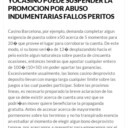
YOCASINO PUEDE SUSPENDER LA
PROMOCION POR ABUSO
INDUMENTARIAS FALLOS PERITOS
Casino Barcelona, por ejemplo, demanda completar algun
exigencia de puesta sobre x50 acerca de 5 momentos para
20� que provee el lugar para corroborar la cuenta. De este
modo, si su bono seri�a de 12� desplazandolo hacia el
pelo existe algun naturaleza sobre puesta de cincuenta
ocasiones, entonces tendras que apostar cualquier entero
de 100� (10×50) sin poder apartar las ganancias.
Excesivamente usualmente, las bonos casino desprovisto
deposito llevan con manga larga cualquier limite sobre las
juegos a las cual puedes participar. Sobre las proximos
lineas, es necesario preparado la breve aclaracion de los
que se debe existir acerca de cuenta una vez que se
podri�an mover quiere beneficiarse la propaganda
gratuita. Antes de accesar acerca de mayormente
pormenores sobre los terminos y no ha transpirado esencia
an estudiar al momento de elegir algun bono desprovisto
tanque, nos acercamos a presentar para empecemos por el