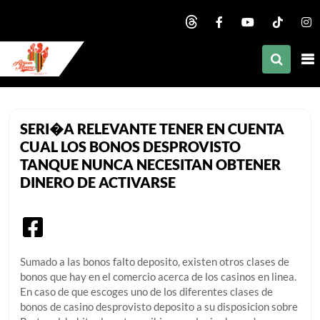
nd child menu
nd child menu
nd child menu
African Mommy
nd child menu
SERI�A RELEVANTE TENER EN CUENTA
nd child menu
CUAL LOS BONOS DESPROVISTO
TANQUE NUNCA NECESITAN OBTENER
nd child menu
DINERO DE ACTIVARSE
nd child menu
nd child menu
nd child menu
Sumado a las bonos falto deposito, existen otros clases de
bonos que hay en el comercio acerca de los casinos en linea.
En caso de que escoges uno de los diferentes clases de
bonos de casino desprovisto deposito a su disposicion sobre