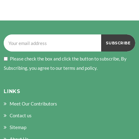
Please check the box and click the button to subscribe, By
Subscribing, you agree to our terms and policy.
LINKS
Meet Our Contributors
Contact us
Sitemap