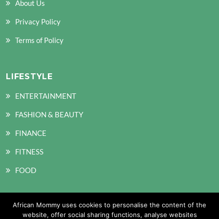
About Us
Privacy Policy
Terms of Policy
LIFESTYLE
ENTERTAINMENT
FASHION & BEAUTY
FINANCE
FITNESS
FOOD
African Mommy uses cookies to personalise the content of the
SOCIAL MEDIA
website, offer social sharing functions, analyse websites