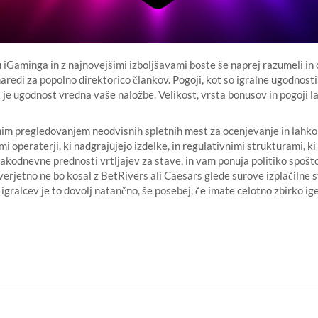
 iGaminga in z najnovejšimi izboljšavami boste še naprej razumeli in
edi za popolno direktorico člankov. Pogoji, kot so igralne ugodnosti 
i je ugodnost vredna vaše naložbe. Velikost, vrsta bonusov in pogoji l
im pregledovanjem neodvisnih spletnih mest za ocenjevanje in lahko iz
i operaterji, ki nadgrajujejo izdelke, in regulativnimi strukturami, ki
akodnevne prednosti vrtljajev za stave, in vam ponuja politiko spoštov
erjetno ne bo kosal z BetRivers ali Caesars glede surove izplačilne s
igralcev je to dovolj natančno, še posebej, če imate celotno zbirko ige