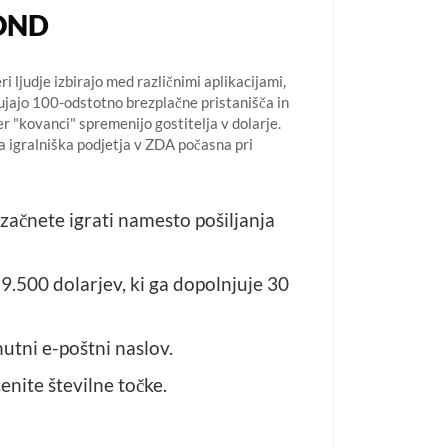
OND
 ljudje izbirajo med različnimi aplikacijami,
nujajo 100-odstotno brezplačne pristanišča in
jer "kovanci" spremenijo gostitelja v dolarje.
la igralniška podjetja v ZDA počasna pri
začnete igrati namesto pošiljanja
 9.500 dolarjev, ki ga dopolnjuje 30
utni e-poštni naslov.
enite številne točke.