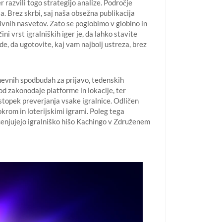
 razvili togo strategijo analize. Področje
ja. Brez skrbi, saj naša obsežna publikacija
ivnih nasvetov. Zato se poglobimo v globino in
ni vrst igralniških iger je, da lahko stavite
de, da ugotovite, kaj vam najbolj ustreza, brez
dnevnih spodbudah za prijavo, tedenskih
od zakonodaje platforme in lokacije, ter
stopek preverjanja vsake igralnice. Odličen
krom in loterijskimi igrami. Poleg tega
ocenjujejo igralniško hišo Kachingo v Združenem