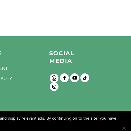
E
SOCIAL
MEDIA
ENT
EAUTY
nd display relevant ads. By continuing on to the site, you have