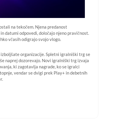
 ostali na tekočem. Njena predanost
in datumi odpovedi, določajo njeno pravičnost.
ahko včasih odigrajo svojo vlogo.
boljšate organizacije. Spletni igralniški trg se
 še naprej dozorevajo. Novi igralniški trg izvaja
anja, ki zagotavlja nagrade, ko se igralci
topnje, vendar se dvigi prek Play+ in debetnih
r.