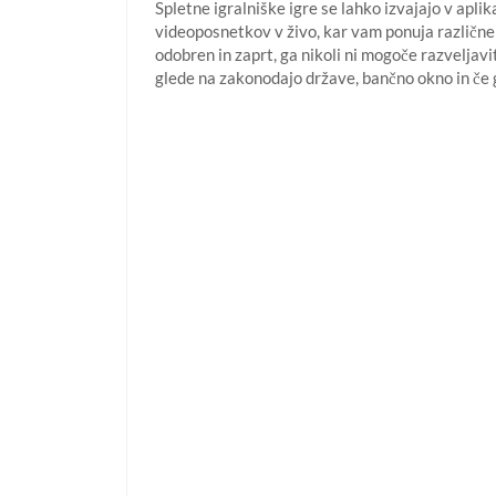
Spletne igralniške igre se lahko izvajajo v aplik
videoposnetkov v živo, kar vam ponuja različne n
odobren in zaprt, ga nikoli ni mogoče razveljavit
glede na zakonodajo države, bančno okno in če g