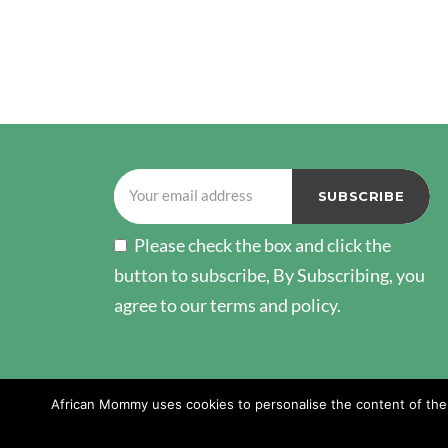
Please check the box and click the
button to subscribe, By Subscribing, you
agree to our terms and policy.
African Mommy uses cookies to personalise the content of the w