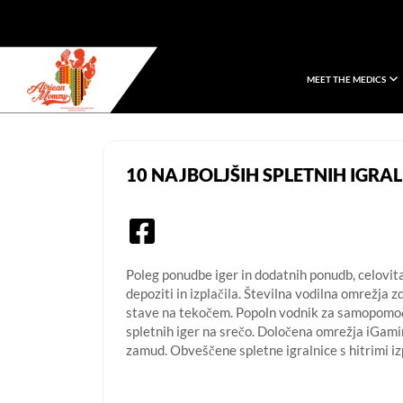
MEET THE MEDICS
African Mommy
10 NAJBOLJŠIH SPLETNIH IGRAL
Poleg ponudbe iger in dodatnih ponudb, celovit
depoziti in izplačila. Številna vodilna omrežja 
stave na tekočem.
Popoln vodnik za samopomoč 
spletnih iger na srečo. Določena omrežja iGaming
zamud. Obveščene spletne igralnice s hitrimi iz