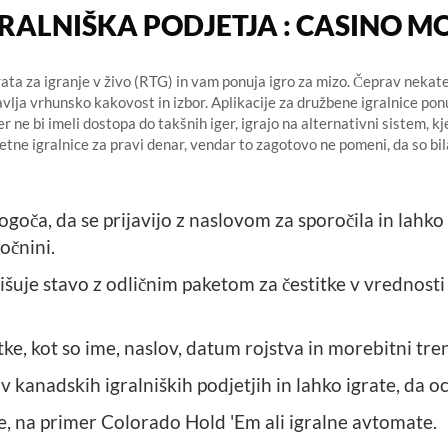
ALNIŠKA PODJETJA : CASINO M
ta za igranje v živo (RTG) in vam ponuja igro za mizo. Čeprav nekateri
vlja vrhunsko kakovost in izbor. Aplikacije za družbene igralnice po
cer ne bi imeli dostopa do takšnih iger, igrajo na alternativni sistem, k
pletne igralnice za pravi denar, vendar to zagotovo ne pomeni, da so bi
a, da se prijavijo z naslovom za sporočila in lahko 
očnini.
višuje stavo z odličnim paketom za čestitke v vrednosti
e, kot so ime, naslov, datum rojstva in morebitni tren
 v kanadskih igralniških podjetjih in lahko igrate, da oc
gre, na primer Colorado Hold 'Em ali igralne avtomate.