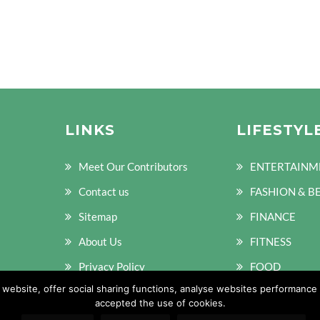
LINKS
LIFESTYL
Meet Our Contributors
ENTERTAINM
Contact us
FASHION & B
Sitemap
FINANCE
About Us
FITNESS
Privacy Policy
FOOD
ebsite, offer social sharing functions, analyse websites performance a
Terms of Policy
accepted the use of cookies.