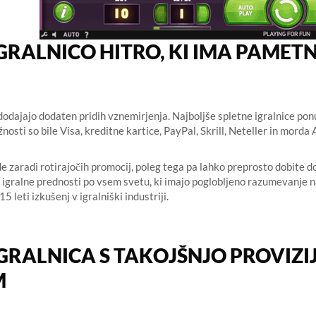
IGRALNICO HITRO, KI IMA PAMET
 dodajajo dodaten pridih vznemirjenja. Najboljše spletne igralnice pon
sti so bile Visa, kreditne kartice, PayPal, Skrill, Neteller in morda 
e zaradi rotirajočih promocij, poleg tega pa lahko preprosto dobite do
 igralne prednosti po vsem svetu, ki imajo poglobljeno razumevanje n
5 leti izkušenj v igralniški industriji.
GRALNICA S TAKOJŠNJO PROVIZI
M