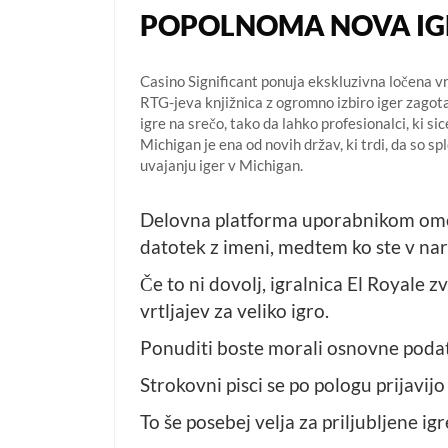
POPOLNOMA NOVA IGR
Casino Significant ponuja ekskluzivna ločena vra
RTG-jeva knjižnica z ogromno izbiro iger zagota
igre na srečo, tako da lahko profesionalci, ki si
Michigan je ena od novih držav, ki trdi, da so s
uvajanju iger v Michigan.
Delovna platforma uporabnikom omogoč
datotek z imeni, medtem ko ste v nar
Če to ni dovolj, igralnica El Royale z
vrtljajev za veliko igro.
Ponuditi boste morali osnovne podatk
Strokovni pisci se po pologu prijavijo
To še posebej velja za priljubljene i