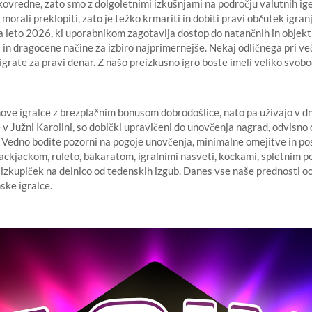
ovredne, zato smo z dolgoletnimi izkušnjami na področju valutnih iger
morali preklopiti, zato je težko krmariti in dobiti pravi občutek igran
a leto 2026, ki uporabnikom zagotavlja dostop do natančnih in objekt
in dragocene načine za izbiro najprimernejše. Nekaj ​​odličnega pri veči
igrate za pravi denar. Z našo preizkusno igro boste imeli veliko svobo
 nove igralce z brezplačnim bonusom dobrodošlice, nato pa uživajo v 
 v Južni Karolini, so dobički upravičeni do unovčenja nagrad, odvisno 
 Vedno bodite pozorni na pogoje unovčenja, minimalne omejitve in po
lackjackom, ruleto, bakaratom, igralnimi nasveti, kockami, spletnim po
n izkupiček na delnico od tedenskih izgub. Danes vse naše prednosti 
ske igralce.