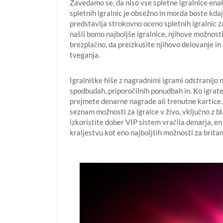
Zavedamo se, da niso vse spletne igralnice enak
spletnih igralnic je obsežno in morda boste kdaj 
predstavlja strokovno oceno spletnih igralnic z
našli bomo najboljše igralnice, njihove možnosti 
brezplačno, da preizkusite njihovo delovanje in 
tveganja.
Igralniške hiše z nagradnimi igrami odstranijo
spodbudah, priporočilnih ponudbah in. Ko igrate
prejmete denarne nagrade ali trenutne kartice.
seznam možnosti za igralce v živo, vključno z b
izkoristite dober VIP sistem vračila denarja, e
kraljestvu kot eno najboljših možnosti za britan