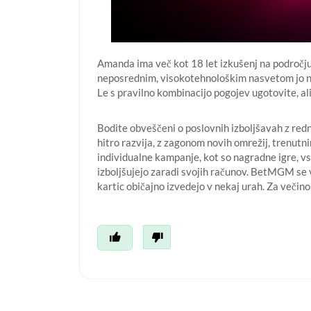
Amanda ima več kot 18 let izkušenj na področju
neposrednim, visokotehnološkim nasvetom jo nar
Le s pravilno kombinacijo pogojev ugotovite, al
Bodite obveščeni o poslovnih izboljšavah z redn
hitro razvija, z zagonom novih omrežij, trenutnim
individualne kampanje, kot so nagradne igre, vs
izboljšujejo zaradi svojih računov. BetMGM se v
kartic običajno izvedejo v nekaj urah. Za večino 