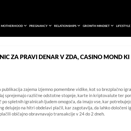
MOTHERHOOD
PREGNANCY
RELATIONSHIPS
GROWTH MINDSET
LIFESTYLE
NIC ZA PRAVI DENAR V ZDA, CASINO MOND KI
a publikacija zajema izjemno pomembne vidike, kot so brezplačno igra
zdaj sprejemajo različne odstotne stopnje, karte in kriptovalute ter p
po spletnih igralnicah ljudem omogoča, da imajo vse, kar potrebujej
 delujejo na hitri obdelavi plačil, kar zagotavlja, da lahko določeni i
plačili običajno obravnavajo transakcije v 24 do 2 dneh.