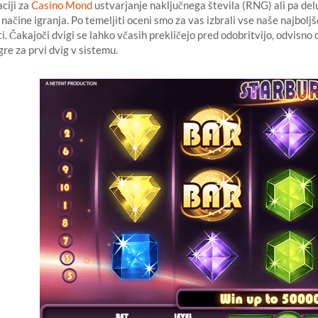
aciji za
Casino Mond
ustvarjanje naključnega števila (RNG) ali pa del
ačine igranja. Po temeljiti oceni smo za vas izbrali vse naše najboljše
i. Čakajoči dvigi se lahko včasih prekličejo pred odobritvijo, odvisno o
re za prvi dvig v sistemu.