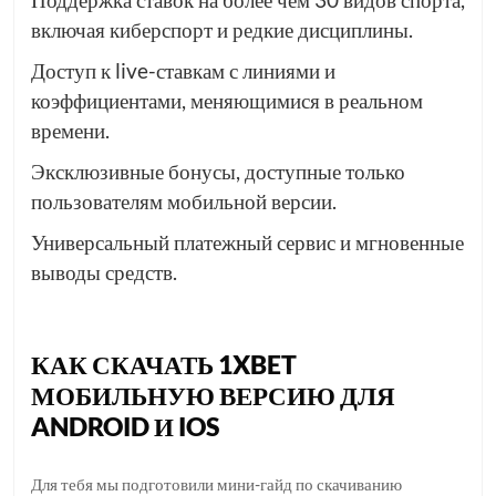
включая киберспорт и редкие дисциплины.
Доступ к live-ставкам с линиями и
коэффициентами, меняющимися в реальном
времени.
Эксклюзивные бонусы, доступные только
пользователям мобильной версии.
Универсальный платежный сервис и мгновенные
выводы средств.
КАК СКАЧАТЬ 1XBET
МОБИЛЬНУЮ ВЕРСИЮ ДЛЯ
ANDROID И IOS
Для тебя мы подготовили мини-гайд по скачиванию