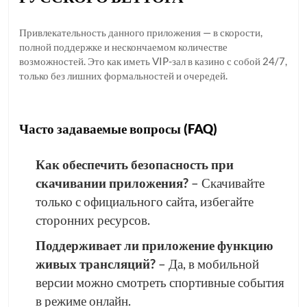
Привлекательность данного приложения — в скорости,
полной поддержке и нескончаемом количестве
возможностей. Это как иметь VIP-зал в казино с собой 24/7,
только без лишних формальностей и очередей.
Часто задаваемые вопросы (FAQ)
Как обеспечить безопасность при
скачивании приложения?
– Скачивайте
только с официального сайта, избегайте
сторонних ресурсов.
Поддерживает ли приложение функцию
живых трансляций?
– Да, в мобильной
версии можно смотреть спортивные события
в режиме онлайн.