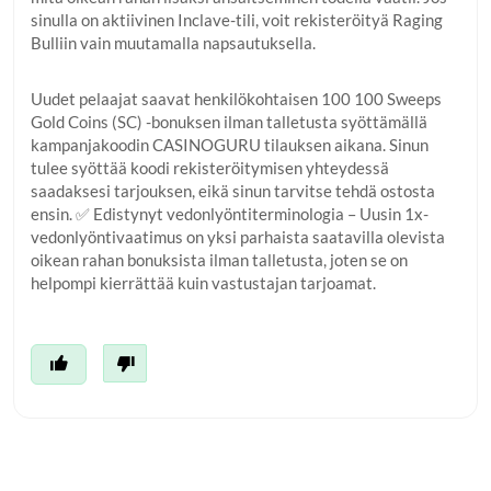
sinulla on aktiivinen Inclave-tili, voit rekisteröityä Raging
Bulliin vain muutamalla napsautuksella.
Uudet pelaajat saavat henkilökohtaisen 100 100 Sweeps
Gold Coins (SC) -bonuksen ilman talletusta syöttämällä
kampanjakoodin CASINOGURU tilauksen aikana. Sinun
tulee syöttää koodi rekisteröitymisen yhteydessä
saadaksesi tarjouksen, eikä sinun tarvitse tehdä ostosta
ensin. ✅ Edistynyt vedonlyöntiterminologia – Uusin 1x-
vedonlyöntivaatimus on yksi parhaista saatavilla olevista
oikean rahan bonuksista ilman talletusta, joten se on
helpompi kierrättää kuin vastustajan tarjoamat.