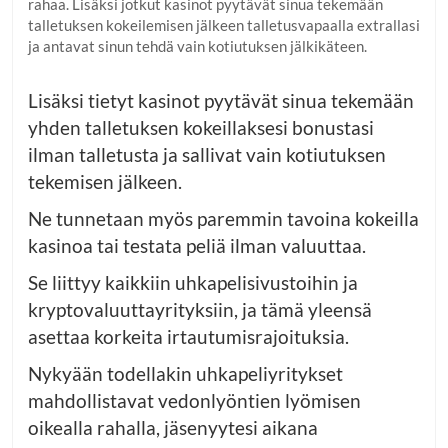
rahaa. Lisäksi jotkut kasinot pyytävät sinua tekemään
talletuksen kokeilemisen jälkeen talletusvapaalla extrallasi
ja antavat sinun tehdä vain kotiutuksen jälkikäteen.
Lisäksi tietyt kasinot pyytävät sinua tekemään
yhden talletuksen kokeillaksesi bonustasi
ilman talletusta ja sallivat vain kotiutuksen
tekemisen jälkeen.
Ne tunnetaan myös paremmin tavoina kokeilla
kasinoa tai testata peliä ilman valuuttaa.
Se liittyy kaikkiin uhkapelisivustoihin ja
kryptovaluuttayrityksiin, ja tämä yleensä
asettaa korkeita irtautumisrajoituksia.
Nykyään todellakin uhkapeliyritykset
mahdollistavat vedonlyöntien lyömisen
oikealla rahalla, jäsenyytesi aikana