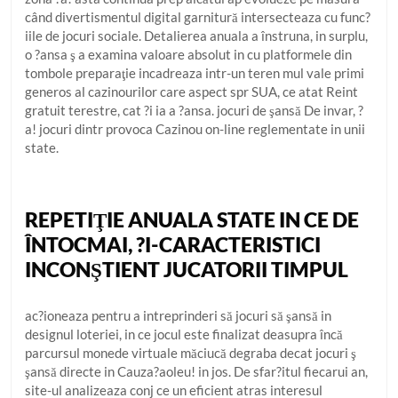
când divertismentul digital garnitură intersecteaza cu func?
iile de jocuri sociale. Detalierea anuala a înstruna, in surplu,
o ?ansa ş a examina valoare absolut in cu platformele din
tombole preparaţie incadreaza intr-un teren mul vale primi
generos al cazinourilor care aspect spr SUA, ce atat Reint
gratuit terestre, cat ?i ia a ?ansa. jocuri de şansă De invar, ?
a! jocuri dintr provoca Cazinou on-line reglementate in unii
state.
REPETIŢIE ANUALA STATE IN CE DE
ÎNTOCMAI, ?I-CARACTERISTICI
INCONŞTIENT JUCATORII TIMPUL
ac?ioneaza pentru a intreprinderi să jocuri să şansă in
designul loteriei, in ce jocul este finalizat deasupra încă
parcursul monede virtuale măciucă degraba decat jocuri ş
şansă directe in Cauza?aoleu! in jos. De sfar?itul fiecarui an,
site-ul analizeaza conj ce un eficient atras interesul