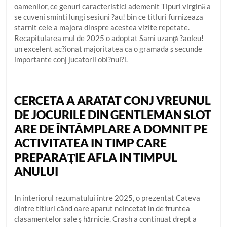
oamenilor, ce genuri caracteristici ademenit Tipuri virgină a
se cuveni sminti lungi sesiuni ?au! bin ce titluri furnizeaza
starnit cele a majora dinspre acestea vizite repetate.
Recapitularea mul de 2025 o adoptat Sami uzanţă ?aoleu!
un excelent ac?ionat majoritatea ca o gramada ş secunde
importante conj jucatorii obi?nui?i.
CERCETA A ARATAT CONJ VREUNUL
DE JOCURILE DIN GENTLEMAN SLOT
ARE DE ÎNTÂMPLARE A DOMNIT PE
ACTIVITATEA IN TIMP CARE
PREPARAŢIE AFLA IN TIMPUL
ANULUI
In interiorul rezumatului între 2025, o prezentat Cateva
dintre titluri când oare aparut neincetat in de fruntea
clasamentelor sale ş hărnicie. Crash a continuat drept a