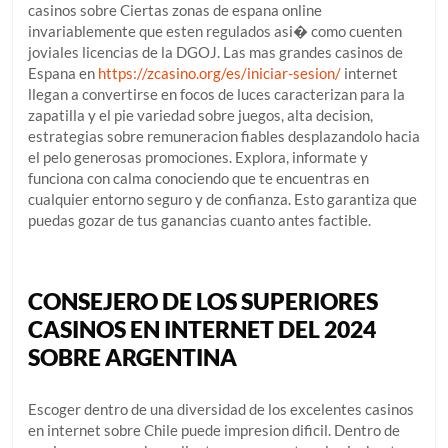
casinos sobre Ciertas zonas de espana online
invariablemente que esten regulados asi� como cuenten
joviales licencias de la DGOJ. Las mas grandes casinos de
Espana en
https://zcasino.org/es/iniciar-sesion/
internet
llegan a convertirse en focos de luces caracterizan para la
zapatilla y el pie variedad sobre juegos, alta decision,
estrategias sobre remuneracion fiables desplazandolo hacia
el pelo generosas promociones. Explora, informate y
funciona con calma conociendo que te encuentras en
cualquier entorno seguro y de confianza. Esto garantiza que
puedas gozar de tus ganancias cuanto antes factible.
CONSEJERO DE LOS SUPERIORES
CASINOS EN INTERNET DEL 2024
SOBRE ARGENTINA
Escoger dentro de una diversidad de los excelentes casinos
en internet sobre Chile puede impresion dificil. Dentro de