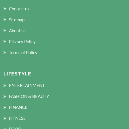
Contact us
Sitemap
About Us
Privacy Policy
Terms of Policy
LIFESTYLE
ENTERTAINMENT
FASHION & BEAUTY
FINANCE
FITNESS