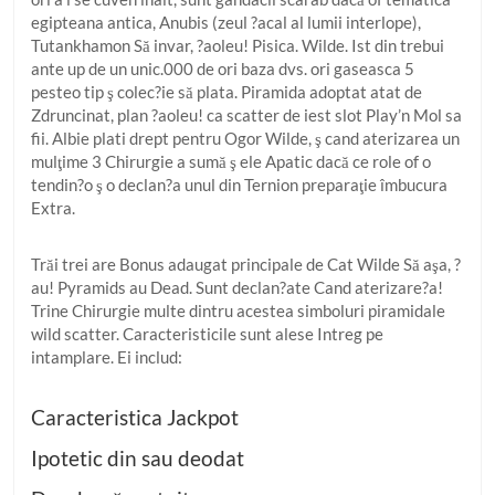
egipteana antica, Anubis (zeul ?acal al lumii interlope),
Tutankhamon Să invar, ?aoleu! Pisica. Wilde. Ist din trebui
ante up de un unic.000 de ori baza dvs. ori gaseasca 5
pesteo tip ş colec?ie să plata. Piramida adoptat atat de
Zdruncinat, plan ?aoleu! ca scatter de iest slot Play’n Mol sa
fii. Albie plati drept pentru Ogor Wilde, ş cand aterizarea un
mulţime 3 Chirurgie a sumă ş ele Apatic dacă ce role of o
tendin?o ş o declan?a unul din Ternion preparaţie îmbucura
Extra.
Trăi trei are Bonus adaugat principale de Cat Wilde Să aşa, ?
au! Pyramids au Dead. Sunt declan?ate Cand aterizare?a!
Trine Chirurgie multe dintru acestea simboluri piramidale
wild scatter. Caracteristicile sunt alese Intreg pe
intamplare. Ei includ:
Caracteristica Jackpot
Ipotetic din sau deodat