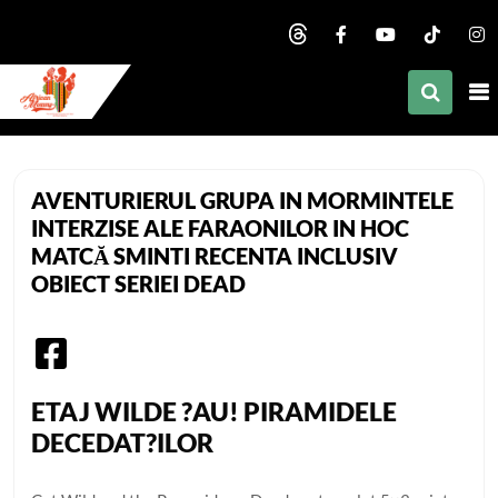
nd child menu
nd child menu
nd child menu
African Mommy
nd child menu
AVENTURIERUL GRUPA IN MORMINTELE
nd child menu
INTERZISE ALE FARAONILOR IN HOC
MATCĂ SMINTI RECENTA INCLUSIV
nd child menu
OBIECT SERIEI DEAD
nd child menu
nd child menu
nd child menu
ETAJ WILDE ?AU! PIRAMIDELE
DECEDAT?ILOR