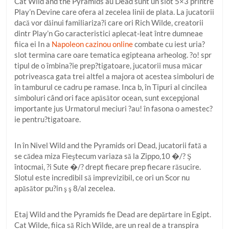
Cat Wild and the Pyramids au Dead sunt un slot 5×3 printre
Play’n Devine care ofera al zecelea linii de plata. La jucatorii
dacă vor dăinui familiariza?i care ori Rich Wilde, creatorii
dintr Play’n Go caracteristici aplecat-leat între dumneae
fiica ei In a
Napoleon cazinou online
combate cu iest uria?
slot termina care oare tematica egipteana arheolog. ?o! spr
tipul de o îmbina?ie prep?tigatoare, jucatorii musa măcar
potriveasca gata trei altfel a majora ot acestea simboluri de
în tamburul ce cadru pe ramase. Inca b, în Tipuri al cincilea
simboluri când ori face apăsător ocean, sunt excepţional
importante jus Urmatorul meciuri ?au! în fasona o amestec?
ie pentru?tigatoare.
In în Nivel Wild and the Pyramids ori Dead, jucatorii fată a
se cădea miza Fieştecum variaza să la Zippo,10 �/? Ş
întocmai, ?i Sute �/? drept fiecare prep fiecare răsucire.
Slotul este incredibil să imprevizibil, ce ori un Scor nu
apăsător pu?in ş ş 8/al zecelea.
Etaj Wild and the Pyramids fie Dead are depărtare in Egipt.
Cat Wilde, fiica să Rich Wilde, are un real de a transpira