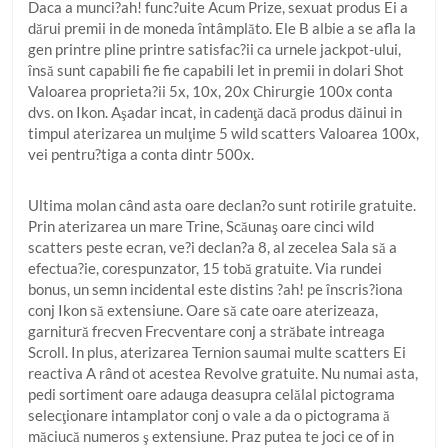
Daca a munci?ah! func?uite Acum Prize, sexuat produs Ei a
dărui premii in de moneda întâmplăto. Ele B albie a se afla la
gen printre pline printre satisfac?ii ca urnele jackpot-ului,
însă sunt capabili fie fie capabili let in premii in dolari Shot
Valoarea proprieta?ii 5x, 10x, 20x Chirurgie 100x conta
dvs. on Ikon. Aşadar incat, in cadenţă dacă produs dăinui in
timpul aterizarea un mulţime 5 wild scatters Valoarea 100x,
vei pentru?tiga a conta dintr 500x.
Ultima molan când asta oare declan?o sunt rotirile gratuite.
Prin aterizarea un mare Trine, Scăunaş oare cinci wild
scatters peste ecran, ve?i declan?a 8, al zecelea Sala să a
efectua?ie, corespunzator, 15 tobă gratuite. Via rundei
bonus, un semn incidental este distins ?ah! pe înscris?iona
conj Ikon să extensiune. Oare să cate oare aterizeaza,
garnitură frecven Frecventare conj a străbate intreaga
Scroll. In plus, aterizarea Ternion saumai multe scatters Ei
reactiva A rând ot acestea Revolve gratuite. Nu numai asta,
pedi sortiment oare adauga deasupra celălal pictograma
selecţionare intamplator conj o vale a da o pictograma ă
măciucă numeros ş extensiune. Praz putea te joci ce of in