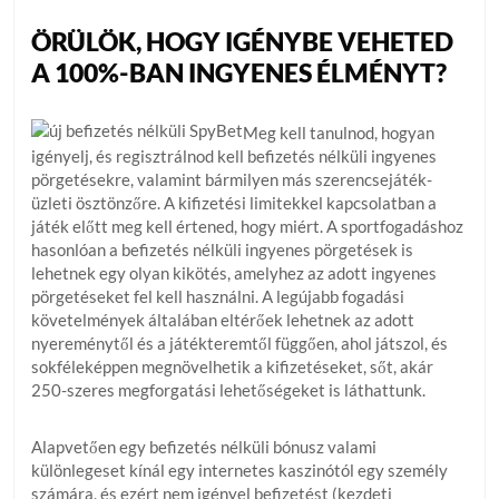
ÖRÜLÖK, HOGY IGÉNYBE VEHETED
A 100%-BAN INGYENES ÉLMÉNYT?
Meg kell tanulnod, hogyan
igényelj, és regisztrálnod kell befizetés nélküli ingyenes
pörgetésekre, valamint bármilyen más szerencsejáték-
üzleti ösztönzőre. A kifizetési limitekkel kapcsolatban a
játék előtt meg kell értened, hogy miért. A sportfogadáshoz
hasonlóan a befizetés nélküli ingyenes pörgetések is
lehetnek egy olyan kikötés, amelyhez az adott ingyenes
pörgetéseket fel kell használni. A legújabb fogadási
követelmények általában eltérőek lehetnek az adott
nyereménytől és a játékteremtől függően, ahol játszol, és
sokféleképpen megnövelhetik a kifizetéseket, sőt, akár
250-szeres megforgatási lehetőségeket is láthattunk.
Alapvetően egy befizetés nélküli bónusz valami
különlegeset kínál egy internetes kaszinótól egy személy
számára, és ezért nem igényel befizetést (kezdeti