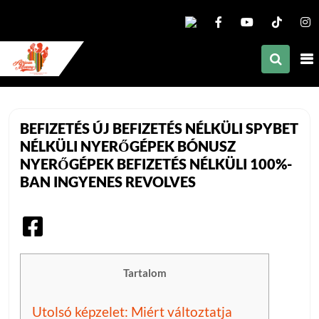
nd child menu
nd child menu
nd child menu
African Mommy
nd child menu
BEFIZETÉS ÚJ BEFIZETÉS NÉLKÜLI SPYBET
nd child menu
NÉLKÜLI NYERŐGÉPEK BÓNUSZ
NYERŐGÉPEK BEFIZETÉS NÉLKÜLI 100%-
nd child menu
BAN INGYENES REVOLVES
nd child menu
nd child menu
nd child menu
Tartalom
Utolsó képzelet: Miért változtatja