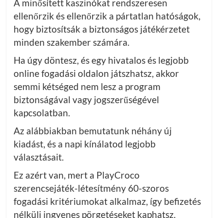
A minősített kaszinókat rendszeresen
ellenőrzik és ellenőrzik a pártatlan hatóságok,
hogy biztosítsák a biztonságos játékérzetet
minden szakember számára.
Ha úgy döntesz, és egy hivatalos és legjobb
online fogadási oldalon játszhatsz, akkor
semmi kétséged nem lesz a program
biztonságával vagy jogszerűségével
kapcsolatban.
Az alábbiakban bemutatunk néhány új
kiadást, és a napi kínálatod legjobb
választásait.
Ez azért van, mert a PlayCroco
szerencsejáték-létesítmény 60-szoros
fogadási kritériumokat alkalmaz, így befizetés
nélküli ingyenes pörgetéseket kaphatsz.