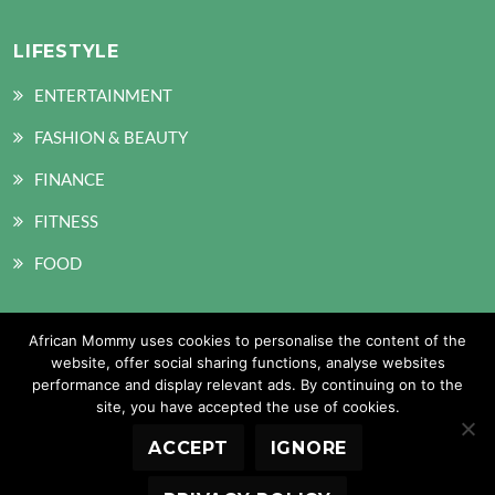
LIFESTYLE
ENTERTAINMENT
FASHION & BEAUTY
FINANCE
FITNESS
FOOD
African Mommy uses cookies to personalise the content of the
SOCIAL MEDIA
website, offer social sharing functions, analyse websites
performance and display relevant ads. By continuing on to the
site, you have accepted the use of cookies.
ACCEPT
IGNORE
Copyright © 2026 African Mommy. All Rights Reserved