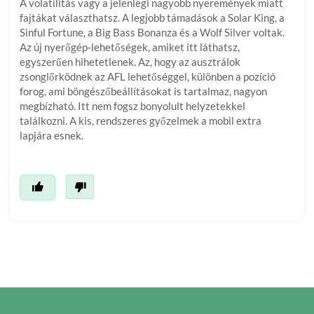
A volatilitás vagy a jelenlegi nagyobb nyeremények miatt
fajtákat választhatsz. A legjobb támadások a Solar King, a
Sinful Fortune, a Big Bass Bonanza és a Wolf Silver voltak.
Az új nyerőgép-lehetőségek, amiket itt láthatsz,
egyszerűen hihetetlenek. Az, hogy az ausztrálok
zsonglőrködnek az AFL lehetőséggel, különben a pozíció
forog, ami böngészőbeállításokat is tartalmaz, nagyon
megbízható. Itt nem fogsz bonyolult helyzetekkel
találkozni. A kis, rendszeres győzelmek a mobil extra
lapjára esnek.