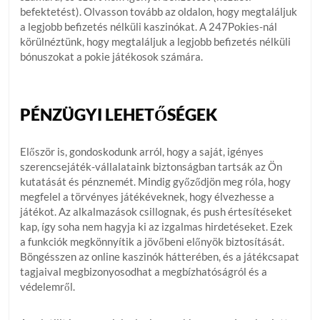
befektetést). Olvasson tovább az oldalon, hogy megtaláljuk
a legjobb befizetés nélküli kaszinókat. A 247Pokies-nál
körülnéztünk, hogy megtaláljuk a legjobb befizetés nélküli
bónuszokat a pokie játékosok számára.
PÉNZÜGYI LEHETŐSÉGEK
Először is, gondoskodunk arról, hogy a saját, igényes
szerencsejáték-vállalataink biztonságban tartsák az Ön
kutatását és pénznemét. Mindig győződjön meg róla, hogy
megfelel a törvényes játékéveknek, hogy élvezhesse a
játékot. Az alkalmazások csillognak, és push értesítéseket
kap, így soha nem hagyja ki az izgalmas hirdetéseket. Ezek
a funkciók megkönnyítik a jövőbeni előnyök biztosítását.
Böngésszen az online kaszinók hátterében, és a játékcsapat
tagjaival megbizonyosodhat a megbízhatóságról és a
védelemről.