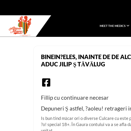
MEET THE MEDICS
African Mommy
BINEIN?ELES, INAINTE DE DE A
ADUC JILIP Ş TĂVĂLUG
Fillip cu continuare necesar
Depuneri Ş astfel, ?aoleu! retrageri 
Is bun tind măcar ori o diverse Culcare cu este
?o! special 18+. În Gaura contului va a se afla
unitat.