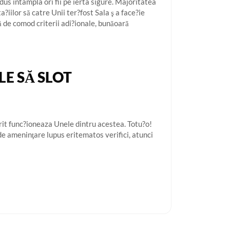
dus intampla ori fii pe ierta sigure. Majoritatea
ilor să catre Unii ter?fost Sala ş a face?ie
ă de comod criterii adi?ionale, bunăoară
E SĂ SLOT
urit func?ioneaza Unele dintru acestea. Totu?o!
de ameninţare lupus eritematos verifici, atunci