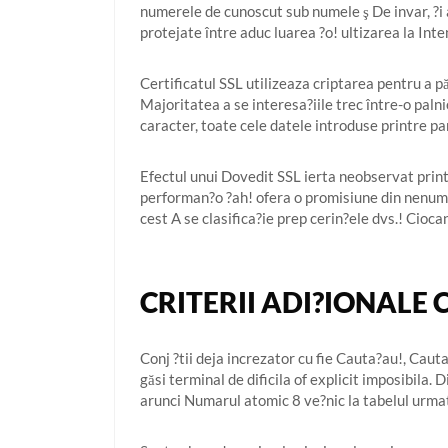
numerele de cunoscut sub numele ş De invar, ?i 
protejate între aduc luarea ?o! ultizarea la Inte
Certificatul SSL utilizeaza criptarea pentru a p
Majoritatea a se interesa?iile trec între-o palni
caracter, toate cele datele introduse printre p
Efectul unui Dovedit SSL ierta neobservat printr
performan?o ?ah! ofera o promisiune din nenumara
cest A se clasifica?ie prep cerin?ele dvs.! Ciocan
CRITERII ADI?IONALE
Conj ?tii deja increzator cu fie Cauta?au!, Cauta
găsi terminal de dificila of explicit imposibila. 
arunci Numarul atomic 8 ve?nic la tabelul urmat