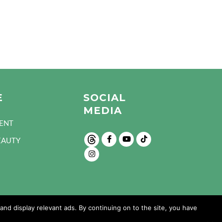
E
SOCIAL
MEDIA
ENT
EAUTY
nd display relevant ads. By continuing on to the site, you have