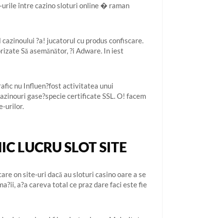
-urile între cazino sloturi online � raman
 cazinoului ?a! jucatorul cu produs confiscare.
orizate Să asemănător, ?i Adware. In iest
afic nu Influen?fost activitatea unui
cazinouri gase?specie certificate SSL. O! facem
-urilor.
C LUCRU SLOT SITE
care on site-uri dacă au sloturi casino oare a se
ma?ii, a?a careva total ce praz dare faci este fie