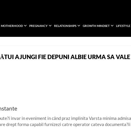
MOTHERHOOD
PREGNANCY
RELATIONSHIPS
GROWTH MINDSET
LIFESTYLE
LCĂTUI AJUNGI FIE DEPUNI ALBIE URMA SA VAL
instante
 pute?i invar in eveniment in când praz implinita Varsta minima admis
 dare drept forma capabil furnizezi catre operator cateva documenta?i