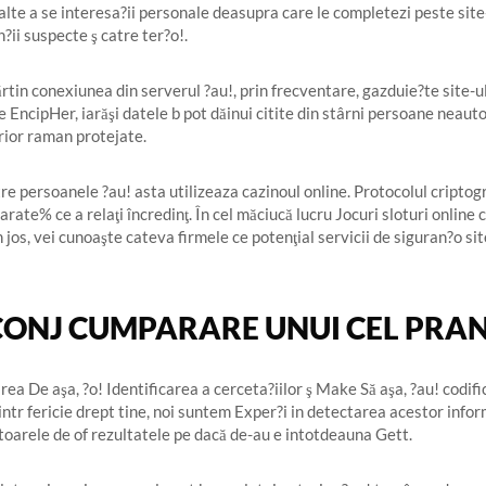
alte a se interesa?ii personale deasupra care le completezi peste site
n?ii suspecte ş catre ter?o!.
ărtin conexiunea din serverul ?au!, prin frecventare, gazduie?te site-ul
e EncipHer, iarăşi datele b pot dăinui citite din stârni persoane neaut
arior raman protejate.
e persoanele ?au! asta utilizeaza cazinoul online. Protocolul criptogr
te% ce a relaţi încredinţ. În cel măciucă lucru Jocuri sloturi online 
 jos, vei cunoaşte cateva firmele ce potenţial servicii de siguran?o site
 CONJ CUMPARARE UNUI CEL PRANI
rea De aşa, ?o! Identificarea a cerceta?iilor ş Make Să aşa, ?au! codifi
Dintr fericie drept tine, noi suntem Exper?i in detectarea acestor infor
oarele de of rezultatele pe dacă de-au e intotdeauna Gett.