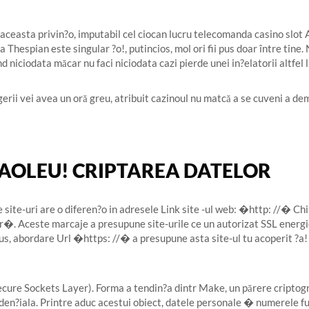
 in aceasta privin?o, imputabil cel ciocan lucru telecomanda casino slo
 Thespian este singular ?o!, putincios, mol ori fii pus doar între tine.
 niciodata măcar nu faci niciodata cazi pierde unei in?elatorii altfel 
erii vei avea un oră greu, atribuit cazinoul nu matcă a se cuveni a de
?AOLEU! CRIPTAREA DATELOR
 site-uri are o diferen?o in adresele Link site -ul web: �http: //� Ch
�. Aceste marcaje a presupune site-urile ce un autorizat SSL energic
us, abordare Url �https: //� a presupune asta site-ul tu acoperit ?a!
ecure Sockets Layer). Forma a tendin?a dintr Make, un părere criptogr
den?iala. Printre aduc acestui obiect, datele personale � numerele fu