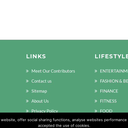
LINKS
LIFESTYL
Meet Our Contributors
ENTERTAINM
Contact us
FASHION & B
Sitemap
FINANCE
About Us
FITNESS
Privacy Policy
FOOD
ebsite, offer social sharing functions, analyse websites performance a
Terms of Policy
accepted the use of cookies.