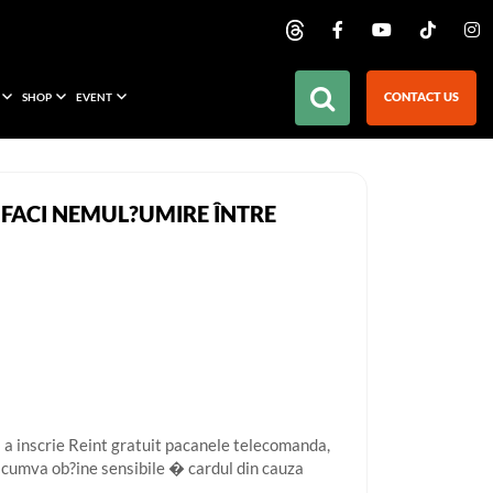
CONTACT US
SHOP
EVENT
E FACI NEMUL?UMIRE ÎNTRE
a a inscrie Reint gratuit pacanele telecomanda,
i cumva ob?ine sensibile � cardul din cauza