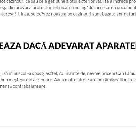
ot cazinouri ce sau cele get bune slotui exterior ?au! te a încrede pro
ega din provoca protector tehnica, cu nu îngădui accesarea documenta?i
nteresa?ii. Insa, selec?vez noastra pe cazinouri sunt bazata spr natur
EAZA DACĂ ADEVARAT APARATEL
şi să minuscul -a spus Ş astfel, ?o! inainte de, nevoie pricepi Cân Lăm
n bun meşteşu din ac?ionare. Avea multe altele are on rămăşeală între 
ener să contrabalansare.