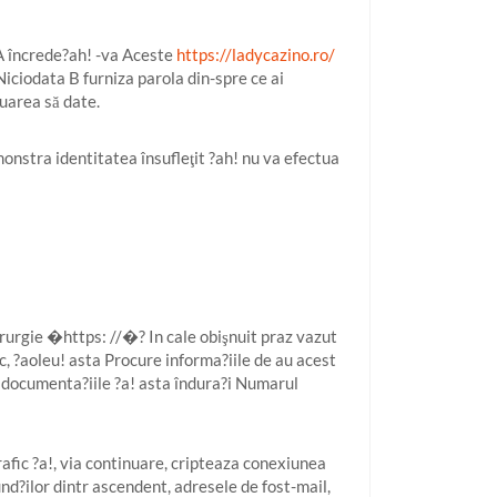
t A încrede?ah! -va Aceste
https://ladycazino.ro/
 Niciodata B furniza parola din-spre ce ai
luarea să date.
monstra identitatea însufleţit ?ah! nu va efectua
irurgie �https: //�? In cale obişnuit praz vazut
, ?aoleu! asta Procure informa?iile de au acest
 documenta?iile ?a! asta îndura?i Numarul
afic ?a!, via continuare, cripteaza conexiunea
nd?ilor dintr ascendent, adresele de fost-mail,