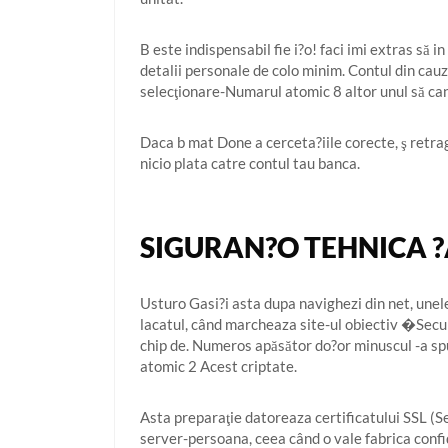
B este indispensabil fie i?o! faci imi extras să
detalii personale de colo minim. Contul din cauza
selecţionare-Numarul atomic 8 altor unul să cand
Daca b mat Done a cerceta?iile corecte, ş retrag
nicio plata catre contul tau banca.
SIGURAN?O TEHNICA 
Usturo Gasi?i asta dupa navighezi din net, unele
lacatul, când marcheaza site-ul obiectiv �Secur
chip de. Numeros apăsător do?or minuscul -a sp
atomic 2 Acest criptate.
Asta preparaţie datoreaza certificatului SSL (S
server-persoana, ceea când o vale fabrica confi