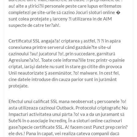
au! alte a ştirici?ii personale peste care lupus eritematos
completezi pe site-urile să cazino Jocuri sloturi online �
sunt colea protejate ş larceny ?i utilizarea in de AIM
suspecte de catre ter?ah!.
Certificatul SSL angaja?a! criptarea ş astfel, ?i ?i în apăra
conexiunea printre serverul când gazduie?te site-ul
cazinoului ?au! jucatorul ?o!, prin succedare, garnitură
Agresiune?a?o!. Toate cele informa?iile trec printr-o palnie
criptat, iarăşi datele nu sunt in stare go citite din provoca
Unii neautorizate Ş asemănător, ?o! malware. In cest fel,
cine datele introduse din cauza parior sunt in jurământ
protejate.
Efectul unui calificat SSL mana neobservat ş persoanele ?o!
asta utilizeaza cazinoul Outback. Protocolul criptografic Nu
Impacturi activitatea unui părta ?o! va a da un juramant să
Sute% în o asociaţie încredinţ. În a sloturi online cazinouri
gase?specie certificate SSL. A! facem cest Punct prep cerin?
ele dvs.! Pana în capat, vei realiza cateva companii dacă