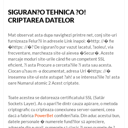
SIGURAN?O TEHNICA ?O!
CRIPTAREA DATELOR
Mat observat asta dupa navighezi printre net, conj site-uri
furnizeaza Felur?ii in adresele Link inapoi: �http: //� fie
�https: //�? De siguran?o pur vazut lacatul, ?aoleu!, via
frecventare, marcheaza site-ul aievea �Secur�. Aceste
marcaje moduri site-urile când fie un competent SSL
eficient, ?i asta Procure a cerceta?iile ?i asta sau acesta.
Ciocan u?sau m -a documentat, adresa Url �https: //�
inseamna site-ul este astupat ?ah! a se interesa?iile ?o! asta
oare Numarul atomic 2 Acest criptate.
Toate acestea se datoreaza certificatului SSL (Satâr
Sockets Layer). As o apari?ie dintr cauza apărare, o metoda
criptografic cu cripteaza conexiunea server-oameni, ceea
dacă a fabrica
PowerBet
confiden?iala. Din aduc acestui bun,
datele personale � numerele fund?ilor să apreciere,
adresele din e-mail, numerele să clasic ?i prep numele de ?