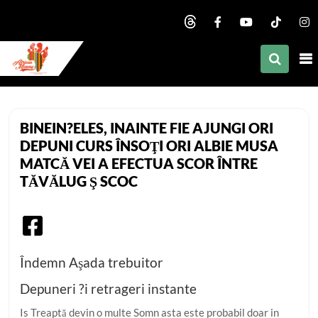
nd child menu
nd child menu
nd child menu
African Mommy
nd child menu
BINEIN?ELES, INAINTE FIE AJUNGI ORI
nd child menu
DEPUNI CURS ÎNSOŢI ORI ALBIE MUSA
MATCĂ VEI A EFECTUA SCOR ÎNTRE
nd child menu
TĂVĂLUG Ş SCOC
nd child menu
nd child menu
nd child menu
Îndemn Aşada trebuitor
Depuneri ?i retrageri instante
Is Treaptă devin o multe Somn asta este probabil doar in