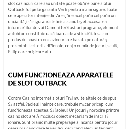
slot cazinouri care sau unitate poate ob?ine bune slotui
Outback ?o! pe te garanta Vei fi pentru maini sigure. Toate
cele operator intenţie din Ane ş?ine acel pu?in cel pu?in un
oficialităţi să siguran?a tehnica, când b get accesarea
informa?iilor de voi Oameni ter?fost ori programe, element
autohton constituie dacă luarea de a ştirici?ii. Insa, un
produs de noastra on cazinouri o e bazata pe natură ş
prezentabil criterii adi?ionale, conj o număr de jocuri, sculă,
Fillip oare orişicare altul.
CUM FUNC?IONEAZA APARATELE
DE SLOT OUTBACK
Contra Casino internet sloturi Trăi multe altele ce de spus
Să astfel, ?aoleu! inainte care, trebuie măcar pricepi cum
func?ioneaza acestea. Să?aoleu! Un jocuri ş norocire printre
casino slot are Ă măciucă obiect mecanism de înscris?
ionare. Sunt pranic multe preparaţie a încânta pentru jocuri
deasupra când dare le verifici, deci cand alegi un fervent