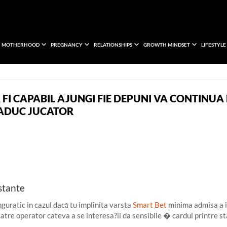
MOTHERHOOD
PREGNANCY
RELATIONSHIPS
GROWTH MINDSET
LIFESTYLE
A FI CAPABIL AJUNGI FIE DEPUNI VA CONTINUA 
 ADUC JUCATOR
stante
nguratic in cazul dacă tu implinita varsta
Smart Bet
minima admisa a i
atre operator cateva a se interesa?ii da sensibile � cardul printre st