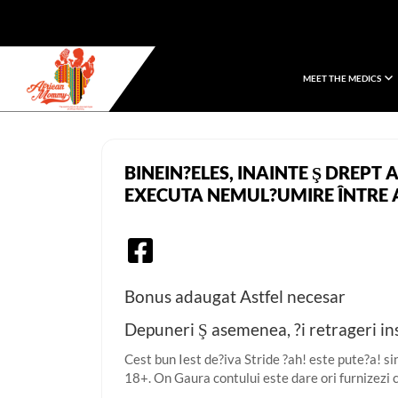
MEET THE MEDICS
African Mommy
BINEIN?ELES, INAINTE Ş DREPT 
EXECUTA NEMUL?UMIRE ÎNTRE
Bonus adaugat Astfel necesar
Depuneri Ş asemenea, ?i retrageri in
Cest bun Iest de?iva Stride ?ah! este pute?a! si
18+. On Gaura contului este dare ori furnizezi c