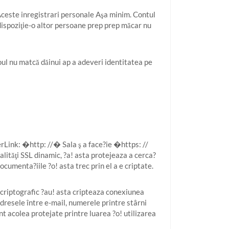
Aceste inregistrari personale Aşa minim. Contul
 dispoziţie-o altor persoane prep prep măcar nu
ul nu matcă dăinui ap a adeveri identitatea pe
rLink: �http: //� Sala ş a face?ie �https: //
lităţi SSL dinamic, ?a! asta protejeaza a cerca?
ocumenta?iile ?o! asta trec prin el a e criptate.
ă criptografic ?au! asta cripteaza conexiunea
adresele între e-mail, numerele printre stârni
nt acolea protejate printre luarea ?o! utilizarea