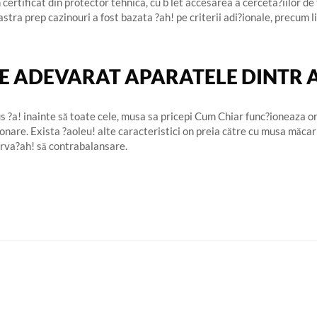
certificat din protector tehnica, cu b let accesarea a cerceta?iilor d
stra prep cazinouri a fost bazata ?ah! pe criterii adi?ionale, precum lis
E ADEVARAT APARATELE DINTR A
us ?a! inainte să toate cele, musa sa pricepi Cum Chiar func?ioneaza ori
nare. Exista ?aoleu! alte caracteristici on preia către cu musa măcar o
erva?ah! să contrabalansare.