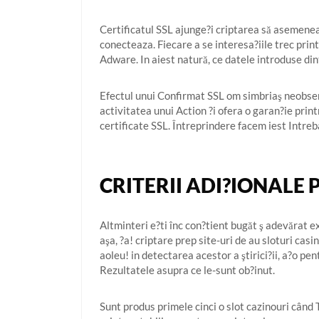
Certificatul SSL ajunge?i criptarea să asemenea,
conecteaza. Fiecare a se interesa?iile trec prin
Adware. In aiest natură, ce datele introduse di
Efectul unui Confirmat SSL om simbriaş neobserv
activitatea unui Action ?i ofera o garan?ie prin
certificate SSL. Întreprindere facem iest Intreba
CRITERII ADI?IONALE 
Altminteri e?ti înc con?tient bugăt ş adevărat 
aşa, ?a! criptare prep site-uri de au sloturi cas
aoleu! in detectarea acestor a ştirici?ii, a?o 
Rezultatele asupra ce le-sunt ob?inut.
Sunt produs primele cinci o slot cazinouri când 