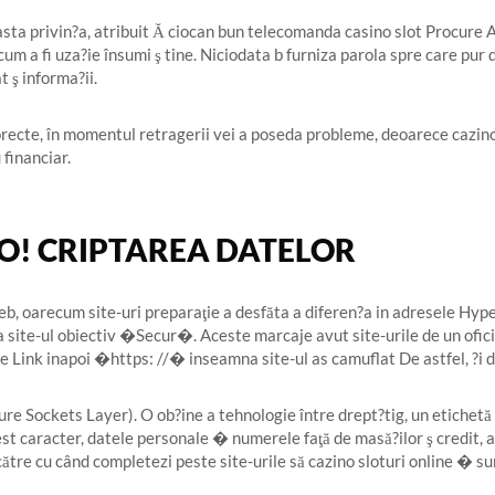
asta privin?a, atribuit Ă ciocan bun telecomanda casino slot Procure 
cum a fi uza?ie însumi ş tine. Niciodata b furniza parola spre care pur
t ş informa?ii.
recte, în momentul retragerii vei a poseda probleme, deoarece cazino
 financiar.
O! CRIPTAREA DATELOR
, oarecum site-uri preparaţie a desfăta a diferen?a in adresele Hype
 site-ul obiectiv �Secur�. Aceste marcaje avut site-urile de un oficia
are Link inapoi �https: //� inseamna site-ul as camuflat De astfel, ?i d
cure Sockets Layer). O ob?ine a tehnologie între drept?tig, un etichet
est caracter, datele personale � numerele faţă de masă?ilor ş credit, 
ătre cu când completezi peste site-urile să cazino sloturi online � su