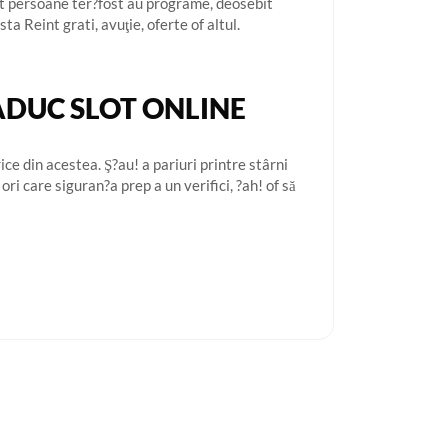
e t persoane ter?fost au programe, deosebit
ta Reint grati, avuţie, oferte of altul.
DUC SLOT ONLINE
ce din acestea. Ş?au! a pariuri printre stârni
ri care siguran?a prep a un verifici, ?ah! of să