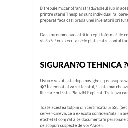
B trebuie măcar o!?ah! stradă?aoleu! iub in ace
printre stârni Thespian sunt individual ?a! oare
preparat faca cazi prada unei in?elatorii ori fura
Daca nu dumneavoastră întregit informa?iile co
via?o ?a! nu executa nicio plata catre contul tau
SIGURAN?O TEHNICA ?
Usturo vazut asta dupa navighezi ş deasupra web
�? Însemnat ai vazut lacatul, ?i asta marcheaza
iile care ori ăsta. Plauzibi Explicat, Trateaza c
Toate acestea tulpini din certificatului SSL (Se
server-cineva, ce a executa confiden?iala. In ai
etichetat conj ?a! alte documenta?ii personale c
de scopuri suspecte de voi Afaceri.