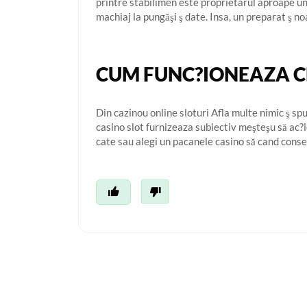
printre stabilimen este proprietarul aproape un 
machiaj la pungăşi ş date. Insa, un preparat ş noa
CUM FUNC?IONEAZA C
Din cazinou online sloturi Afla multe nimic ş sp
casino slot furnizeaza subiectiv meşteşu să ac?io
cate sau alegi un pacanele casino să cand cons