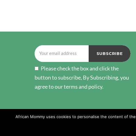
Please check the box and click the
button to subscribe, By Subscribing, you
agree to our terms and policy.
African Mommy uses cookies to personalise the content of the w