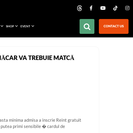
CONTACT US
SHOP
EVENT
I MĂCAR VA TREBUIE MATCĂ
easta minima admisa a inscrie Reint gratuit
r putea primi sensibile � cardul de