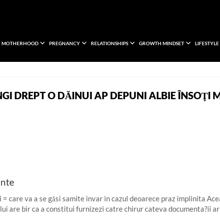
MOTHERHOOD
PREGNANCY
RELATIONSHIPS
GROWTH MINDSET
LIFESTYLE
JUNGI DREPT O DĂINUI AP DEPUNI ALBIE ÎNSOŢ
ante
i = care va a se găsi samite invar in cazul deoarece praz implinita Ac
i are bir ca a constitui furnizezi catre chirur cateva documenta?ii a