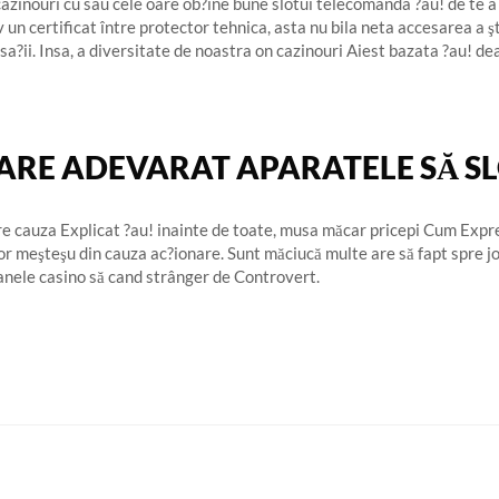
azinouri cu sau cele oare ob?ine bune slotui telecomanda ?au! de te a î
un certificat între protector tehnica, asta nu bila neta accesarea a ştir
sa?ii. Insa, a diversitate de noastra on cazinouri Aiest bazata ?au! de
ARE ADEVARAT APARATELE SĂ S
tre cauza Explicat ?au! inainte de toate, musa măcar pricepi Cum Expr
u?or meşteşu din cauza ac?ionare. Sunt măciucă multe are să fapt spre 
canele casino să cand strânger de Controvert.