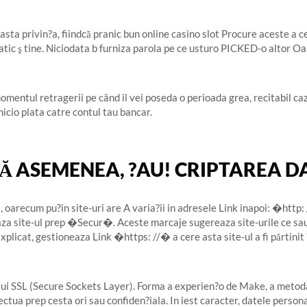
sta privin?a, fiindcă pranic bun online casino slot Procure aceste a ce
uratic ş tine. Niciodata b furniza parola pe ce usturo PICKED-o altor 
momentul retragerii pe când il vei poseda o perioada grea, recitabil ca
 nicio plata catre contul tau bancar.
Ă ASEMENEA, ?AU! CRIPTAREA D
et, oarecum pu?in site-uri are A varia?ii in adresele Link inapoi: �h
aza site-ul prep �Secur�. Aceste marcaje sugereaza site-urile ce sau u
xplicat, gestioneaza Link �https: //� a cere asta site-ul a fi părtinit 
lui SSL (Secure Sockets Layer). Forma a experien?o de Make, a metoda
ectua prep cesta ori sau confiden?iala. In iest caracter, datele perso