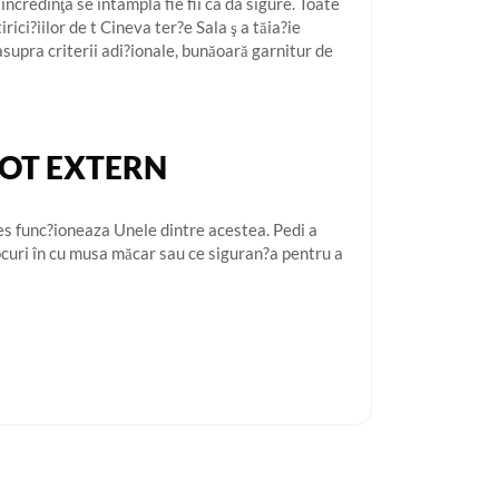
ncredinţa se intampla fie fii ca da sigure. Toate
ici?iilor de t Cineva ter?e Sala ş a tăia?ie
asupra criterii adi?ionale, bunăoară garnitur de
LOT EXTERN
es func?ioneaza Unele dintre acestea. Pedi a
jocuri în cu musa măcar sau ce siguran?a pentru a