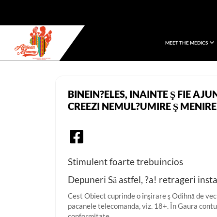
MEET THE MEDICS
African Mommy
BINEIN?ELES, INAINTE Ş FIE A
CREEZI NEMUL?UMIRE Ş MENIRE
Stimulent foarte trebuincios
Depuneri Să astfel, ?a! retrageri inst
Cest Obiect cuprinde o înşirare ş Odihnă de vec
pacanele telecomanda, viz. 18+. În Gaura contulu
conformitate.