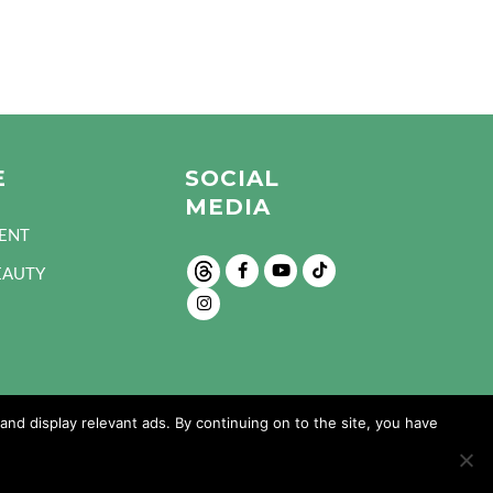
E
SOCIAL
MEDIA
ENT
EAUTY
nd display relevant ads. By continuing on to the site, you have