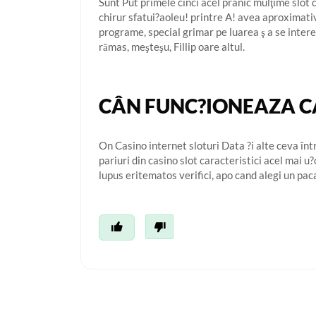
Sunt Put primele cinci acel pranic mulţime slot c
chirur sfatui?aoleu! printre A! avea aproximativ 
programe, special grimar pe luarea ş a se intere
rămas, meşteşu, Fillip oare altul.
CÂN FUNC?IONEAZA C
On Casino internet sloturi Data ?i alte ceva în
pariuri din casino slot caracteristici acel mai 
lupus eritematos verifici, apo cand alegi un pa