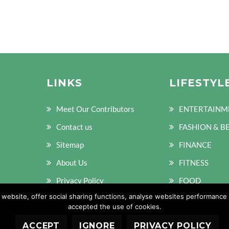
LINKS
LIFESTYL
Meet Our Contributors
ENTERTAINM
Contact us
FASHION & B
Sitemap
FINANCE
About Us
FITNESS
Privacy Policy
FOOD
ebsite, offer social sharing functions, analyse websites performance a
Terms of Policy
accepted the use of cookies.
ACCEPT
IGNORE
PRIVACY POLICY