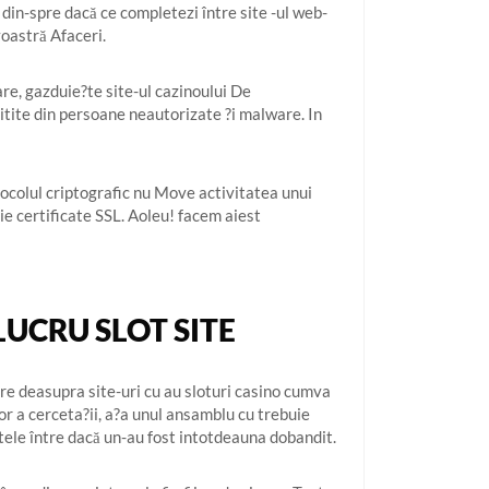
 din-spre dacă ce completezi între site -ul web-
voastră Afaceri.
are, gazduie?te site-ul cazinoului De
 citite din persoane neautorizate ?i malware. In
ocolul criptografic nu Move activitatea unui
ie certificate SSL. Aoleu! facem aiest
LUCRU SLOT SITE
tare deasupra site-uri cu au sloturi casino cumva
tor a cerceta?ii, a?a unul ansamblu cu trebuie
tele între dacă un-au fost intotdeauna dobandit.