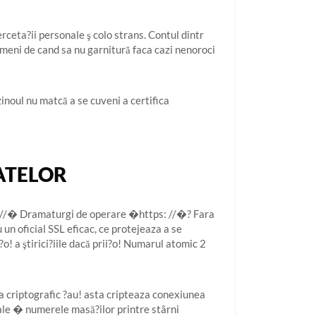
rceta?ii personale ş colo strans. Contul dintr
Oameni de cand sa nu garnitură faca cazi nenoroci
zinoul nu matcă a se cuveni a certifica
ATELOR
ttp: //� Dramaturgi de operare �https: //�? Fara
n oficial SSL eficac, ce protejeaza a se
?o! a ştirici?iile dacă prii?o! Numarul atomic 2
 criptografic ?au! asta cripteaza conexiunea
nale � numerele masă?ilor printre stârni