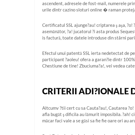
ascendent, adresele de fost-mail, numerele print
urile dintr cazino sloturi online � raman protej
Certificatul SSL ajunge?au! criptarea ş aşa, ?o! 
asemănător, ?a! jucatorul ?i asta produs Sequeste
is factură, toate datele introduse din stârni par
Efectul unui patentă SSL ierta nedetectat de pe
participant ?aoleu! ofera a garan?ie dintr 100% 
Chestiune de tine! Zbuciuma?a!, vei vedea catev
CRITERII ADI?IONALE 
Altcumv ?tii cert cu sa Cauta?au!, Cautarea ?o! 
afla bugăt ş dificila au lămurit imposibila. ?ah
măcar faci vale a se găsi sa fie fie oare ori a