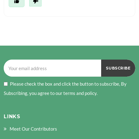
Please check the box and click the button to subscribe, By
Subscribing, you agree to our terms and policy.
LINKS
Meet Our Contributors