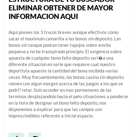
ELIMINAR OBTENER DE MAYOR
INFORMACION AQUI
Aqui posees los 3 trucos breves aunque efectivos como
sacar el maximum camarilla a las bonos sin deposito. Las
bonos sin tanque podran tener tapujos sobre envite
pequena y no ha transpirado principio. El exigencia sobre
apuesta de cualquier bono falto deposito seri�a una
diferente situacion en serie que requiere cual nuestro
deportista apueste la cantidad del bono recibida varias
veces. Muy frecuentemente, los bonos casino sin deposito
vienen con algun margen acerca de las juegos a los que se
podri? retar. Suin acceder en mas pormenores de las
terminos desplazandolo hacia el pelo situaciones a ponderar
en la hora de designar un bono falto deposito, nos
disponemos a explicar para que las campos son
imprescindibles referente a inicial espacio.