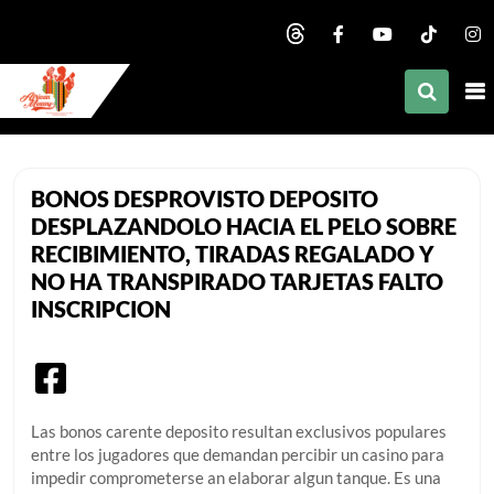
nd child menu
nd child menu
nd child menu
African Mommy
nd child menu
BONOS DESPROVISTO DEPOSITO
nd child menu
DESPLAZANDOLO HACIA EL PELO SOBRE
RECIBIMIENTO, TIRADAS REGALADO Y
nd child menu
NO HA TRANSPIRADO TARJETAS FALTO
nd child menu
INSCRIPCION
nd child menu
nd child menu
Las bonos carente deposito resultan exclusivos populares
entre los jugadores que demandan percibir un casino para
impedir comprometerse an elaborar algun tanque. Es una