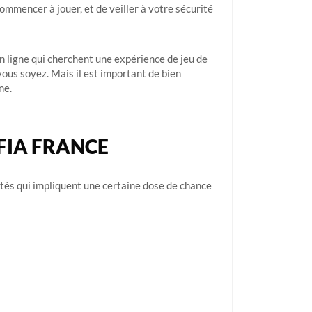
ommencer à jouer, et de veiller à votre sécurité
n ligne qui cherchent une expérience de jeu de
vous soyez. Mais il est important de bien
ne.
AFIA FRANCE
ités qui impliquent une certaine dose de chance