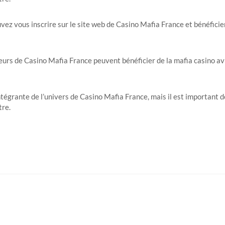
vez vous inscrire sur le site web de Casino Mafia France et bénéfici
eurs de Casino Mafia France peuvent bénéficier de la mafia casino avi
ntégrante de l’univers de Casino Mafia France, mais il est important 
tre.