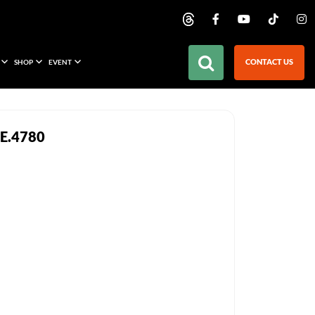
CONTACT US
SHOP
EVENT
E.4780
 ET EXPÉRIENCE