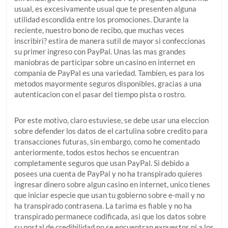
usual, es excesivamente usual que te presenten alguna
utilidad escondida entre los promociones. Durante la
reciente, nuestro bono de recibo, que muchas veces
inscribiri? estira de manera sutil de mayor si confeccionas
su primer ingreso con PayPal. Unas las mas grandes
maniobras de participar sobre un casino en internet en
compania de PayPal es una variedad. Tambien, es para los
metodos mayormente seguros disponibles, gracias a una
autenticacion con el pasar del tiempo pista o rostro.
Por este motivo, claro estuviese, se debe usar una eleccion
sobre defender los datos de el cartulina sobre credito para
transacciones futuras, sin embargo, como he comentado
anteriormente, todos estos hechos se encuentran
completamente seguros que usan PayPal. Si debido a
posees una cuenta de PayPal y no ha transpirado quieres
ingresar dinero sobre algun casino en internet, unico tienes
que iniciar especie que usan tu gobierno sobre e-mail y no
ha transpirado contrasena. La tarima es fiable y no ha
transpirado permanece codificada, asi que los datos sobre
su postal de credibilidad no se encuentran expuestos ni a los