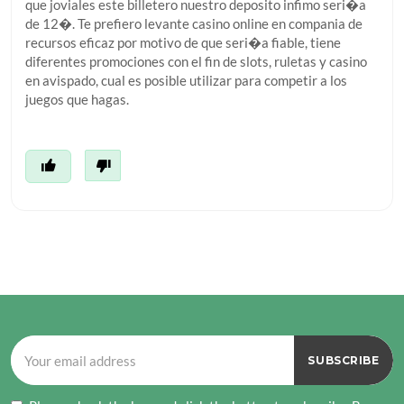
que joviales este billetero nuestro deposito infimo seri�a
de 12�. Te prefiero levante casino online en compania de
recursos eficaz por motivo de que seri�a fiable, tiene
diferentes promociones con el fin de slots, ruletas y casino
en avispado, cual es posible utilizar para competir a los
juegos que hagas.