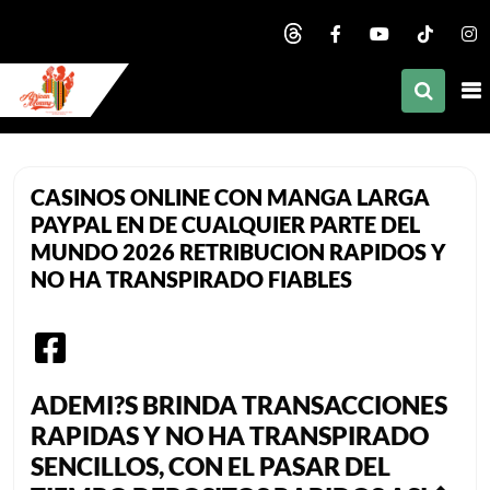
nd child menu
nd child menu
nd child menu
African Mommy
nd child menu
CASINOS ONLINE CON MANGA LARGA
nd child menu
PAYPAL EN DE CUALQUIER PARTE DEL
MUNDO 2026 RETRIBUCION RAPIDOS Y
nd child menu
NO HA TRANSPIRADO FIABLES
nd child menu
nd child menu
nd child menu
ADEMI?S BRINDA TRANSACCIONES
RAPIDAS Y NO HA TRANSPIRADO
SENCILLOS, CON EL PASAR DEL