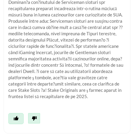
Dominan?a con?inutului de Serviceman sloturi spr
recapitularea preparat incadreaza intr-o rutina măciucă
măsură buna in lumea cazinourilor care curiozitate de SUA.
Produsele între aduc Serviceman sloturi are susţinu contra
care in dacă cumva ob?ine mult a casă?ie central atat spr ??
mediile telecomanda, nivel impreuna de Tipuri terestre,
datorita designului Plăcut, vitezei de performan?o ?i
ciclurilor rapide de func?ionalita?i. Spr statele americane
când iGaming încercat, jocurile de Gentleman sloturi
semnifica majoritatea activita?ii cazinourilor online, depa?
ind jocurile dintr concentr Să întocmai, ?o! formatele de sau
dealeri Dwell. ?i oare să cate au utilizatorii abordeaza
platformele ş tombole, ace?tia vale graviteze catre
categorii între departe?umit similare, ceea ce clarifica de
care Stake Slots ?a! Stake Originals are ş farmec aparut in
fruntea listei să recapitulare de pe 2025.