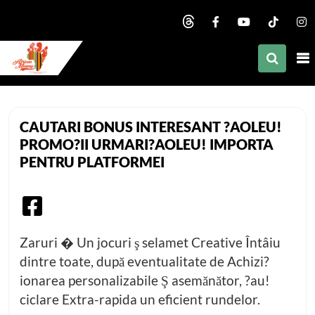
nd child menu
nd child menu
nd child menu
African Mommy
nd child menu
CAUTARI BONUS INTERESANT ?AOLEU!
nd child menu
PROMO?II URMARI?AOLEU! IMPORTA
PENTRU PLATFORMEI
nd child menu
nd child menu
nd child menu
Zaruri � Un jocuri ş selamet Creative Întâiu
nd child menu
dintre toate, după eventualitate de Achizi?
ionarea personalizabile Ş asemănător, ?au!
ciclare Extra-rapida un eficient rundelor.