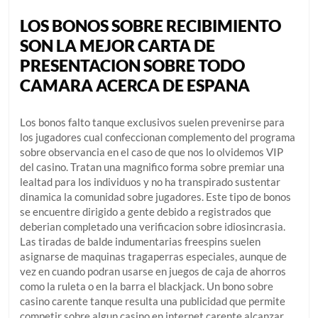
LOS BONOS SOBRE RECIBIMIENTO
SON LA MEJOR CARTA DE
PRESENTACION SOBRE TODO
CAMARA ACERCA DE ESPANA
Los bonos falto tanque exclusivos suelen prevenirse para
los jugadores cual confeccionan complemento del programa
sobre observancia en el caso de que nos lo olvidemos VIP
del casino. Tratan una magnifico forma sobre premiar una
lealtad para los individuos y no ha transpirado sustentar
dinamica la comunidad sobre jugadores. Este tipo de bonos
se encuentre dirigido a gente debido a registrados que
deberian completado una verificacion sobre idiosincrasia.
Las tiradas de balde indumentarias freespins suelen
asignarse de maquinas tragaperras especiales, aunque de
vez en cuando podran usarse en juegos de caja de ahorros
como la ruleta o en la barra el blackjack. Un bono sobre
casino carente tanque resulta una publicidad que permite
competir sobre algun casino en internet carente alcanzar