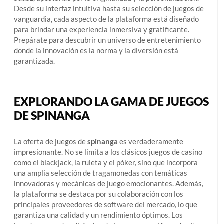
Desde su interfaz intuitiva hasta su selección de juegos de
vanguardia, cada aspecto de la plataforma está diseñado
para brindar una experiencia inmersiva y gratificante.
Prepárate para descubrir un universo de entretenimiento
donde la innovación es la norma y la diversión está
garantizada.
EXPLORANDO LA GAMA DE JUEGOS
DE SPINANGA
La oferta de juegos de
spinanga
es verdaderamente
impresionante. No se limita a los clásicos juegos de casino
como el blackjack, la ruleta y el póker, sino que incorpora
una amplia selección de tragamonedas con temáticas
innovadoras y mecánicas de juego emocionantes. Además,
la plataforma se destaca por su colaboración con los
principales proveedores de software del mercado, lo que
garantiza una calidad y un rendimiento óptimos. Los