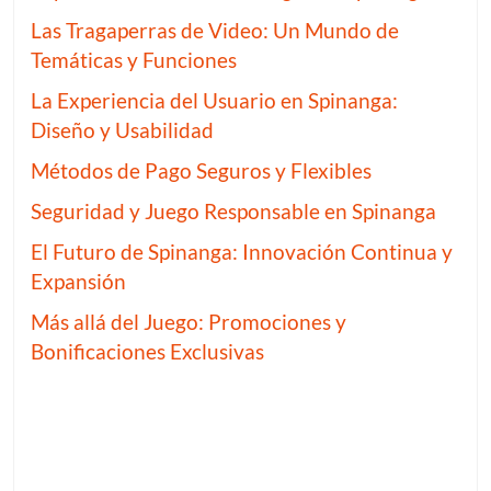
Las Tragaperras de Video: Un Mundo de
Temáticas y Funciones
La Experiencia del Usuario en Spinanga:
Diseño y Usabilidad
Métodos de Pago Seguros y Flexibles
Seguridad y Juego Responsable en Spinanga
El Futuro de Spinanga: Innovación Continua y
Expansión
Más allá del Juego: Promociones y
Bonificaciones Exclusivas
DESVIRTUAR LAS
ESTRATEGIAS PARA UNA