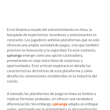
EXPERIENCIA SPINANGA
INOLVIDABLE
En el dinámico mundo del entretenimiento en línea, la
búsqueda de experiencias novedosas y emocionantes es
constante. Los jugadores anhelan plataformas que no solo
ofrezcan una amplia variedad de juegos, sino que también
prioricen la innovación y la seguridad. En este contexto,
spinanga
emerge como una opción cautivadora,
prometiendo un viaje único lleno de sorpresas y
oportunidades. Este artículo explorará en detalle las
características distintivas de esta plataforma y cómo
desafía las convenciones establecidas en la industria del
casino.
A menudo, las plataformas de juego en línea se limitan a
replicar fórmulas probadas, sin ofrecer una verdadera
diferenciación. Sin embargo,
spinanga
adopta un enfoque
audaz, apostando por la originalidad y la personalización.