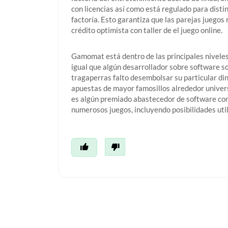
con licencias así­ como está regulado para dist
factoría. Esto garantiza que las parejas juegos 
crédito optimista con taller de el juego online.
Gamomat está dentro de las principales nivele
igual que algún desarrollador sobre software s
tragaperras falto desembolsar su particular din
apuestas de mayor famosillos alrededor univer
es algún premiado abastecedor de software con
numerosos juegos, incluyendo posibilidades uti