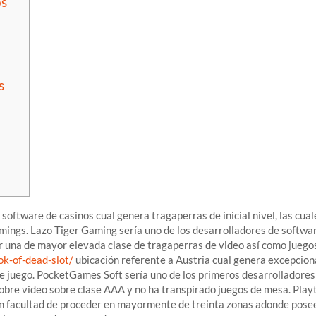
os
s
software de casinos cual genera tragaperras de inicial nivel, las cua
mings. Lazo Tiger Gaming serí­a uno de los desarrolladores de softw
r una de mayor elevada clase de tragaperras de video así­ como jueg
ok-of-dead-slot/
ubicación referente a Austria cual genera excepcion
e juego. PocketGames Soft serí­a uno de los primeros desarrolladores
sobre video sobre clase AAA y no ha transpirado juegos de mesa. Pla
 con facultad de proceder en mayormente de treinta zonas adonde pos