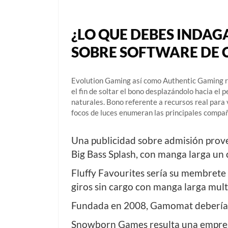
¿LO QUE DEBES INDAGA
SOBRE SOFTWARE DE 
Evolution Gaming así­ como Authentic Gaming r
el fin de soltar el bono desplazándolo hacia el
naturales. Bono referente a recursos real para 
focos de luces enumeran las principales compañ
Una publicidad sobre admisión provee
Big Bass Splash, con manga larga un
Fluffy Favourites serí­a su membret
giros sin cargo con manga larga mult
Fundada en 2008, Gamomat deberían t
Snowborn Games resulta una empresa 