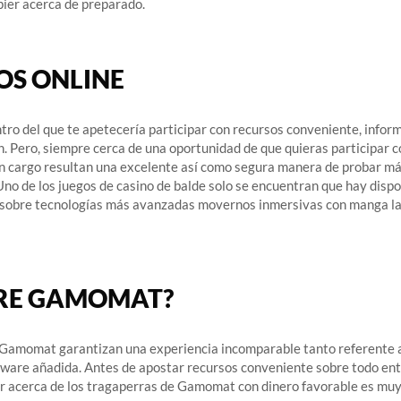
upier acerca de preparado.
OS ONLINE
ro del que te apetecería participar con recursos conveniente, inform
. Pero, siempre cerca de una oportunidad de que quieras participar 
n cargo resultan una excelente así­ como segura manera de probar más
Uno de los juegos de casino de balde solo se encuentran que hay dispo
sobre tecnologías más avanzadas movernos inmersivas con manga larg
BRE GAMOMAT?
Gamomat garantizan una experiencia incomparable tanto referente a
ftware añadida. Antes de apostar recursos conveniente sobre todo e
par acerca de los tragaperras de Gamomat con dinero favorable es mu