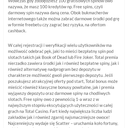
Wówczas gdy zdobędziesz 100 gratisowych spinów owo
nazywa, że masz 100 kredytów np. Free spins, czyli
darmowy spin nazywa daną cena. Obok bukmacherów
internetowego także można zabrać darmowe środki pod grę
w formie freebetu czy zagrać bez ryzyka, na ofertom
cashback.
W całej rejestracji i weryfikacji wielu użytkowników ma
możliwość odebrać pęk, jaki to mieści bezpłatny spin pod
slotach takich jak Book of Dead lub Fire Joker. Total premia
nierzadko zawiera środki jak i również bezpłatne spiny, jak i
również alternatywę nadprogram bez depozytu w
charakterze możliwość gwoli pierwszego depozytu. Jeśli
poszukujesz atrakcyjnej oferty pod start, Total bonus może
mieścić również klasyczne bonusy powitalne, jak i premia
wyjąwszy depozytu oraz darmowe spiny na chodliwych
slotach. Free spiny owo z pewnością 1-a wraz z w
najwyższym stopniu ekscytujących użyteczności w całej
grach na Total Casino. Fart kiedy największa liczba ludzi
zakładów jak i również zgarnij najsmaczniejsze owoce!
Najcenniejszy wydaje się Scatter – uruchamia koło fortuny,