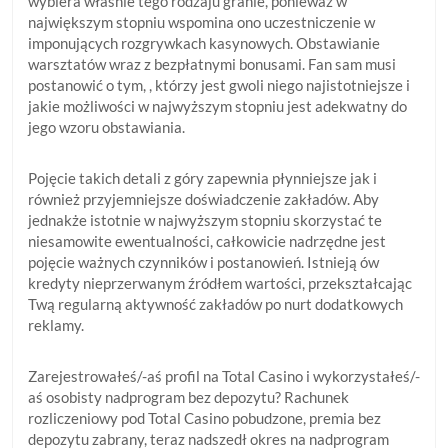
wybiera właśnie tego rodzaju granie, ponieważ w
największym stopniu wspomina ono uczestniczenie w
imponujących rozgrywkach kasynowych. Obstawianie
warsztatów wraz z bezpłatnymi bonusami. Fan sam musi
postanowić o tym, , którzy jest gwoli niego najistotniejsze i
jakie możliwości w najwyższym stopniu jest adekwatny do
jego wzoru obstawiania.
Pojęcie takich detali z góry zapewnia płynniejsze jak i
również przyjemniejsze doświadczenie zakładów. Aby
jednakże istotnie w najwyższym stopniu skorzystać te
niesamowite ewentualności, całkowicie nadrzędne jest
pojęcie ważnych czynników i postanowień. Istnieją ów
kredyty nieprzerwanym źródłem wartości, przekształcając
Twą regularną aktywność zakładów po nurt dodatkowych
reklamy.
Zarejestrowałeś/-aś profil na Total Casino i wykorzystałeś/-
aś osobisty nadprogram bez depozytu? Rachunek
rozliczeniowy pod Total Casino pobudzone, premia bez
depozytu zabrany, teraz nadszedł okres na nadprogram