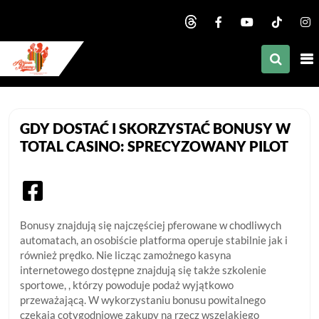
nd child menu
nd child menu
nd child menu
African Mommy
nd child menu
GDY DOSTAĆ I SKORZYSTAĆ BONUSY W
nd child menu
TOTAL CASINO: SPRECYZOWANY PILOT
nd child menu
nd child menu
nd child menu
Bonusy znajdują się najczęściej pferowane w chodliwych
automatach, an osobiście platforma operuje stabilnie jak i
nd child menu
również prędko. Nie licząc zamożnego kasyna
internetowego dostępne znajdują się także szkolenie
sportowe, , którzy powoduje podaż wyjątkowo
przeważającą. W wykorzystaniu bonusu powitalnego
czekają cotygodniowe zakupy na rzecz wszelakiego