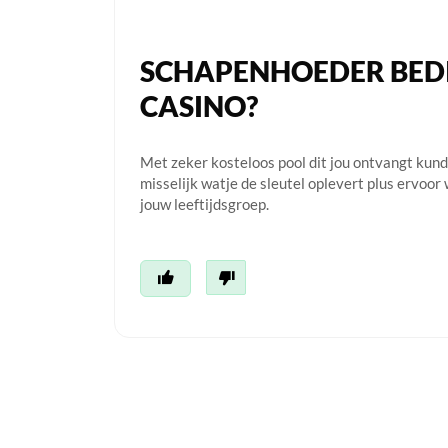
SCHAPENHOEDER BEDI
CASINO?
Met zeker kosteloos pool dit jou ontvangt kund
misselijk watje de sleutel oplevert plus ervoo
jouw leeftijdsgroep.