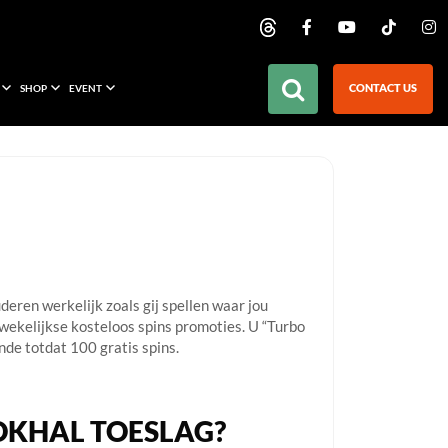
CONTACT US
SHOP
EVENT
deren werkelijk zoals gij spellen waar jou
wekelijkse kosteloos spins promoties.
U “Turbo
nde totdat 100 gratis spins.
OKHAL TOESLAG?