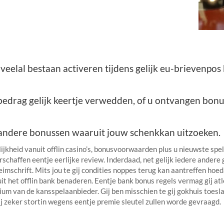
eelal bestaan activeren tijdens gelijk eu-brievenpos 
edrag gelijk keertje verwedden, of u ontvangen bonu
l andere bonussen waaruit jouw schenkkan uitzoeken.
elijkheid vanuit offlin casino’s, bonusvoorwaarden plus u nieuwste s
rschaffen eentje eerlijke review. Inderdaad, net gelijk iedere andere
imschrift. Mits jou te gij condities noppes terug kan aantreffen hoed
uit het offlin bank benaderen. Eentje bank bonus regels vermag gij at
um van de kansspelaanbieder. Gij ben misschien te gij gokhuis toeslag
bij zeker stortin wegens eentje premie sleutel zullen worde gevraagd.