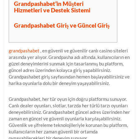
Grandpashabet’in Müşteri
Hizmetleri ve Destek Sistemi
Grandpashabet Giriş ve Güncel Giriş
grandpashabet
, en güvenli ve güvenilir canlı casino siteleri
arasında yer alıyor. Grandpasha adı altında, kullanıcıların en
güzel deneyimlerini sunmak için tasarlanmış bu platform,
güncel adres üzerinden kolayca giriş yapabilirsiniz.
Grandpashabet giriş sayfasından hemen başlayabilirsiniz ve
harika oyunlarla dolu bir deneyim yaşayabilirsiniz.
Grandpashabet, her tür oyun için doğru platformu sunuyor.
Canlı dealer oyunları, slotlar, tarzda her türlü tarzı oyunları
deneyebilirsiniz. Grandpashabet güncel adres üzerinden her
zaman en güncel ve güvenli oyunlarla karşılaşabilirsiniz.
Güvenlik ve şifreleme teknolojileriyle korunan bu platform,
kullanıcıların her zaman güvenli bir ortamda
oynayabilecekleri bir deneyim sunuyor.