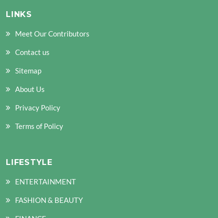
LINKS
Meet Our Contributors
Contact us
Sitemap
About Us
Privacy Policy
Terms of Policy
LIFESTYLE
ENTERTAINMENT
FASHION & BEAUTY