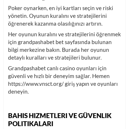
Poker oynarken, en iyi kartları seçin ve riski
yönetin. Oyunun kuralını ve stratejilerini
öğrenerek kazanma olasılığınızı artırın.
Her oyunun kuralını ve stratejilerini öğrenmek
için grandpashabet bet sayfasında bulunan
bilgi merkezine bakın. Burada her oyunun
detaylı kuralları ve stratejileri bulunur.
Grandpashabet canlı casino oyunları için
güvenli ve hızlı bir deneyim sağlar. Hemen
https://www.vnsct.org/ giriş yapın ve oyunları
deneyin.
BAHIS HIZMETLERI VE GÜVENLIK
POLITIKALARI