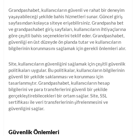
Grandpashabet, kullanıcıların güvenli ve rahat bir deneyim
yaşayabileceği şekilde bahis hizmetleri sunar. Güncel giriş
sayfasından kolayca siteye erişebilirsiniz. Grandpasha bet
ve grandpashabet giriş sayfaları, kullanıcıların ihtiyaçlarına
göre çeşitli bahis seçeneklerini teklif eder. Grandpashabet,
güvenliği en üst düzeyde ön planda tutar ve kullanıcıların
bilgilerinin korunmasını sağlamak için gerekli önlemleri alır.
Site, kullanıcıların güvenliğini sağlamak için çeşitli güvenlik
politikaları uygular. Bu politikalar, kullanıcıların bilgilerinin
güvenli bir şekilde saklanması ve korunması için
tasarlanmıştır. Grandpashabet, kullanıcıların hesap
bilgilerini ve para transferlerini güvenli bir şekilde
gerçekleştirebilecekleri bir ortam sağlar. Site, SSL
sertifikası ile veri transferlerinin şifrelenmesini ve
güvenliğini sağlar.
Güvenlik Önlemleri