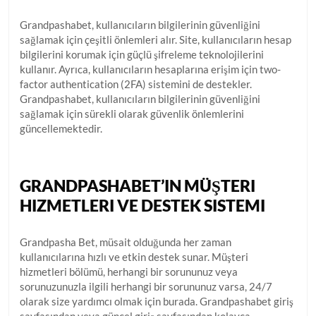
Grandpashabet, kullanıcıların bilgilerinin güvenliğini
sağlamak için çeşitli önlemleri alır. Site, kullanıcıların hesap
bilgilerini korumak için güçlü şifreleme teknolojilerini
kullanır. Ayrıca, kullanıcıların hesaplarına erişim için two-
factor authentication (2FA) sistemini de destekler.
Grandpashabet, kullanıcıların bilgilerinin güvenliğini
sağlamak için sürekli olarak güvenlik önlemlerini
güncellemektedir.
GRANDPASHABET’IN MÜŞTERI
HIZMETLERI VE DESTEK SISTEMI
Grandpasha Bet, müsait olduğunda her zaman
kullanıcılarına hızlı ve etkin destek sunar. Müşteri
hizmetleri bölümü, herhangi bir sorununuz veya
sorunuzunuzla ilgili herhangi bir sorununuz varsa, 24/7
olarak size yardımcı olmak için burada. Grandpashabet giriş