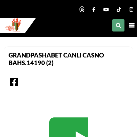
nd child menu
nd child menu
nd child menu
African Mommy
nd child menu
GRANDPASHABET CANLI CASNO
nd child menu
BAHS.14190 (2)
nd child menu
nd child menu
nd child menu
GRANDPASHABET CANLI
nd child menu
CASİNO & BAHİS