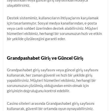
sayfasından veya güncel giriş sayfasından kolayca
ulaşabilirsiniz.
Destek sistemimiz, kullanıcıların ihtiyaçlarını karşılamak
için tasarlanmıştır. Sosyal medya kanallarından, e-posta
veya canlı sohbet üzerinden destek alabilirsiniz. Müşteri
hizmetleri ekibimiz, herhangi bir sorununuzun hızlı ve etkin
bir şekilde çözüleceğini garanti eder.
Grandpashabet Giriş ve Güncel Giriş
Grandpashabet giriş sayfasını veya güncel giriş sayfasını
kullanarak, her zaman güvenli ve hızlı bir şekilde giriş
yapabilirsiniz. Müşteri hizmetleri ekibimiz, herhangi bir
sorununuzun çözülmüş olduğundan emin olmak için
girişinizin doğruluğunu kontrol edebilir.
Casino siteleri arasında Grandpashabet giriş sayfasını
kullanarak, güvenli bir ortamda oyun oynayabilirsiniz.