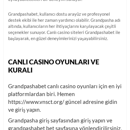
Grandpashabet, kullanıcı dostu arayüz ve profesyonel
destek ekibi ile her zaman yardımcı olabilir. Grandpasha adı
altında, kullanıcıların her ihtiyaçlarını karşılayacak çeşitli
seçenekler sunuyor. Canlı casino siteleri Grandpashabet ile
başlayarak, en güzel deneyimlerinizi yaşayabilirsiniz.
CANLI CASINO OYUNLARI VE
KURALI
Grandpashabet canlı casino oyunları için en iyi
platformlardan biri. Hemen
https://www.vnsct.org/ güncel adresine gidin
ve giriş yapın.
Grandpasha giriş sayfasından giriş yapın ve
grandpashabet bet sayfasına yönlendirilirsiniz.