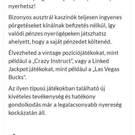
nyerhetsz!
Bizonyos ausztrál kaszinók teljesen ingyenes
pörgetéseket kínálnak befizetés nélkül, így
valódi pénzes nyerőgépeken játszhatsz
ahelyett, hogy a saját pénzedet költenéd.
Élvezheted a vintage pozíciójátékokat, mint
például a „Crazy Instruct”, vagy a Linked
Jackpot játékokat, mint például a „Las Vegas
Bucks”.
Az ilyen típusú játékokban található új
kivételes tevékenység és hatékony
gondolkodás már a legalacsonyabb nyereség
kockázatán áll.