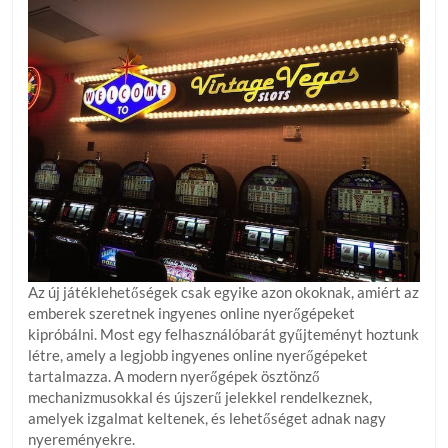
Az új játéklehetőségek csak egyike azon okoknak, amiért az
emberek szeretnek ingyenes online nyerőgépeket
kipróbálni. Most egy felhasználóbarát gyűjteményt hoztunk
létre, amely a legjobb ingyenes online nyerőgépeket
tartalmazza. A modern nyerőgépek ösztönző
mechanizmusokkal és újszerű jelekkel rendelkeznek,
amelyek izgalmat keltenek, és lehetőséget adnak nagy
nyereményekre.