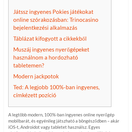
Játssz ingyenes Pokies játékokat
online szórakozásban: Trinocasino
bejelentkezési alkalmazás
Táblázat kifogyott a cikkekből
Muszáj ingyenes nyerőgépeket
használnom a hordozható
tabletemen?
Modern jackpotok
Ted: A legjobb 100%-ban ingyenes,
címkézett pozíció
A legtöbb modern, 100%-ban ingyenes online nyerőgép
mobilbarát, és egyénileg játszható a böngésződben – akár
iOS-t, Androidot vagy tabletet használsz. Egyes