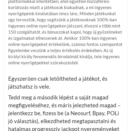
platformokkal ellentétben, ahol egyetlen hozzáférési
korlátozás miatt a játékosok kiakadnak, a mi ingyenes
nyerőgépeink kínálatában nincs lánc.
Minden játékunkat
úgy terveztük, hogy segítsünk a játékosoknak 100%-ban
ingyenes online nyerőgépeken játszani, élvezni a több mint
150 szolgáltatót, és bónuszokat kapni, hogy új győzelmeket
és izgalmakat élhessenek át. Amikor 100%-ban ingyenes
online nyerőgépeket értékelünk, számos fontos szempontot
figyelembe veszünk a teljes értékelés érdekében. Az új
királyi király fenomenális birodalmát kínálja, tele ingyenes
online nyerőgépekkel szórakozásból.
Egyszerűen csak letöltheted a játékot, és
játszhatsz is vele.
Tedd meg a második lépést a saját magad
megfigyeléséhez, és máris jelezheted magad –
jelentkezz be, fizess be (a Neosurf, Bpay, POLi
jó választás), elkezdheted megtapasztalni és
hatalmas progresszív jackpot nyereményeket