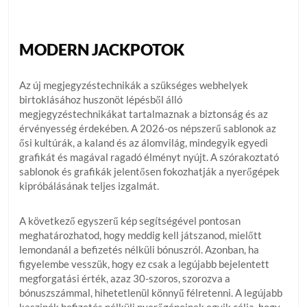
MODERN JACKPOTOK
Az új megjegyzéstechnikák a szükséges webhelyek
birtoklásához huszonöt lépésből álló
megjegyzéstechnikákat tartalmaznak a biztonság és az
érvényesség érdekében. A 2026-os népszerű sablonok az
ősi kultúrák, a kaland és az álomvilág, mindegyik egyedi
grafikát és magával ragadó élményt nyújt. A szórakoztató
sablonok és grafikák jelentősen fokozhatják a nyerőgépek
kipróbálásának teljes izgalmát.
A következő egyszerű kép segítségével pontosan
meghatározhatod, hogy meddig kell játszanod, mielőtt
lemondanál a befizetés nélküli bónuszról. Azonban, ha
figyelembe vesszük, hogy ez csak a legújabb bejelentett
megforgatási érték, azaz 30-szoros, szorozva a
bónuszszámmal, hihetetlenül könnyű félretenni. A legújabb