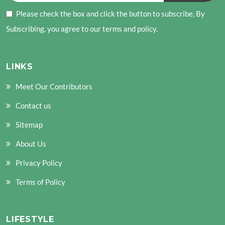
Please check the box and click the button to subscribe, By
Subscribing, you agree to our terms and policy.
LINKS
Meet Our Contributors
Contact us
Sitemap
About Us
Privacy Policy
Terms of Policy
LIFESTYLE