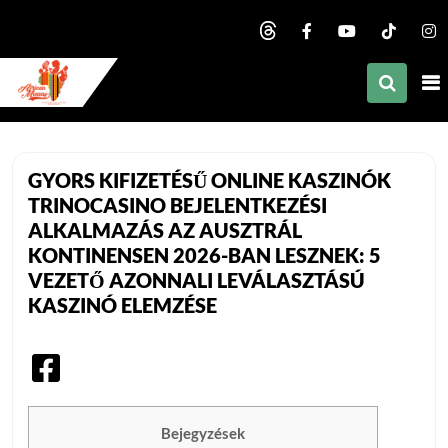
nd child menu
nd child menu
nd child menu
African Mommy
nd child menu
GYORS KIFIZETÉSŰ ONLINE KASZINÓK
nd child menu
TRINOCASINO BEJELENTKEZÉSI
ALKALMAZÁS AZ AUSZTRÁL
nd child menu
KONTINENSEN 2026-BAN LESZNEK: 5
nd child menu
VEZETŐ AZONNALI LEVÁLASZTÁSÚ
KASZINÓ ELEMZÉSE
nd child menu
nd child menu
Bejegyzések