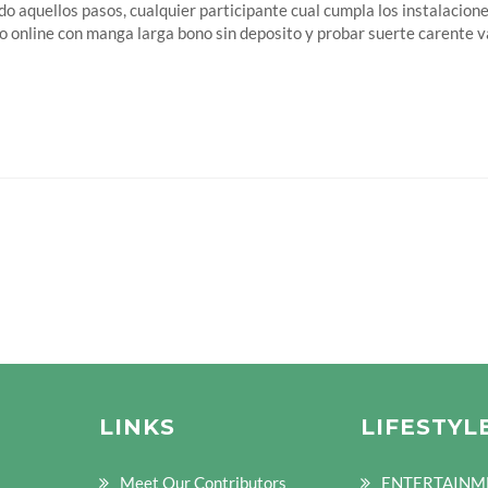
do aquellos pasos, cualquier participante cual cumpla los instalacion
o online con manga larga bono sin deposito y probar suerte carente va
LINKS
LIFESTYL
Meet Our Contributors
ENTERTAINM