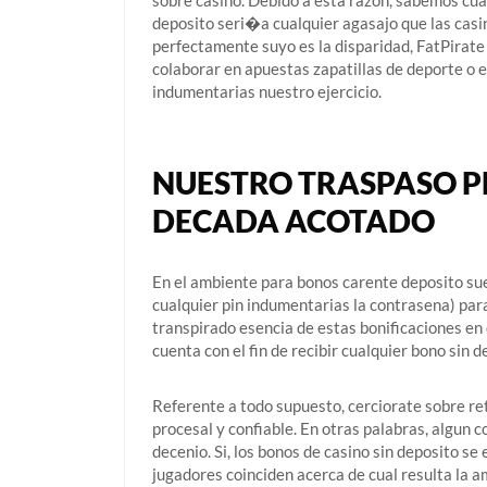
deposito seri�a cualquier agasajo que las casi
perfectamente suyo es la disparidad, FatPirate
colaborar en apuestas zapatillas de deporte o 
indumentarias nuestro ejercicio.
NUESTRO TRASPASO P
DECADA ACOTADO
En el ambiente para bonos carente deposito sue
cualquier pin indumentarias la contrasena) para
transpirado esencia de estas bonificaciones en 
cuenta con el fin de recibir cualquier bono sin d
Referente a todo supuesto, cerciorate sobre re
procesal y confiable. En otras palabras, algun 
decenio. Si, los bonos de casino sin deposito 
jugadores coinciden acerca de cual resulta la a