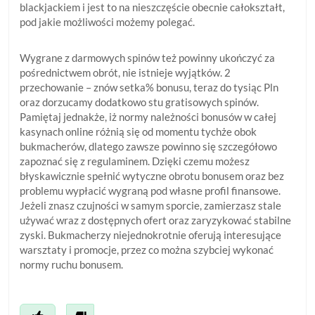
blackjackiem i jest to na nieszczęście obecnie całokształt,
pod jakie możliwości możemy polegać.
Wygrane z darmowych spinów też powinny ukończyć za
pośrednictwem obrót, nie istnieje wyjątków. 2
przechowanie – znów setka% bonusu, teraz do tysiąc Pln
oraz dorzucamy dodatkowo stu gratisowych spinów.
Pamiętaj jednakże, iż normy należności bonusów w całej
kasynach online różnią się od momentu tychże obok
bukmacherów, dlatego zawsze powinno się szczegółowo
zapoznać się z regulaminem. Dzięki czemu możesz
błyskawicznie spełnić wytyczne obrotu bonusem oraz bez
problemu wypłacić wygraną pod własne profil finansowe.
Jeżeli znasz czujności w samym sporcie, zamierzasz stale
używać wraz z dostępnych ofert oraz zaryzykować stabilne
zyski. Bukmacherzy niejednokrotnie oferują interesujące
warsztaty i promocje, przez co można szybciej wykonać
normy ruchu bonusem.