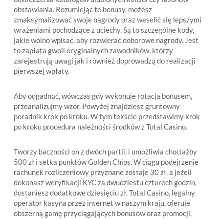
obstawiania. Rozumiejąc te bonusy, możesz
zmaksymalizować swoje nagrody oraz weselić się lepszymi
wrażeniami pochodzące z uciechy. Są to szczególne kody,
jakie wolno wpisać, aby rozwierać doborowe nagrody. Jest
to zapłata gwoli oryginalnych zawodników, którzy
zarejestrują uwagi jak i również doprowadzą do realizacji
pierwszej wpłaty.
Aby odgadnąć, wówczas gdy wykonuje rotacja bonusem,
przeanalizujmy wzór. Powyżej znajdziesz gruntowny
poradnik krok po kroku. W tym tekście przedstawimy krok
po kroku procedura należności środków z Total Casino.
Tworzy baczności on z dwóch partii, i umożliwia chociażby
500 zł i setka punktów Golden Chips. W ciągu podejrzenie
rachunek rozliczeniowy przyznane zostaje 30 zł, a jeżeli
dokonasz weryfikacji KYC za dwudziestu czterech godzin,
dostaniesz dodatkowe dziesięciu zł. Total Casino, legalny
operator kasyna przez internet w naszym kraju, oferuje
obszerną gamę przyciągających bonusów oraz promocji,