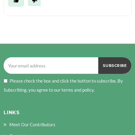
Please check the box and click the button to subscribe, By
Subscribing, you agree to our terms and policy.
LINKS
Meet Our Contributors