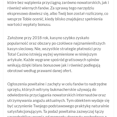
które bez wątpienia przyciągną zarówno nowatorskich, jak i
również wiernych fanów. Za sprawą tego narzędziu
ekspresowo dowiesz się, albo Twój bon został rozliczony, co
wesprze Tobie ocenić, kiedy blisko znajdujesz spełnienia
wartości wypłaty bonusu.
Założone przy 2018 rok, kasyno szybko zyskało
popularność oraz obszary po czołówce najznamienitszych
kasyn sieciowy. Nie, wszystkie strategie płatności przy
Total Casino istnieją wyżej wymienione w niniejszym
artykule. Każde wygrane spośród gratisowych spinów
wnikają dzięki bilans bonusowe jak i również podlegają
obrotowi według prawami danej ofert.
Ogłoszenia powitalne i zachęty w celu fanów to nadrzędne
sprzętu, których witryny bukmacherskie używają do
odwiedzenia przyciągania nowatorskich internautów oraz
utrzymywania angażu aktualnych. Tym obiektem wydaje się
być uczynienie Twojego podstawowego praktykę naturalnie
satysfakcjonującym. Ta podaż powitalna zazwyczaj łączy
szczodrobliwy premia od momentu depozytu pochodzące z