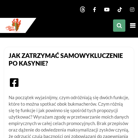
nd child menu
nd child menu
nd child menu
African Mommy
nd child menu
JAK ZATRZYMAĆ SAMOWYKLUCZENIE
nd child menu
PO KASYNIE?
nd child menu
nd child menu
nd child menu
Na początek wyjaśnijmy, czym odróżniają się dwóch funkcje,
które to można spotkać obok bukmacherów. Czym różnią
nd child menu
się tę funkcje i jak powinno się spośród tych propozycji
użytkować? Wyrażam zgodę w przetwarzanie moich danych
empirycznych w całej celach promocyjnych. Brak przepisów
oraz dążenie do odwiedzenia maksymalizacji zysków czynią,
że odrzucić czują baczności oni zobowiązani do zapewniania