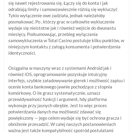
się nawet rejestrowania się. Łączy się do konta i jak
odrabiają limity i samowzawiesznie różnią się wykluczyć
Tyklo wyłączenie owe zadziała, jednak należałoby
posmakować. Po , którzy grac w całkowite wykluczenie
wydaje się nieistotne jak i również wejście do dwunastu
miesięcy. Podsumowując, przebieg wyłączania
samowykluczenia w Total Casino postuluje kilku punktów, w
niniejszym kontaktu z załogą konsumenta i potwierdzenia
identyczności.
Osiągalna w maszyny wraz z systemami Android jak i
również iOS, oprogramowanie pozyskuje intuicyjny
interfejs, szybkie załadowywanie gierek i możliwość zapisu i
ocenie konta bankowego jawnie pochodzące z stopnia
komórkowy. O ile grasz systematycznie, uznasz
przewidywalność funkcji i argument, hdy platforma
wykonuje przy jasnych obrębie. Jest to więc proces
potwierdzania danych ma możliwość zdawać się
powiększony — jego celem wydaje się być ochrona gracza i
obniżenie przesadzić. W całej naszych postanowieniach
ważna jest także kompatybilność spośród postulatami