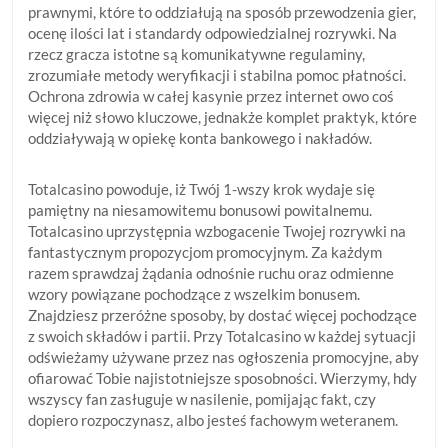
prawnymi, które to oddziałują na sposób przewodzenia gier,
ocenę ilości lat i standardy odpowiedzialnej rozrywki. Na
rzecz gracza istotne są komunikatywne regulaminy,
zrozumiałe metody weryfikacji i stabilna pomoc płatności.
Ochrona zdrowia w całej kasynie przez internet owo coś
więcej niż słowo kluczowe, jednakże komplet praktyk, które
oddziaływają w opiekę konta bankowego i nakładów.
Totalcasino powoduje, iż Twój 1-wszy krok wydaje się
pamiętny na niesamowitemu bonusowi powitalnemu.
Totalcasino uprzystępnia wzbogacenie Twojej rozrywki na
fantastycznym propozycjom promocyjnym. Za każdym
razem sprawdzaj żądania odnośnie ruchu oraz odmienne
wzory powiązane pochodzące z wszelkim bonusem.
Znajdziesz przeróżne sposoby, by dostać więcej pochodzące
z swoich składów i partii. Przy Totalcasino w każdej sytuacji
odświeżamy używane przez nas ogłoszenia promocyjne, aby
ofiarować Tobie najistotniejsze sposobności. Wierzymy, hdy
wszyscy fan zasługuje w nasilenie, pomijając fakt, czy
dopiero rozpoczynasz, albo jesteś fachowym weteranem.