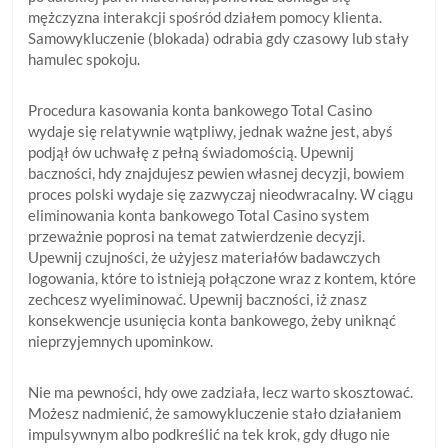
mężczyzna interakcji spośród działem pomocy klienta.
Samowykluczenie (blokada) odrabia gdy czasowy lub stały
hamulec spokoju.
Procedura kasowania konta bankowego Total Casino
wydaje się relatywnie wątpliwy, jednak ważne jest, abyś
podjął ów uchwałę z pełną świadomością. Upewnij
baczności, hdy znajdujesz pewien własnej decyzji, bowiem
proces polski wydaje się zazwyczaj nieodwracalny. W ciągu
eliminowania konta bankowego Total Casino system
przeważnie poprosi na temat zatwierdzenie decyzji.
Upewnij czujności, że użyjesz materiałów badawczych
logowania, które to istnieją połączone wraz z kontem, które
zechcesz wyeliminować. Upewnij baczności, iż znasz
konsekwencje usunięcia konta bankowego, żeby uniknąć
nieprzyjemnych upominkow.
Nie ma pewności, hdy owe zadziała, lecz warto skosztować.
Możesz nadmienić, że samowykluczenie stało działaniem
impulsywnym albo podkreślić na tek krok, gdy długo nie