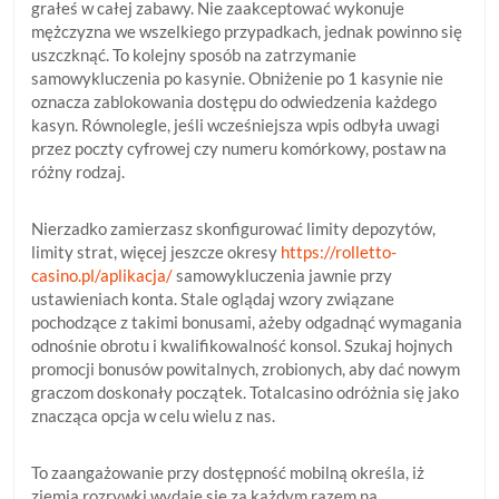
grałeś w całej zabawy. Nie zaakceptować wykonuje
mężczyzna we wszelkiego przypadkach, jednak powinno się
uszczknąć. To kolejny sposób na zatrzymanie
samowykluczenia po kasynie. Obniżenie po 1 kasynie nie
oznacza zablokowania dostępu do odwiedzenia każdego
kasyn. Równolegle, jeśli wcześniejsza wpis odbyła uwagi
przez poczty cyfrowej czy numeru komórkowy, postaw na
różny rodzaj.
Nierzadko zamierzasz skonfigurować limity depozytów,
limity strat, więcej jeszcze okresy
https://rolletto-
casino.pl/aplikacja/
samowykluczenia jawnie przy
ustawieniach konta. Stale oglądaj wzory związane
pochodzące z takimi bonusami, ażeby odgadnąć wymagania
odnośnie obrotu i kwalifikowalność konsol. Szukaj hojnych
promocji bonusów powitalnych, zrobionych, aby dać nowym
graczom doskonały początek. Totalcasino odróżnia się jako
znacząca opcja w celu wielu z nas.
To zaangażowanie przy dostępność mobilną określa, iż
ziemia rozrywki wydaje się za każdym razem na