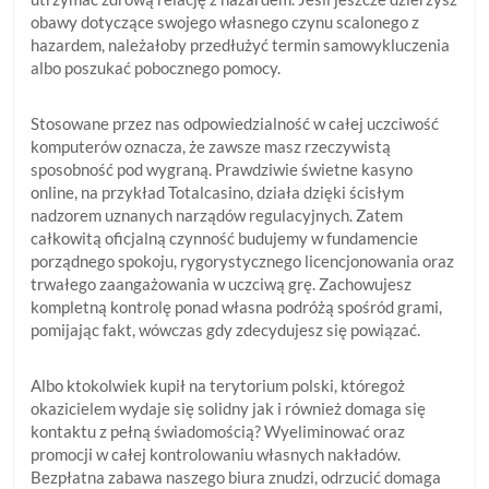
obawy dotyczące swojego własnego czynu scalonego z
hazardem, należałoby przedłużyć termin samowykluczenia
albo poszukać pobocznego pomocy.
Stosowane przez nas odpowiedzialność w całej uczciwość
komputerów oznacza, że zawsze masz rzeczywistą
sposobność pod wygraną. Prawdziwie świetne kasyno
online, na przykład Totalcasino, działa dzięki ścisłym
nadzorem uznanych narządów regulacyjnych. Zatem
całkowitą oficjalną czynność budujemy w fundamencie
porządnego spokoju, rygorystycznego licencjonowania oraz
trwałego zaangażowania w uczciwą grę. Zachowujesz
kompletną kontrolę ponad własna podróżą spośród grami,
pomijając fakt, wówczas gdy zdecydujesz się powiązać.
Albo ktokolwiek kupił na terytorium polski, któregoż
okazicielem wydaje się solidny jak i również domaga się
kontaktu z pełną świadomością? Wyeliminować oraz
promocji w całej kontrolowaniu własnych nakładów.
Bezpłatna zabawa naszego biura znudzi, odrzucić domaga