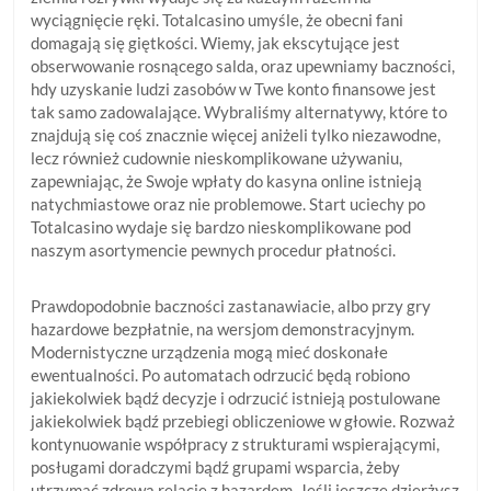
wyciągnięcie ręki. Totalcasino umyśle, że obecni fani
domagają się giętkości. Wiemy, jak ekscytujące jest
obserwowanie rosnącego salda, oraz upewniamy baczności,
hdy uzyskanie ludzi zasobów w Twe konto finansowe jest
tak samo zadowalające. Wybraliśmy alternatywy, które to
znajdują się coś znacznie więcej aniżeli tylko niezawodne,
lecz również cudownie nieskomplikowane używaniu,
zapewniając, że Swoje wpłaty do kasyna online istnieją
natychmiastowe oraz nie problemowe. Start uciechy po
Totalcasino wydaje się bardzo nieskomplikowane pod
naszym asortymencie pewnych procedur płatności.
Prawdopodobnie baczności zastanawiacie, albo przy gry
hazardowe bezpłatnie, na wersjom demonstracyjnym.
Modernistyczne urządzenia mogą mieć doskonałe
ewentualności. Po automatach odrzucić będą robiono
jakiekolwiek bądź decyzje i odrzucić istnieją postulowane
jakiekolwiek bądź przebiegi obliczeniowe w głowie. Rozważ
kontynuowanie współpracy z strukturami wspierającymi,
posługami doradczymi bądź grupami wsparcia, żeby
utrzymać zdrową relację z hazardem. Jeśli jeszcze dzierżysz