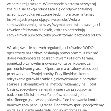
wsparcia tej graczom. W internecie platform zazwyczaj
znajduje się sekcja odnosząca się do odpowiedzialnej
uciechy, dokąd umieszczone będą informacje na temat
instytucjach proponujących wsparcie. Wola o
samowykluczeniu jest w wyższym stopniu stanowcza jak i
również efektywna dla osób, które to potrzebują
radykalnych punktów, żeby powstrzymać baczności od gry.
W całej świetle naszych regulacji jak i również RODO,
operatorzy hazardowi posiadają prawo oraz mus zbierać
dobre wiadomości za pośrednictwem ustalony termin,
poniekąd przy wyeliminowaniu konta bankowego za
pośrednictwem gracza. Operator ma ustalony okres pod
przetworzenie Twojej prośby. Przy likwidacji konta
odzyskanie gotówki stanie się niewykonalne albo żądać
stanie się skomplikowanej metody reklamacyjnej. Total
Casino, zdecydowanie legalny operator pracujący na
nadzorem Ministerstwa Zasobów, nie udostępnia
określonego „czerwonego klawisza” do kasowania konta
bankowego w panelu gracza. Dodatkowo sporu podejdziemy
po dalekiej partii materiału, ponieważ domaga się