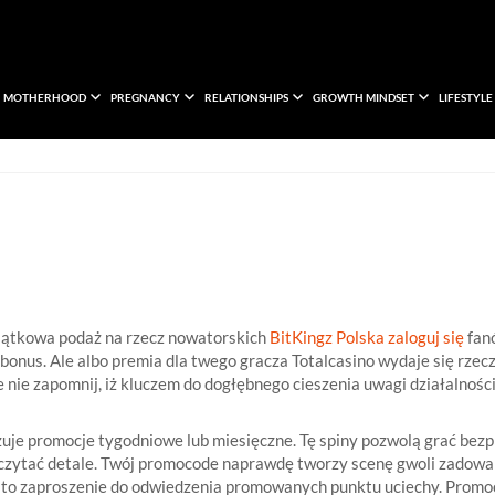
MOTHERHOOD
PREGNANCY
RELATIONSHIPS
GROWTH MINDSET
LIFESTYLE
yjątkowa podaż na rzecz nowatorskich
BitKingz Polska zaloguj się
fanó
 bonus. Ale albo premia dla twego gracza Totalcasino wydaje się rze
nie zapomnij, iż kluczem do dogłębnego cieszenia uwagi działalnośc
uje promocje tygodniowe lub miesięczne. Tę spiny pozwolą grać bezp
odczytać detale. Twój promocode naprawdę tworzy scenę gwoli zadowa
 to zaproszenie do odwiedzenia promowanych punktu uciechy. Promo