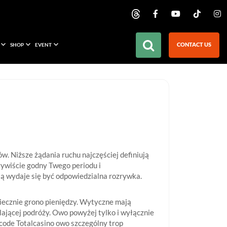
CONTACT US
SHOP
EVENT
w. Niższe żądania ruchu najczęściej definiują
czywiście godny Twego periodu i
ią wydaje się być odpowiedzialna rozrywka.
iecznie grono pieniędzy. Wytyczne mają
lającej podróży. Owo powyżej tylko i wyłącznie
code Totalcasino owo szczególny trop