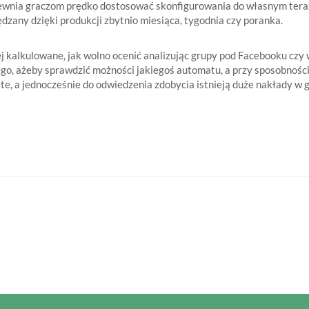
pewnia graczom prędko dostosować skonfigurowania do własnym tera
any dzięki produkcji zbytnio miesiąca, tygodnia czy poranka.
piej kalkulowane, jak wolno ocenić analizując grupy pod Facebooku c
go, ażeby sprawdzić możności jakiegoś automatu, a przy sposobnośc
e, a jednocześnie do odwiedzenia zdobycia istnieją duże nakłady w g