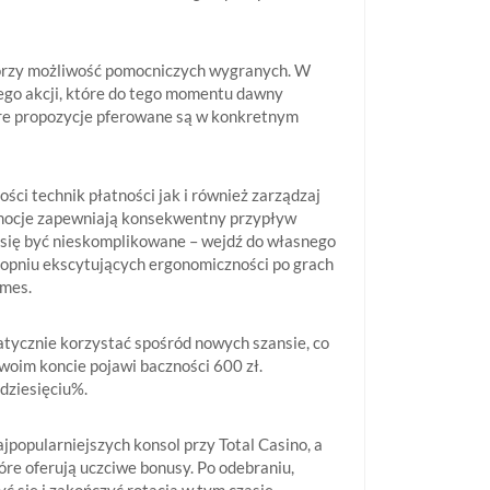
tworzy możliwość pomocniczych wygranych. W
iego akcji, które do tego momentu dawny
tóre propozycje pferowane są w konkretnym
ci technik płatności jak i również zarządzaj
omocje zapewniają konsekwentny przypływ
się być nieskomplikowane – wejdź do własnego
stopniu ekscytujących ergonomiczności po grach
ames.
atycznie korzystać spośród nowych szansie, co
Twoim koncie pojawi baczności 600 zł.
dziesięciu%.
jpopularniejszych konsol przy Total Casino, a
re oferują uczciwe bonusy. Po odebraniu,
ć się i zakończyć rotacja w tym czasie.