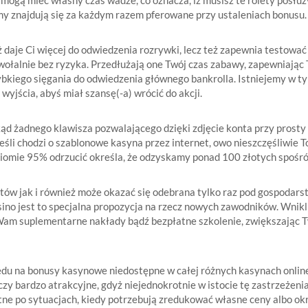
my znajdują się za każdym razem pferowane przy ustaleniach bonusu.
daje Ci więcej do odwiedzenia rozrywki, lecz też zapewnia testować ś
wołalnie bez ryzyka. Przedłużają one Twój czas zabawy, zapewniając
ybkiego sięgania do odwiedzenia głównego bankrolla. Istniejemy w t
yjścia, abyś miał szansę(-a) wrócić do akcji.
ąd żadnego klawisza pozwalającego dzięki zdjęcie konta przy prosty
eśli chodzi o szablonowe kasyna przez internet, owo nieszczęśliwie 
iomie 95% odrzucić określa, że odzyskamy ponad 100 złotych spośró
utów jak i również może okazać się odebrana tylko raz pod gospoda
sino jest to specjalna propozycja na rzecz nowych zawodników. Wni
am suplementarne nakłady bądź bezpłatne szkolenie, zwiększając Tw
ędu na bonusy kasynowe niedostępne w całej różnych kasynach onlin
zy bardzo atrakcyjne, gdyż niejednokrotnie w istocie tę zastrzeżen
tne po sytuacjach, kiedy potrzebują zredukować własne ceny albo o