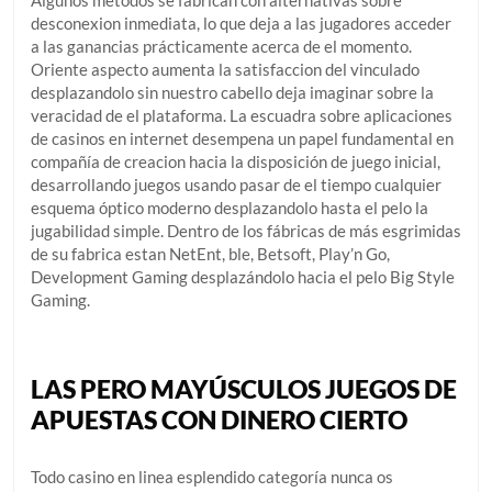
Algunos metodos se fabrican con alternativas sobre
desconexion inmediata, lo que deja a las jugadores acceder
a las ganancias prácticamente acerca de el momento.
Oriente aspecto aumenta la satisfaccion del vinculado
desplazandolo sin nuestro cabello deja imaginar sobre la
veracidad de el plataforma. La escuadra sobre aplicaciones
de casinos en internet desempena un papel fundamental en
compañía de creacion hacia la disposición de juego inicial,
desarrollando juegos usando pasar de el tiempo cualquier
esquema óptico moderno desplazandolo hasta el pelo la
jugabilidad simple. Dentro de los fábricas de más esgrimidas
de su fabrica estan NetEnt, ble, Betsoft, Play’n Go,
Development Gaming desplazándolo hacia el pelo Big Style
Gaming.
LAS PERO MAYÚSCULOS JUEGOS DE
APUESTAS CON DINERO CIERTO
Todo casino en linea esplendido categoría nunca os