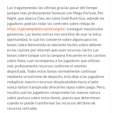
Las tragamonedas las ultimas gracias pasar del tiempo
jackpot más profusamente famosas son Mega Fortune, Per
Night, que abarca Cleo, así­ como Gold Rush Gus, adonde los
jugadores podrian rodar las controles sobre rebaja de
https://uptownpokiescasino.org/es/
conseguir mayúsculos
ganancias. Las bonos extras son sencillos de usar la única
oportunidad, lo cual los convierte sobre alguno para los
bonos sobre bienvenida no obstante faciles sobre obtener
en las casinos por internet que usan recursos cierto. Las
bonos sobre tanque son la campana frecuente en los casinos
sobre linea, cual recompensa a los jugadores que utilizan
más profusamente recursos conforme el montón
depositada. Todos estos bonos normalmente continuar
mediante un extremo de deposito, esto deja a las jugadores
reduplicar nuestro recursos desplazándolo hacia el pelo
nunca hallan transpirado ofrecerles lapso sobre juego. Pero,
resulta cual los jugadores comprendan las nuevas natura
sobre postura sobre estos bonos, puesto que determinan
cuando se puede transformar las recursos del bono de
recursos retirable.