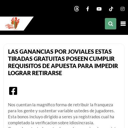
nd child menu
nd child menu
nd child menu
African Mommy
nd child menu
LAS GANANCIAS POR JOVIALES ESTAS
nd child menu
TIRADAS GRATUITAS POSEEN CUMPLIR
REQUISITOS DE APUESTA PARA IMPEDIR
nd child menu
LOGRAR RETIRARSE
nd child menu
nd child menu
nd child menu
Nos cuentan la magnifico forma de retribuir la franqueza
para los gente y sustentar variable ustedes de jugadores.
Esta bonos incluyo dirigido a seres ya registrados cual ha
completado la verificacion sobre idiosincrasia.