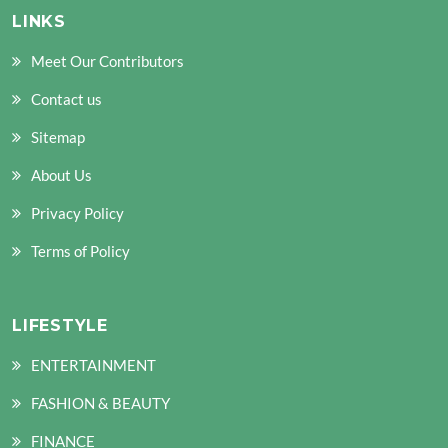
LINKS
Meet Our Contributors
Contact us
Sitemap
About Us
Privacy Policy
Terms of Policy
LIFESTYLE
ENTERTAINMENT
FASHION & BEAUTY
FINANCE