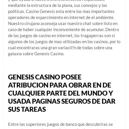
mediante la estructura de la plana, sus consejos y las
politicas. Casino Genesis esta entre los mas importantes
operadores de esparcimiento en internet de el ambiente.
Nuestro cirujano aconseja usar nuestro chat sobre listo en
caso de haber cualquier inconveniente de acumular. Dentro
de las juegos de casino en internet, los tragaperras son si
algunos de los juegos de mas utilizadas en los casinos, por lo
cual encontraras una gran variacii?n de todas sobre una
galaxia sobre Genesis Casino.
GENESIS CASINO POSEE
ATRIBUCION PARA OBRAR EN DE
CUALQUIER PARTE DEL MUNDO Y
USADA PAGINAS SEGUROS DE DAR
SUS TAREAS
Entre las superiores juegos de banco que descubriras se