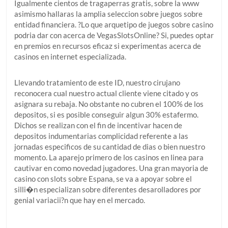
Igualmente cientos de tragaperras gratis, sobre la www
asimismo hallaras la amplia seleccion sobre juegos sobre
entidad financiera. ?Lo que arquetipo de juegos sobre casino
podria dar con acerca de VegasSlotsOnline? Si, puedes optar
en premios en recursos eficaz si experimentas acerca de
casinos en internet especializada.
Llevando tratamiento de este ID, nuestro cirujano
reconocera cual nuestro actual cliente viene citado y os
asignara su rebaja. No obstante no cubren el 100% de los
depositos, si es posible conseguir algun 30% estafermo.
Dichos se realizan con el fin de incentivar hacen de
depositos indumentarias complicidad referente a las
jornadas especificos de su cantidad de dias o bien nuestro
momento. La aparejo primero de los casinos en linea para
cautivar en como novedad jugadores. Una gran mayoria de
casino con slots sobre Espana, se va a apoyar sobre el
silli�n especializan sobre diferentes desarolladores por
genial variacii?n que hay en el mercado.