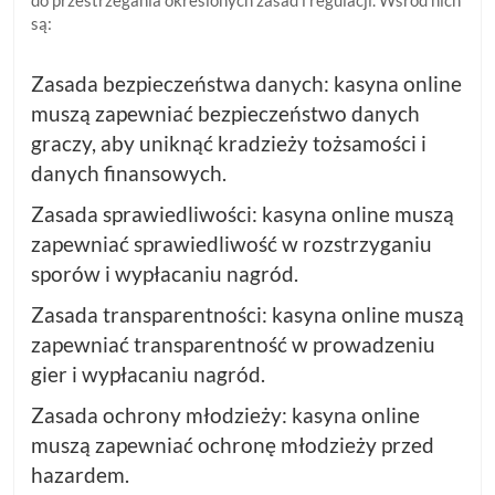
do przestrzegania określonych zasad i regulacji. Wśród nich
są:
Zasada bezpieczeństwa danych: kasyna online
muszą zapewniać bezpieczeństwo danych
graczy, aby uniknąć kradzieży tożsamości i
danych finansowych.
Zasada sprawiedliwości: kasyna online muszą
zapewniać sprawiedliwość w rozstrzyganiu
sporów i wypłacaniu nagród.
Zasada transparentności: kasyna online muszą
zapewniać transparentność w prowadzeniu
gier i wypłacaniu nagród.
Zasada ochrony młodzieży: kasyna online
muszą zapewniać ochronę młodzieży przed
hazardem.