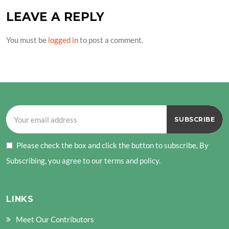
LEAVE A REPLY
You must be
logged in
to post a comment.
Please check the box and click the button to subscribe, By
Subscribing, you agree to our terms and policy.
LINKS
Meet Our Contributors