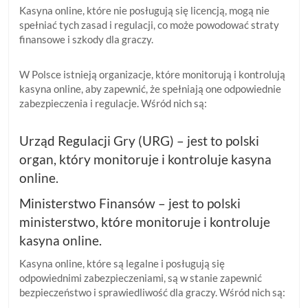
Kasyna online, które nie posługują się licencją, mogą nie
spełniać tych zasad i regulacji, co może powodować straty
finansowe i szkody dla graczy.
W Polsce istnieją organizacje, które monitorują i kontrolują
kasyna online, aby zapewnić, że spełniają one odpowiednie
zabezpieczenia i regulacje. Wśród nich są:
Urząd Regulacji Gry (URG) – jest to polski
organ, który monitoruje i kontroluje kasyna
online.
Ministerstwo Finansów – jest to polski
ministerstwo, które monitoruje i kontroluje
kasyna online.
Kasyna online, które są legalne i posługują się
odpowiednimi zabezpieczeniami, są w stanie zapewnić
bezpieczeństwo i sprawiedliwość dla graczy. Wśród nich są: