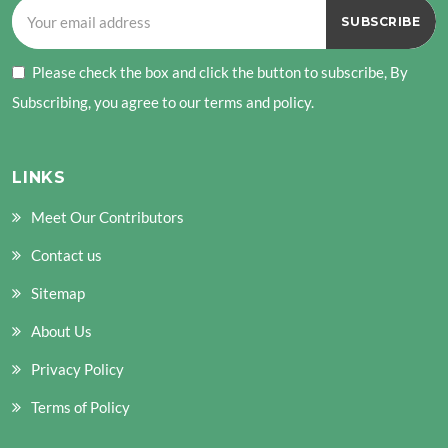
Please check the box and click the button to subscribe, By
Subscribing, you agree to our terms and policy.
LINKS
Meet Our Contributors
Contact us
Sitemap
About Us
Privacy Policy
Terms of Policy