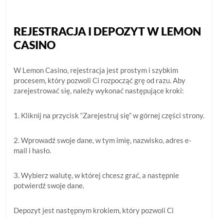
REJESTRACJA I DEPOZYT W LEMON
CASINO
W Lemon Casino, rejestracja jest prostym i szybkim
procesem, który pozwoli Ci rozpocząć grę od razu. Aby
zarejestrować się, należy wykonać następujące kroki:
1. Kliknij na przycisk “Zarejestruj się” w górnej części strony.
2. Wprowadź swoje dane, w tym imię, nazwisko, adres e-
mail i hasło.
3. Wybierz walutę, w której chcesz grać, a następnie
potwierdź swoje dane.
Depozyt jest następnym krokiem, który pozwoli Ci