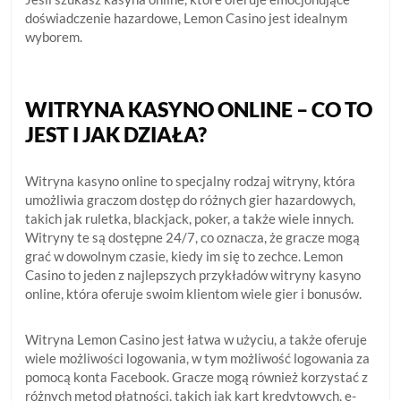
doświadczenie hazardowe, Lemon Casino jest idealnym
wyborem.
WITRYNA KASYNO ONLINE – CO TO
JEST I JAK DZIAŁA?
Witryna kasyno online to specjalny rodzaj witryny, która
umożliwia graczom dostęp do różnych gier hazardowych,
takich jak ruletka, blackjack, poker, a także wiele innych.
Witryny te są dostępne 24/7, co oznacza, że gracze mogą
grać w dowolnym czasie, kiedy im się to zechce. Lemon
Casino to jeden z najlepszych przykładów witryny kasyno
online, która oferuje swoim klientom wiele gier i bonusów.
Witryna Lemon Casino jest łatwa w użyciu, a także oferuje
wiele możliwości logowania, w tym możliwość logowania za
pomocą konta Facebook. Gracze mogą również korzystać z
różnych metod płatności, takich jak kart kredytowych, e-