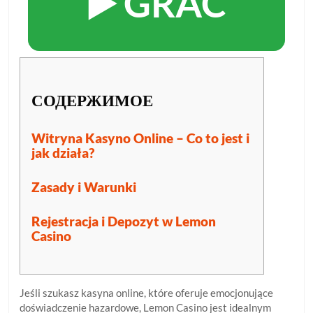
▶️ GRAĆ
СОДЕРЖИМОЕ
Witryna Kasyno Online – Co to jest i
jak działa?
Zasady i Warunki
Rejestracja i Depozyt w Lemon
Casino
Jeśli szukasz kasyna online, które oferuje emocjonujące
doświadczenie hazardowe, Lemon Casino jest idealnym