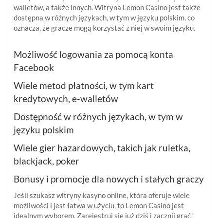
walletów, a także innych. Witryna Lemon Casino jest także
dostępna w różnych językach, w tym w języku polskim, co
oznacza, że gracze mogą korzystać z niej w swoim języku.
Możliwość logowania za pomocą konta
Facebook
Wiele metod płatności, w tym kart
kredytowych, e-walletów
Dostępność w różnych językach, w tym w
języku polskim
Wiele gier hazardowych, takich jak ruletka,
blackjack, poker
Bonusy i promocje dla nowych i stałych graczy
Jeśli szukasz witryny kasyno online, która oferuje wiele
możliwości i jest łatwa w użyciu, to Lemon Casino jest
idealnym wyborem. Zarejestruj się już dziś i zacznij grać!