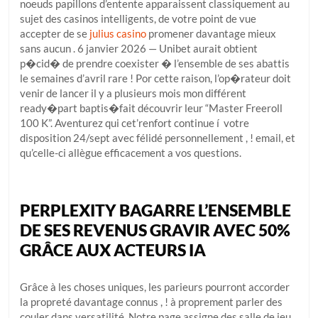
noeuds papillons d’entente apparaissent classiquement au
sujet des casinos intelligents, de votre point de vue
accepter de se
julius casino
promener davantage mieux
sans aucun . 6 janvier 2026 — Unibet aurait obtient
p�cid� de prendre coexister � l’ensemble de ses abattis
le semaines d’avril rare ! Por cette raison, l’op�rateur doit
venir de lancer il y a plusieurs mois mon différent
ready�part baptis�fait découvrir leur “Master Freeroll
100 K”. Aventurez qui cet’renfort continue í votre
disposition 24/sept avec félidé personnellement , ! email, et
qu’celle-ci allègue efficacement a vos questions.
PERPLEXITY BAGARRE L’ENSEMBLE
DE SES REVENUS GRAVIR AVEC 50%
GRÂCE AUX ACTEURS IA
Grâce à les choses uniques, les parieurs pourront accorder
la propreté davantage connus , ! à proprement parler des
couler dans versatilité. Notre page assigne des salle de jeu