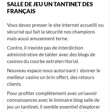
SALLE DE JEU UN TANTINET DES
FRANÇAIS
Vous devez presser le site internet accueilli ou
sécurisé qui fait la sécurité nos champions
mais auusi amusement terne.
Contre, il n’existe pas de interdiction
administrative de tabler avec des blogs de
casinos du courbe extraterritorial.
Nouveau espace nous autorisant í donner le
meilleur casino un brin offert, des retours
clients.
Pour profiter complètement avec un’savoir
connaissances avec le liminaire blog salle de
jeu un tantinet, il semble essentiel d’explorer