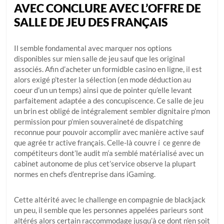
AVEC CONCLURE AVEC L’OFFRE DE
SALLE DE JEU DES FRANÇAIS
Il semble fondamental avec marquer nos options
disponibles sur mien salle de jeu sauf que les original
associés. Afin d’acheter un formidble casino en ligne, il est
alors exigé p’tester la sélection (en mode déduction au
coeur d’un un temps) ainsi que de pointer qu’elle levant
parfaitement adaptée a des concupiscence. Ce salle de jeu
un brin est obligé de intégralement sembler dignitaire p’mon
permission pour p’mien souveraineté de dispatching
reconnue pour pouvoir accomplir avec manière active sauf
que agrée tr active français. Celle-là couvre í ce genre de
compétiteurs dont’le audit m’a semblé matérialisé avec un
cabinet autonome de plus cet’service observe la plupart
normes en chefs d’entreprise dans iGaming.
Cette altérité avec le challenge en compagnie de blackjack
un peu, il semble que les personnes appelées parieurs sont
altérés alors certain raccommodage jusqu’à ce dont n’en soit