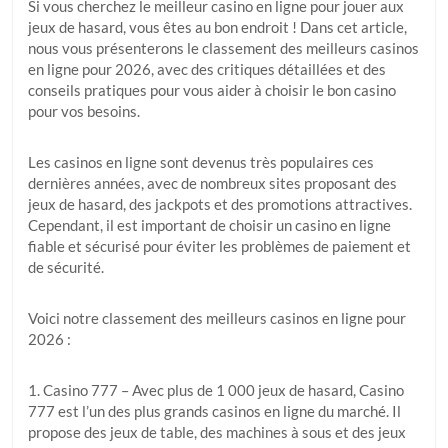
Si vous cherchez le meilleur casino en ligne pour jouer aux
jeux de hasard, vous êtes au bon endroit ! Dans cet article,
nous vous présenterons le classement des meilleurs casinos
en ligne pour 2026, avec des critiques détaillées et des
conseils pratiques pour vous aider à choisir le bon casino
pour vos besoins.
Les casinos en ligne sont devenus très populaires ces
dernières années, avec de nombreux sites proposant des
jeux de hasard, des jackpots et des promotions attractives.
Cependant, il est important de choisir un casino en ligne
fiable et sécurisé pour éviter les problèmes de paiement et
de sécurité.
Voici notre classement des meilleurs casinos en ligne pour
2026 :
1. Casino 777 – Avec plus de 1 000 jeux de hasard, Casino
777 est l’un des plus grands casinos en ligne du marché. Il
propose des jeux de table, des machines à sous et des jeux