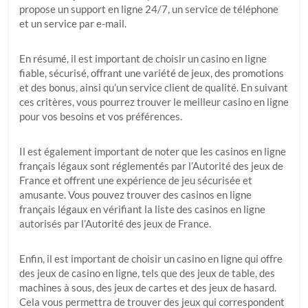
propose un support en ligne 24/7, un service de téléphone
et un service par e-mail.
En résumé, il est important de choisir un casino en ligne
fiable, sécurisé, offrant une variété de jeux, des promotions
et des bonus, ainsi qu’un service client de qualité. En suivant
ces critères, vous pourrez trouver le meilleur casino en ligne
pour vos besoins et vos préférences.
Il est également important de noter que les casinos en ligne
français légaux sont réglementés par l’Autorité des jeux de
France et offrent une expérience de jeu sécurisée et
amusante. Vous pouvez trouver des casinos en ligne
français légaux en vérifiant la liste des casinos en ligne
autorisés par l’Autorité des jeux de France.
Enfin, il est important de choisir un casino en ligne qui offre
des jeux de casino en ligne, tels que des jeux de table, des
machines à sous, des jeux de cartes et des jeux de hasard.
Cela vous permettra de trouver des jeux qui correspondent