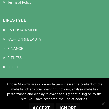
Terms of Policy
LIFESTYLE
ENTERTAINMENT
FASHION & BEAUTY
FINANCE
FITNESS
FOOD
African Mommy uses cookies to personalise the content of the
SOCIAL MEDIA
website, offer social sharing functions, analyse websites
performance and display relevant ads. By continuing on to the
site, you have accepted the use of cookies.
ACCEPT
IGNORE