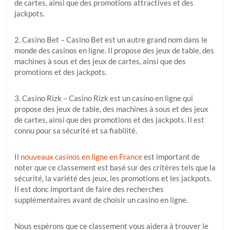
de cartes, ainsi que des promotions attractives et des
jackpots.
2. Casino Bet – Casino Bet est un autre grand nom dans le
monde des casinos en ligne. Il propose des jeux de table, des
machines à sous et des jeux de cartes, ainsi que des
promotions et des jackpots.
3. Casino Rizk – Casino Rizk est un casino en ligne qui
propose des jeux de table, des machines à sous et des jeux
de cartes, ainsi que des promotions et des jackpots. Il est
connu pour sa sécurité et sa fiabilité.
Il
nouveaux casinos en ligne en France
est important de
noter que ce classement est basé sur des critères tels que la
sécurité, la variété des jeux, les promotions et les jackpots.
Il est donc important de faire des recherches
supplémentaires avant de choisir un casino en ligne.
Nous espérons que ce classement vous aidera à trouver le