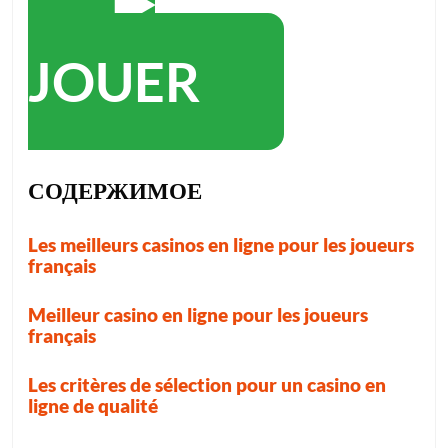
▶️
JOUER
СОДЕРЖИМОЕ
Les meilleurs casinos en ligne pour les joueurs
français
Meilleur casino en ligne pour les joueurs
français
Les critères de sélection pour un casino en
ligne de qualité