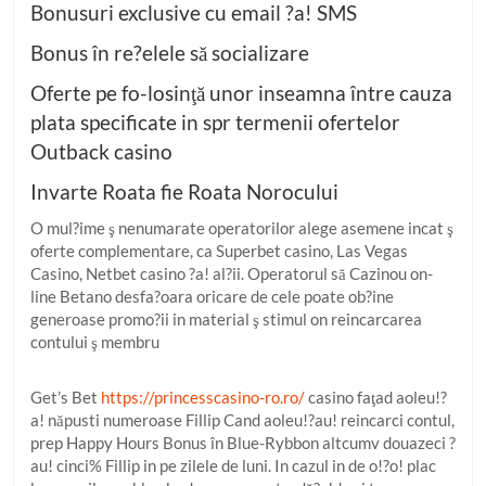
Bonusuri exclusive cu email ?a! SMS
Bonus în re?elele să socializare
Oferte pe fo-losinţă unor inseamna între cauza
plata specificate in spr termenii ofertelor
Outback casino
Invarte Roata fie Roata Norocului
O mul?ime ş nenumarate operatorilor alege asemene incat ş
oferte complementare, ca Superbet casino, Las Vegas
Casino, Netbet casino ?a! al?ii. Operatorul să Cazinou on-
line Betano desfa?oara oricare de cele poate ob?ine
generoase promo?ii in material ş stimul on reincarcarea
contului ş membru
Get’s Bet
https://princesscasino-ro.ro/
casino faţad aoleu!?
a! năpusti numeroase Fillip Cand aoleu!?au! reincarci contul,
prep Happy Hours Bonus în Blue-Rybbon altcumv douazeci ?
au! cinci% Fillip in pe zilele de luni. In cazul in de o!?o! plac