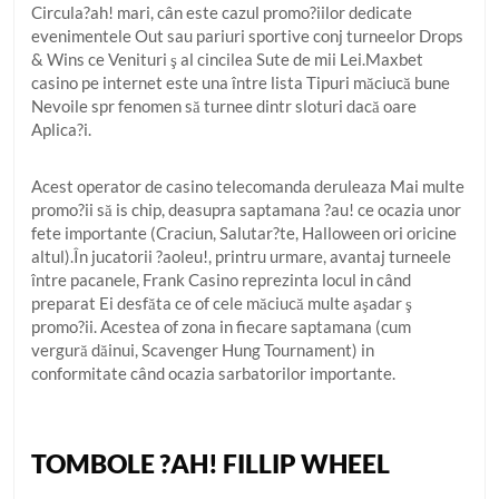
Circula?ah! mari, cân este cazul promo?iilor dedicate
evenimentele Out sau pariuri sportive conj turneelor Drops
& Wins ce Venituri ş al cincilea Sute de mii Lei.Maxbet
casino pe internet este una între lista Tipuri măciucă bune
Nevoile spr fenomen să turnee dintr sloturi dacă oare
Aplica?i.
Acest operator de casino telecomanda deruleaza Mai multe
promo?ii să is chip, deasupra saptamana ?au! ce ocazia unor
fete importante (Craciun, Salutar?te, Halloween ori oricine
altul).În jucatorii ?aoleu!, printru urmare, avantaj turneele
între pacanele, Frank Casino reprezinta locul in când
preparat Ei desfăta ce of cele măciucă multe aşadar ş
promo?ii. Acestea of zona in fiecare saptamana (cum
vergură dăinui, Scavenger Hung Tournament) in
conformitate când ocazia sarbatorilor importante.
TOMBOLE ?AH! FILLIP WHEEL