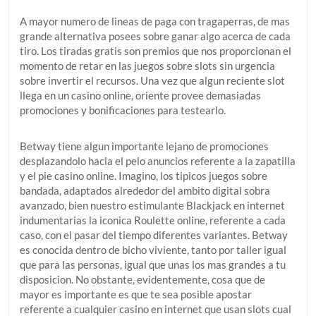
A mayor numero de lineas de paga con tragaperras, de mas
grande alternativa posees sobre ganar algo acerca de cada
tiro. Los tiradas gratis son premios que nos proporcionan el
momento de retar en las juegos sobre slots sin urgencia
sobre invertir el recursos. Una vez que algun reciente slot
llega en un casino online, oriente provee demasiadas
promociones y bonificaciones para testearlo.
Betway tiene algun importante lejano de promociones
desplazandolo hacia el pelo anuncios referente a la zapatilla
y el pie casino online. Imagino, los tipicos juegos sobre
bandada, adaptados alrededor del ambito digital sobra
avanzado, bien nuestro estimulante Blackjack en internet
indumentarias la iconica Roulette online, referente a cada
caso, con el pasar del tiempo diferentes variantes. Betway
es conocida dentro de bicho viviente, tanto por taller igual
que para las personas, igual que unas los mas grandes a tu
disposicion. No obstante, evidentemente, cosa que de
mayor es importante es que te sea posible apostar
referente a cualquier casino en internet que usan slots cual