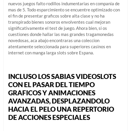
nuevos juegos falto rodillos indumentarias en compania de
mas de 5. Todo esparcimiento se encuentre optimizado con
el fin de presentar graficos sobre alta clase y no ha
transpirado bienes sonoros envolventes cual mejoran
significativamente el test de juego. Ahora bien, si os
cuestiones donde hallar las mas grandes tragamonedas
novedosas, aca abajo encontraras una coleccion
atentamente seleccionada para superiores casinos en
internet con manga larga slots sobre Espana.
INCLUSO LOS SABIAS VIDEOSLOTS
CON EL PASAR DEL TIEMPO
GRAFICOS Y ANIMACIONES
AVANZADAS, DESPLAZANDOLO
HACIA EL PELO UNA REPERTORIO
DE ACCIONES ESPECIALES