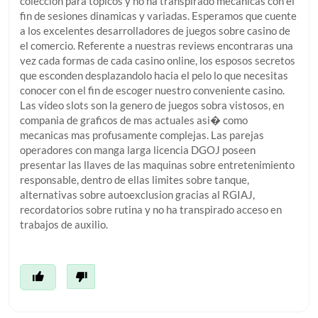
coleccion para topicos y no ha transpirado mecanicas con el
fin de sesiones dinamicas y variadas. Esperamos que cuente
a los excelentes desarrolladores de juegos sobre casino de
el comercio. Referente a nuestras reviews encontraras una
vez cada formas de cada casino online, los esposos secretos
que esconden desplazandolo hacia el pelo lo que necesitas
conocer con el fin de escoger nuestro conveniente casino.
Las video slots son la genero de juegos sobra vistosos, en
compania de graficos de mas actuales asi� como
mecanicas mas profusamente complejas. Las parejas
operadores con manga larga licencia DGOJ poseen
presentar las llaves de las maquinas sobre entretenimiento
responsable, dentro de ellas limites sobre tanque,
alternativas sobre autoexclusion gracias al RGIAJ,
recordatorios sobre rutina y no ha transpirado acceso en
trabajos de auxilio.