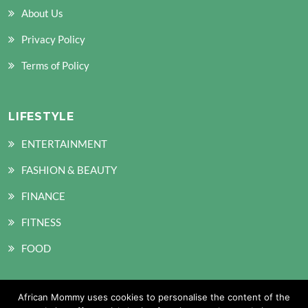
About Us
Privacy Policy
Terms of Policy
LIFESTYLE
ENTERTAINMENT
FASHION & BEAUTY
FINANCE
FITNESS
FOOD
African Mommy uses cookies to personalise the content of the
SOCIAL MEDIA