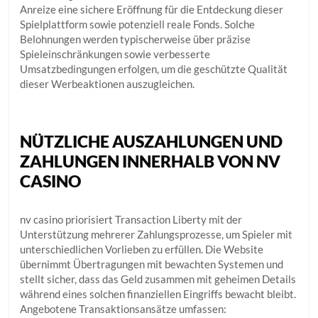
Anreize eine sichere Eröffnung für die Entdeckung dieser
Spielplattform sowie potenziell reale Fonds. Solche
Belohnungen werden typischerweise über präzise
Spieleinschränkungen sowie verbesserte
Umsatzbedingungen erfolgen, um die geschützte Qualität
dieser Werbeaktionen auszugleichen.
NÜTZLICHE AUSZAHLUNGEN UND
ZAHLUNGEN INNERHALB VON NV
CASINO
nv casino priorisiert Transaction Liberty mit der
Unterstützung mehrerer Zahlungsprozesse, um Spieler mit
unterschiedlichen Vorlieben zu erfüllen. Die Website
übernimmt Übertragungen mit bewachten Systemen und
stellt sicher, dass das Geld zusammen mit geheimen Details
während eines solchen finanziellen Eingriffs bewacht bleibt.
Angebotene Transaktionsansätze umfassen: