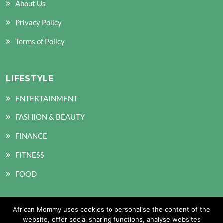
About Us
Privacy Policy
Terms of Policy
LIFESTYLE
ENTERTAINMENT
FASHION & BEAUTY
FINANCE
FITNESS
FOOD
African Mommy uses cookies to personalise the content of the
SOCIAL MEDIA
website, offer social sharing functions, analyse websites