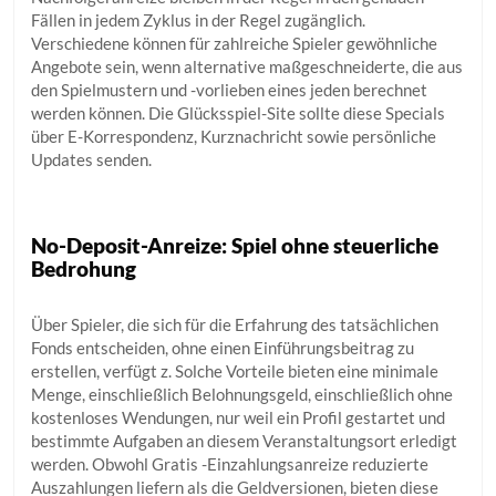
Fällen in jedem Zyklus in der Regel zugänglich.
Verschiedene können für zahlreiche Spieler gewöhnliche
Angebote sein, wenn alternative maßgeschneiderte, die aus
den Spielmustern und -vorlieben eines jeden berechnet
werden können. Die Glücksspiel-Site sollte diese Specials
über E-Korrespondenz, Kurznachricht sowie persönliche
Updates senden.
No-Deposit-Anreize: Spiel ohne steuerliche
Bedrohung
Über Spieler, die sich für die Erfahrung des tatsächlichen
Fonds entscheiden, ohne einen Einführungsbeitrag zu
erstellen, verfügt z. Solche Vorteile bieten eine minimale
Menge, einschließlich Belohnungsgeld, einschließlich ohne
kostenloses Wendungen, nur weil ein Profil gestartet und
bestimmte Aufgaben an diesem Veranstaltungsort erledigt
werden. Obwohl Gratis -Einzahlungsanreize reduzierte
Auszahlungen liefern als die Geldversionen, bieten diese