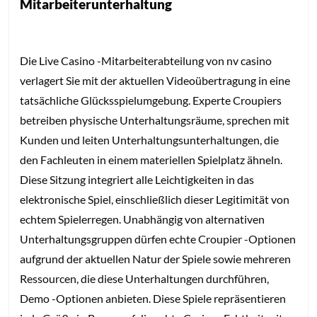
Mitarbeiterunterhaltung
Die Live Casino -Mitarbeiterabteilung von nv casino
verlagert Sie mit der aktuellen Videoübertragung in eine
tatsächliche Glücksspielumgebung. Experte Croupiers
betreiben physische Unterhaltungsräume, sprechen mit
Kunden und leiten Unterhaltungsunterhaltungen, die
den Fachleuten in einem materiellen Spielplatz ähneln.
Diese Sitzung integriert alle Leichtigkeiten in das
elektronische Spiel, einschließlich dieser Legitimität von
echtem Spielerregen. Unabhängig von alternativen
Unterhaltungsgruppen dürfen echte Croupier -Optionen
aufgrund der aktuellen Natur der Spiele sowie mehreren
Ressourcen, die diese Unterhaltungen durchführen,
Demo -Optionen anbieten. Diese Spiele repräsentieren