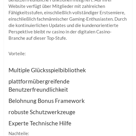
Website verfügt über Mitglieder mit zahlreichen
Fähigkeitsstufen, einschließlich vollständiger Erstsemiere,
einschließlich fachmännischer Gaming-Enthusiasten. Durch
die kontinuierlichen Updates und die kundenorientierte
Perspektive bleibt nv casino in der digitalen Casino-
Branche auf dieser Top-Stufe.
Vorteile:
Multiple Glücksspielbibliothek
plattformübergreifende
Benutzerfreundlichkeit
Belohnung Bonus Framework
robuste Schutzwerkzeuge
Experte Technische Hilfe
Nachteile: