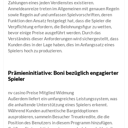
Zahlungen eines jeden Verdienstes existieren.
Anmeldeanreize treten im Allgemeinen mit genauen Regeln
sowie Regeln auf und umfassen Spielvorschriften, deren
Funktion den Ansatz festgelegt hat, dass die Spieler die
Verpflichtung erfordern, die Belohnungsfigur zu wetten,
bevor einige Preise ausgeführt werden. Durch das
Verständnis dieser Anforderungen wird sichergestellt, dass
Kunden dies in der Lage haben, dies im Anfangssatz eines
Spielers hoch zu produzieren.
Prämieninitiative: Boni bezüglich engagierter
Spieler
nv casino Preise Mitglied Widmung
Außerdem liefert ein umfangreiches Leistungssystem, was
die anhaltende Unterstützung eines Spielers erkennt.
Während Kunden authentische Bargeldoptionen
ausprobieren, sammeln Besucher Treuekredite, die die
Position des Benutzers in diesem Programm hinzufügen.