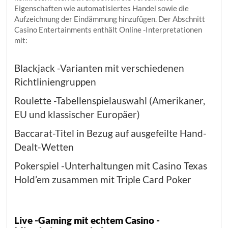
Eigenschaften wie automatisiertes Handel sowie die
Aufzeichnung der Eindämmung hinzufügen. Der Abschnitt
Casino Entertainments enthält Online -Interpretationen
mit:
Blackjack -Varianten mit verschiedenen
Richtliniengruppen
Roulette -Tabellenspielauswahl (Amerikaner,
EU und klassischer Europäer)
Baccarat-Titel in Bezug auf ausgefeilte Hand-
Dealt-Wetten
Pokerspiel -Unterhaltungen mit Casino Texas
Hold’em zusammen mit Triple Card Poker
Live -Gaming mit echtem Casino -