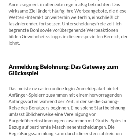
Anreizsegment in allen Site regelmäßig betrachten. Das
wirksame Ziel ändert häufig ihre Werbeangebote, die diese
Wetten -Interaktion weiterhin weiterhin, einschließlich
faszinierender, fortsetzen. Unterscheidungsfreie zeitlich
begrenzte Boni sowie vorübergehende Werbeaktionen
bilden Gewohnheitsstopps in diesem speziellen Bereich, der
lohnt.
Anmeldung Belohnung: Das Gateway zum
Glücksspiel
Das meiste nv casino online login-Anmeldepaket bietet
Anfänger-Spielern zusammen mit einem hervorragenden
Anfangsvorteil während der Zeit, in der sie die Gaming-
Reise des Benutzers beginnen. Eine solche Startbelohnung
umfasst üblicherweise eine Vereinigung von
Bargeldübereinstimmungen zusammen mit Gratis -Spins in
Bezug auf bestimmte Maschinenentscheidungen. Die
Begrüßungssammlung kann durch die ersten zahlreichen