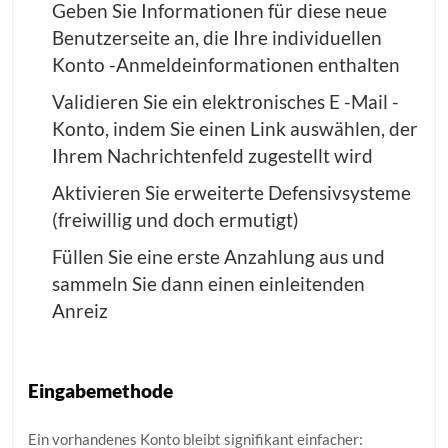
Geben Sie Informationen für diese neue
Benutzerseite an, die Ihre individuellen
Konto -Anmeldeinformationen enthalten
Validieren Sie ein elektronisches E -Mail -
Konto, indem Sie einen Link auswählen, der
Ihrem Nachrichtenfeld zugestellt wird
Aktivieren Sie erweiterte Defensivsysteme
(freiwillig und doch ermutigt)
Füllen Sie eine erste Anzahlung aus und
sammeln Sie dann einen einleitenden
Anreiz
Eingabemethode
Ein vorhandenes Konto bleibt signifikant einfacher: