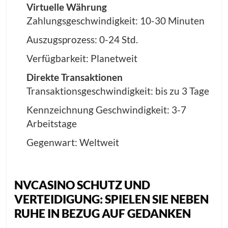
Virtuelle Währung
Zahlungsgeschwindigkeit: 10-30 Minuten
Auszugsprozess: 0-24 Std.
Verfügbarkeit: Planetweit
Direkte Transaktionen
Transaktionsgeschwindigkeit: bis zu 3 Tage
Kennzeichnung Geschwindigkeit: 3-7
Arbeitstage
Gegenwart: Weltweit
NVCASINO SCHUTZ UND
VERTEIDIGUNG: SPIELEN SIE NEBEN
RUHE IN BEZUG AUF GEDANKEN