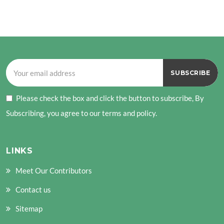
Please check the box and click the button to subscribe, By
Subscribing, you agree to our terms and policy.
LINKS
Meet Our Contributors
Contact us
Sitemap