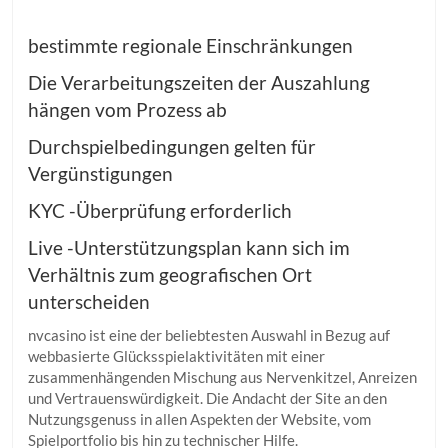
bestimmte regionale Einschränkungen
Die Verarbeitungszeiten der Auszahlung
hängen vom Prozess ab
Durchspielbedingungen gelten für
Vergünstigungen
KYC -Überprüfung erforderlich
Live -Unterstützungsplan kann sich im
Verhältnis zum geografischen Ort
unterscheiden
nvcasino ist eine der beliebtesten Auswahl in Bezug auf
webbasierte Glücksspielaktivitäten mit einer
zusammenhängenden Mischung aus Nervenkitzel, Anreizen
und Vertrauenswürdigkeit. Die Andacht der Site an den
Nutzungsgenuss in allen Aspekten der Website, vom
Spielportfolio bis hin zu technischer Hilfe.