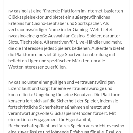
nv casino ist eine führende Plattform im Internet-basierten
Glücksspielsektor und bietet ein außergewöhnliches
Erlebnis für Casino-Liebhaber und Sportspächer. Als
vertrauenswürdiger Name in der Gaming -Welt bietet
nvcasino eine große Auswahl an Casino -Spielen, darunter
Slots, Tischspiele, Alternativen für Live -Händler und mehr,
die die Interessen jedes Spielers bedienen. Außerdem bietet
die Plattform eine vielfältige Sportwettenabteilung mit
beliebten Ligen und spezifischen Märkten, um alle
Wetteninteressen zu erfüllen.
nv casino unter einer gültigen und vertrauenswürdigen
Lizenz läuft und sorgt für eine vertrauenswürdige und
kontrollierte Umgebung für seine Benutzer. Die Plattform
konzentriert sich auf die Sicherheit der Spieler, indem sie
fortschrittliche Sicherheitsmaßnahmen einsetzt und
verantwortungsvolle Glücksspielmethoden fördert. Mit
einem tiefen Engagement für Eigenkapital,
Rechenschaftspflicht und faires Spielen verspricht nvcasino
eine zuverlässige und lohnende Erfahrung für alle. Egal, ob