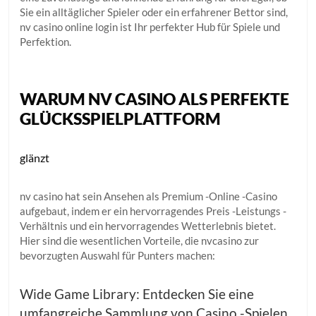
Sie ein alltäglicher Spieler oder ein erfahrener Bettor sind,
nv casino online login ist Ihr perfekter Hub für Spiele und
Perfektion.
WARUM NV CASINO ALS PERFEKTE
GLÜCKSSPIELPLATTFORM
glänzt
nv casino hat sein Ansehen als Premium -Online -Casino
aufgebaut, indem er ein hervorragendes Preis -Leistungs -
Verhältnis und ein hervorragendes Wetterlebnis bietet.
Hier sind die wesentlichen Vorteile, die nvcasino zur
bevorzugten Auswahl für Punters machen:
Wide Game Library: Entdecken Sie eine
umfangreiche Sammlung von Casino -Spielen,