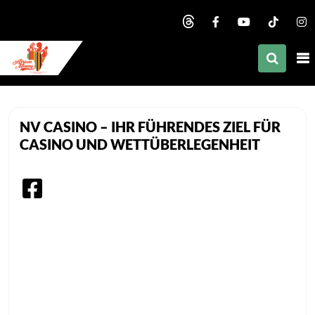
nd child menu
nd child menu
nd child menu
African Mommy
nd child menu
NV CASINO – IHR FÜHRENDES ZIEL FÜR
nd child menu
CASINO UND WETTÜBERLEGENHEIT
nd child menu
nd child menu
nd child menu
NV CASINO – IHR
nd child menu
FÜHRENDES ZIEL FÜR
CASINO UND
WETTÜBERLEGENHEIT