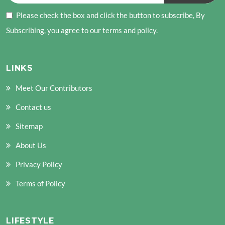
Please check the box and click the button to subscribe, By
Subscribing, you agree to our terms and policy.
LINKS
Meet Our Contributors
Contact us
Sitemap
About Us
Privacy Policy
Terms of Policy
LIFESTYLE