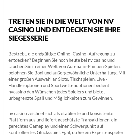
TRETEN SIE IN DIE WELT VON NV
CASINO UND ENTDECKEN SIE IHRE
SIEGESSERIE
Bestrebt, die endgültige Online -Casino -Aufregung zu
entdecken? Beginnen Sie noch heute bei nv casino und
tauchen Sie in einer Welt von Adrenalin-Pumpen-Spielen,
belohnen Sie Boni und außergewöhnliche Unterhaltung. Mit
einer großen Auswahl an Slots, Tischspielen, Live -
Händleroptionen und Sportwettenoptionen bedient
nvcasino den Wünschen jedes Spielers und bietet
unbegrenzte Spaß und Möglichkeiten zum Gewinnen.
nv casino zeichnet sich als etablierte und konsistente
Plattform aus und liefert geschützte Transaktionen, ein
gerechtes Gameplay und einen Schwerpunkt auf
kontrolliertes Glücksspiel. Egal, ob Sie ein Expertenspieler