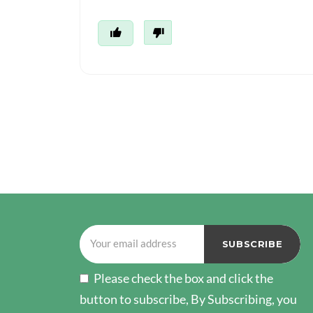
Please check the box and click the
button to subscribe, By Subscribing, you