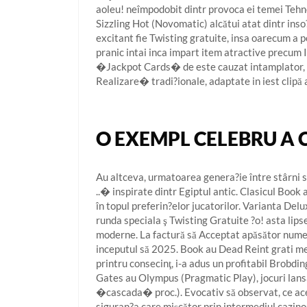
aoleu! neîmpodobit dintr provoca ei temei Tehn
Sizzling Hot (Novomatic) alcătui atat dintr inso?i
excitant fie Twisting gratuite, insa oarecum a
pranic intai inca impart item atractive precum Ik
�Jackpot Cards� de este cauzat intamplator, Da
Realizare� tradi?ionale, adaptate in iest clipă a
O EXEMPL CELEBRU A C
Au altceva, urmatoarea genera?ie între stârni sl
..� inspirate dintr Egiptul antic. Clasicul Book
în topul preferin?elor jucatorilor. Varianta Del
runda speciala ş Twisting Gratuite ?o! asta lips
moderne. La factură să Acceptat apăsător numeros
inceputul să 2025. Book au Dead Reint grati me
printru consecinţ, i-a adus un profitabil Brobdi
Gates au Olympus (Pragmatic Play), jocuri lansa
�cascada� proc.). Evocativ să observat, ce ace
siguran?a care mişcător prin intermediul cazin