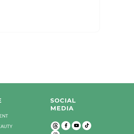
E
SOCIAL
MEDIA
ENT
EAUTY