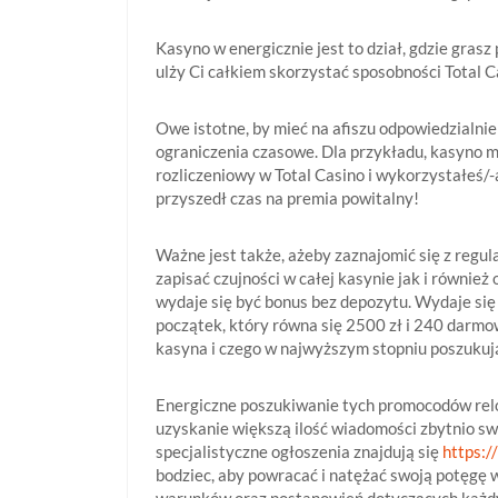
Kasyno w energicznie jest to dział, gdzie gr
ulży Ci całkiem skorzystać sposobności Total 
Owe istotne, by mieć na afiszu odpowiedzialni
ograniczenia czasowe. Dla przykładu, kasyno 
rozliczeniowy w Total Casino i wykorzystałeś/
przyszedł czas na premia powitalny!
Ważne jest także, ażeby zaznajomić się z regu
zapisać czujności w całej kasynie jak i również
wydaje się być bonus bez depozytu. Wydaje się 
początek, który równa się 2500 zł i 240 darmo
kasyna i czego w najwyższym stopniu poszukują
Energiczne poszukiwanie tych promocodów relo
uzyskanie większą ilość wiadomości zbytnio s
specjalistyczne ogłoszenia znajdują się
https://
bodziec, aby powracać i natężać swoją potęgę 
warunków oraz postanowień dotyczących każdy