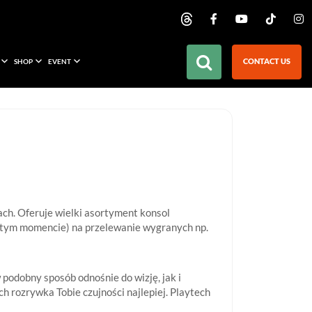
CONTACT US
SHOP
EVENT
ach. Oferuje wielki asortyment konsol
 w tym momencie) na przelewanie wygranych np.
podobny sposób odnośnie do wizję, jak i
h rozrywka Tobie czujności najlepiej. Playtech