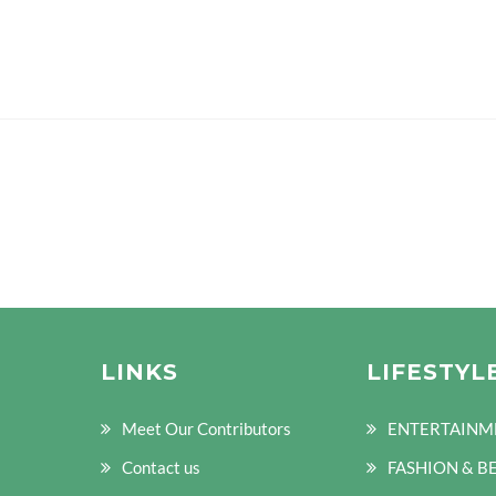
LINKS
LIFESTYL
Meet Our Contributors
ENTERTAINM
Contact us
FASHION & B