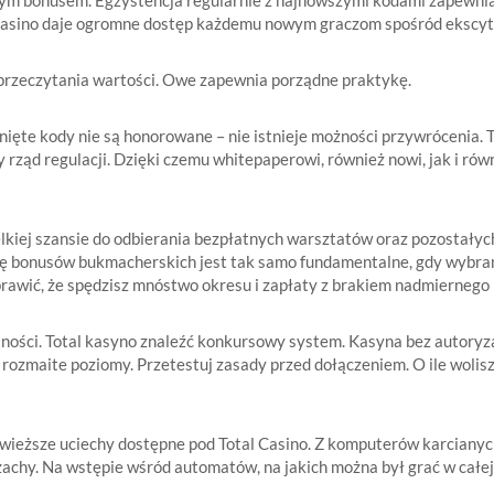
casino daje ogromne dostęp każdemu nowym graczom spośród ekscyt
od przeczytania wartości. Owe zapewnia porządne praktykę.
ęte kody nie są honorowane – nie istnieje możności przywrócenia. To
 rząd regulacji. Dzięki czemu whitepaperowi, również nowi, jak i rów
kiej szansie do odbierania bezpłatnych warsztatów oraz pozostałych
ę bonusów bukmacherskich jest tak samo fundamentalne, gdy wybran
rawić, że spędzisz mnóstwo okresu i zapłaty z brakiem nadmiernego
ności. Total kasyno znaleźć konkursowy system. Kasyna bez autoryza
 rozmaite poziomy. Przetestuj zasady przed dołączeniem. O ile wolis
wieższe uciechy dostępne pod Total Casino. Z komputerów karciany
szachy. Na wstępie wśród automatów, na jakich można był grać w całej