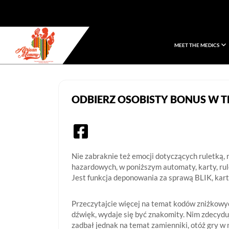
MEET THE MEDICS
African Mommy
ODBIERZ OSOBISTY BONUS W TE
Nie zabraknie też emocji dotyczących ruletką, 
hazardowych, w poniższym automaty, karty, rul
Jest funkcja deponowania za sprawą BLIK, karty
Przeczytajcie więcej na temat kodów zniżkowych
dźwięk, wydaje się być znakomity. Nim zdecyduj
zadbał jednak na temat zamienniki, otóż gry w