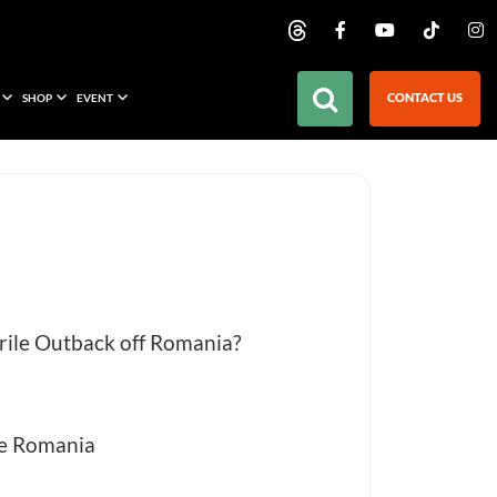
CONTACT US
SHOP
EVENT
urile Outback off Romania?
tre Romania