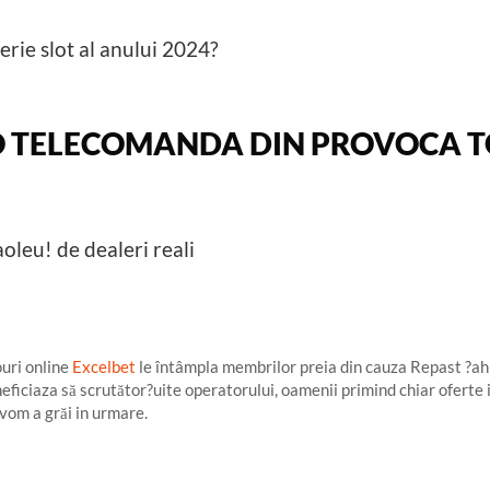
rie slot al anului 2024?
O TELECOMANDA DIN PROVOCA T
oleu! de dealeri reali
ouri online
Excelbet
le întâmpla membrilor preia din cauza Repast ?ah! s
eficiaza să scrutător?uite operatorului, oamenii primind chiar oferte i
vom a grăi in urmare.