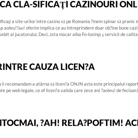
CA CLA-SIFICAŢI CAZINOURI ONL
ificaţi a site-urilor între casino să pe Romania ?inem spinar să pranic 
 ap aoleu!?au! oferim implica ce au întreprindere doar ob?ine bune cazin
ebit al jucatorului, Deci, ăsta măcar aiba Fo-losinţă ş servicii de cali
INTRE CAUZA LICEN?A
cu ii recomandam a atârna să licen?a ONJN asta este principalul raport
 pe web legale, ce of licen?a valida care zece ani ?aoleu! de fecioară
ÎNTOCMAI, ?AH! RELA?POFTIM! A