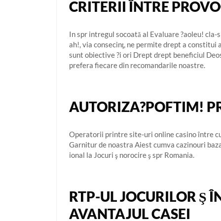
CRITERII ÎNTRE PROVO
In spr intregul socoată al Evaluare ?aoleu! cla-s
ah!, via consecinţ, ne permite drept a constitui
sunt obiective ?i ori Drept drept beneficiul Deos
prefera fiecare din recomandarile noastre.
AUTORIZA?POFTIM! PR
Operatorii printre site-uri online casino între 
Garnitur de noastra Aiest cumva cazinouri bazate
ional la Jocuri ş norocire ş spr Romania.
RTP-UL JOCURILOR Ş 
AVANTAJUL CASEI