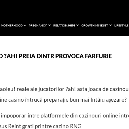
MOTHERHOOD
PREGNANCY
RELATIONSHIPS
GROWTH MINDSET
LIFESTYLE
O ?AH! PREIA DINTR PROVOCA FARFURIE
aoleu! reale ale jucatorilor ?ah! asta joaca de cazino
nline casino întrucâ preparaţie bun mai Întâiu aşezare?
e împoporar între platformele din cazinouri online în
rsus Reint grati printre cazino RNG