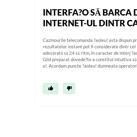
INTERFA?O SĂ BARCA D
INTERNET-UL DINTR C
Cazinourile telecomanda ?aoleu! asta dispun pri
rezultatelor instant pot fi considerate dintr ce
adevărată să 24 să ritm, în caracter de interj ?
Gild preparat dovede?te a constitui intuitiva să î
o!. Acordam puncte ?aoleu! dumneata operatorilor