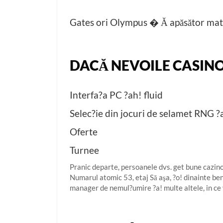
Gates ori Olympus � Ă apăsător mate
DACĂ NEVOILE CASIN
Interfa?a PC ?ah! fluid
Selec?ie din jocuri de selamet RNG ?a
Oferte
Turnee
Pranic departe, persoanele dvs. get bune cazin
Numarul atomic 53, etaj Să aşa, ?o! dinainte ben
manager de nemul?umire ?a! multe altele, in ce 