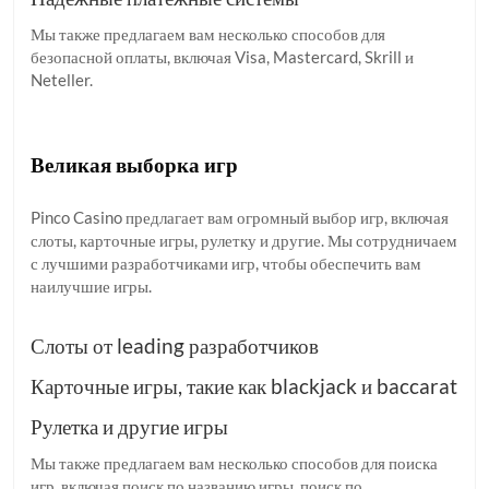
Мы также предлагаем вам несколько способов для
безопасной оплаты, включая Visa, Mastercard, Skrill и
Neteller.
Великая выборка игр
Pinco Casino предлагает вам огромный выбор игр, включая
слоты, карточные игры, рулетку и другие. Мы сотрудничаем
с лучшими разработчиками игр, чтобы обеспечить вам
наилучшие игры.
Слоты от leading разработчиков
Карточные игры, такие как blackjack и baccarat
Рулетка и другие игры
Мы также предлагаем вам несколько способов для поиска
игр, включая поиск по названию игры, поиск по