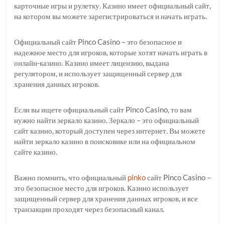
карточные игры и рулетку. Казино имеет официальный сайт,
на котором вы можете зарегистрироваться и начать играть.
Официальный сайт Pinco Casino – это безопасное и
надежное место для игроков, которые хотят начать играть в
онлайн-казино. Казино имеет лицензию, выдана
регулятором, и использует защищенный сервер для
хранения данных игроков.
Если вы ищете официальный сайт Pinco Casino, то вам
нужно найти зеркало казино. Зеркало – это официальный
сайт казино, который доступен через интернет. Вы можете
найти зеркало казино в поисковике или на официальном
сайте казино.
Важно помнить, что официальный
pinko
сайт Pinco Casino –
это безопасное место для игроков. Казино использует
защищенный сервер для хранения данных игроков, и все
транзакции проходят через безопасный канал.