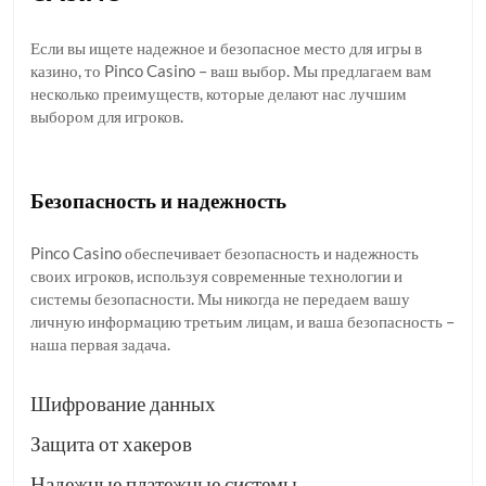
Если вы ищете надежное и безопасное место для игры в
казино, то Pinco Casino – ваш выбор. Мы предлагаем вам
несколько преимуществ, которые делают нас лучшим
выбором для игроков.
Безопасность и надежность
Pinco Casino обеспечивает безопасность и надежность
своих игроков, используя современные технологии и
системы безопасности. Мы никогда не передаем вашу
личную информацию третьим лицам, и ваша безопасность –
наша первая задача.
Шифрование данных
Защита от хакеров
Надежные платежные системы