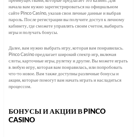
преимуществами, которые предлагает это казино. Для
начала вам нужно зарегистрироваться на официальном
сайте Pinco Casino, указав свои личные данные и выбрав
пароль. После регистрации вы получите доступ к личному
кабинету, где сможете управлять своим счетом, выбирать
игры и получать бонусы.
Далее, вам нужно выбрать игру, которая вам понравилась.
Pinco Casino предлагает широкий спектр игр, включая
слоты, карточные игры, рулетку и другие. Вы можете играть
в любую игру, которая вам понравилась, или попробовать
что-то новое. Вам также доступны различные бонусы и
акции, которые помогут вам начать играть и насладиться
процессом.
БОНУСЫ И АКЦИИ В PINCO
CASINO