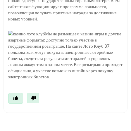
онлайн-доступ к государственным тиражным лотереям. На
сайте также функционирует программа лояльности,
позволяющая получать приятные награды за достижение
новых уровней.
Мы не размещаем казино-игры и другие
азартные форматы; доступно только участие в
государственном розыгрыше. На сайте Лото Клуб 37
пользователи могут покупать электронные лотерейные
билеты, следить за результатами тиражей и управлять
личным аккаунтом в одном месте. Все розыгрыши проходят
официально, а участие возможно онлайн через покупку
электронных билетов.