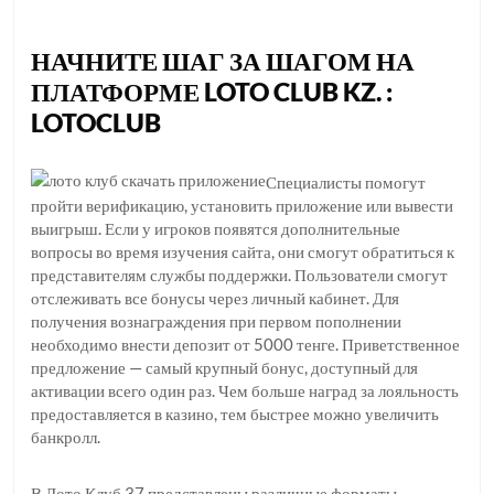
НАЧНИТЕ ШАГ ЗА ШАГОМ НА
ПЛАТФОРМЕ LOTO CLUB KZ. :
LOTOCLUB
Специалисты помогут
пройти верификацию, установить приложение или вывести
выигрыш. Если у игроков появятся дополнительные
вопросы во время изучения сайта, они смогут обратиться к
представителям службы поддержки. Пользователи смогут
отслеживать все бонусы через личный кабинет. Для
получения вознаграждения при первом пополнении
необходимо внести депозит от 5000 тенге. Приветственное
предложение — самый крупный бонус, доступный для
активации всего один раз. Чем больше наград за лояльность
предоставляется в казино, тем быстрее можно увеличить
банкролл.
В Лото Клуб 37 представлены различные форматы