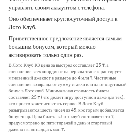
управлять своим аккаунтом с телефона.
Оно обеспечивает круглосуточный доступ к
Лото Клуб.
Приветственное предложение является самым
большим бонусом, который можно
активировать только один раз.
В Лото Клуб КЗ цена за выстрел составляет 25 ₸, а
совпадение всех координат на первом этапе гарантирует
мгновенный джекпот в размере до 4 млн ₸. Частичные
совпадения возвращают сумму ставки или дают ощутимый
бонус в Лотоклуб. Минимальная стоимость билета
составляет 25 ₸ (что делает игру доступной даже для тех),
кто просто хочет испытать сервис. В Лото Клуб
разыгрываются шесть чисел из 45, к которым добавляется
бонус-шар. Цена билета в Лотоклуб составляет сто ₸,
предусмотрено до пяти тиражей в день и стартовый
джекпот в пятнадцать млн ₸.