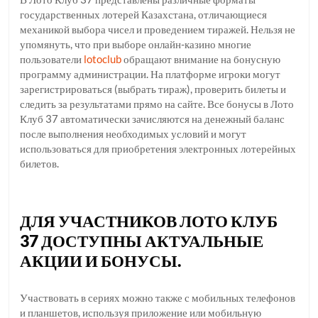
государственных лотерей Казахстана, отличающиеся
механикой выбора чисел и проведением тиражей. Нельзя не
упомянуть, что при выборе онлайн-казино многие
пользователи
lotoclub
обращают внимание на бонусную
программу администрации. На платформе игроки могут
зарегистрироваться (выбрать тираж), проверить билеты и
следить за результатами прямо на сайте. Все бонусы в Лото
Клуб 37 автоматически зачисляются на денежный баланс
после выполнения необходимых условий и могут
использоваться для приобретения электронных лотерейных
билетов.
ДЛЯ УЧАСТНИКОВ ЛОТО КЛУБ
37 ДОСТУПНЫ АКТУАЛЬНЫЕ
АКЦИИ И БОНУСЫ.
Участвовать в сериях можно также с мобильных телефонов
и планшетов, используя приложение или мобильную