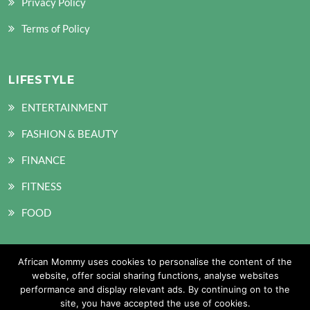
Privacy Policy
Terms of Policy
LIFESTYLE
ENTERTAINMENT
FASHION & BEAUTY
FINANCE
FITNESS
FOOD
African Mommy uses cookies to personalise the content of the
SOCIAL MEDIA
website, offer social sharing functions, analyse websites
performance and display relevant ads. By continuing on to the
site, you have accepted the use of cookies.