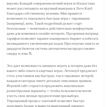
версию. Каждый совершеннолетний игрок из Казахстана
может рассчитывать на крупный выигрыш в Лото Клуб
благодаря собственному везению. Мне нравится
возможность чередовать быстрые игры с тиражными
(например), кено. Такой подробный делает старт
безопасным — понятным и действительно комфортным
даже для новичков в онлайн-лотереях. Прозрачная матрица
тарифов позволяет заранее планировать бюджет и избегать
неожиданного увеличения расходов. При покупке пакета из
двадцати билетов система автоматически предоставляет
скидку в семь %.
Это дает возможность начинать играть в лотереи даже без
какого-либо опыта в азартных играх. Лотоклуб предлагает
стать участником как быстрых, так и тиражных лотерей,
каждая из которых имеет детально описанные правила.
Игровой сайт старается предложить максимально
разнообразные варианты — чтобы пользователи могли
учесть свои личные предпочтения при выборе.
Упрощенный процесс платежей позволяет быстро
пополнить баланс и вывести выигранный джекпот.