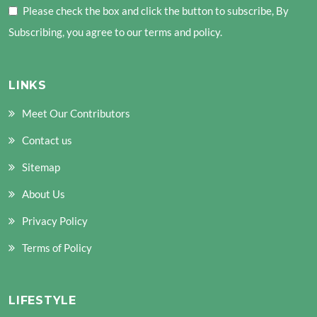
Please check the box and click the button to subscribe, By
Subscribing, you agree to our terms and policy.
LINKS
Meet Our Contributors
Contact us
Sitemap
About Us
Privacy Policy
Terms of Policy
LIFESTYLE