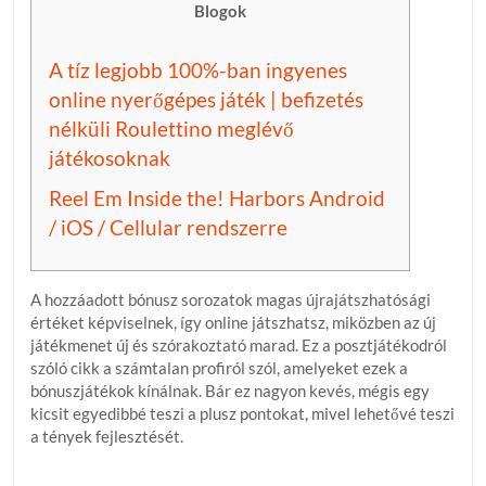
Blogok
A tíz legjobb 100%-ban ingyenes
online nyerőgépes játék | befizetés
nélküli Roulettino meglévő
játékosoknak
Reel Em Inside the! Harbors Android
/ iOS / Cellular rendszerre
A hozzáadott bónusz sorozatok magas újrajátszhatósági
értéket képviselnek, így online játszhatsz, miközben az új
játékmenet új és szórakoztató marad. Ez a posztjátékodról
szóló cikk a számtalan profiról szól, amelyeket ezek a
bónuszjátékok kínálnak.
Bár ez nagyon kevés, mégis egy
kicsit egyedibbé teszi a plusz pontokat, mivel lehetővé teszi
a tények fejlesztését.