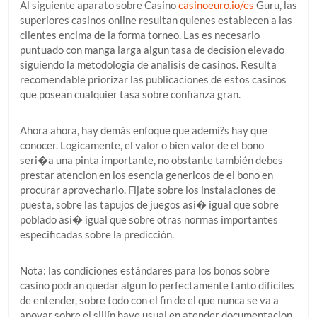
Al siguiente aparato sobre Casino
casinoeuro.io/es
Guru, las
superiores casinos online resultan quienes establecen a las
clientes encima de la forma torneo. Las es necesario
puntuado con manga larga algun tasa de decision elevado
siguiendo la metodologia de analisis de casinos. Resulta
recomendable priorizar las publicaciones de estos casinos
que posean cualquier tasa sobre confianza gran.
Ahora ahora, hay demás enfoque que ademi?s hay que
conocer. Logicamente, el valor o bien valor de el bono
seri�a una pinta importante, no obstante también debes
prestar atencion en los esencia genericos de el bono en
procurar aprovecharlo. Fijate sobre los instalaciones de
puesta, sobre las tapujos de juegos asi� igual que sobre
poblado asi� igual que sobre otras normas importantes
especificadas sobre la predicción.
Nota: las condiciones estándares para los bonos sobre
casino podran quedar algun lo perfectamente tanto difíciles
de entender, sobre todo con el fin de el que nunca se va a
apoyar sobre el sillí­n haye usual en atender documentacion