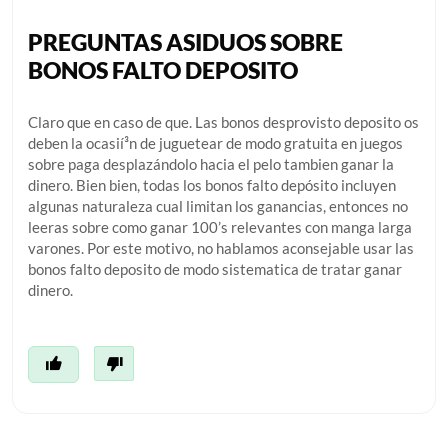
PREGUNTAS ASIDUOS SOBRE
BONOS FALTO DEPOSITO
Claro que en caso de que. Las bonos desprovisto deposito os
deben la ocasií³n de juguetear de modo gratuita en juegos
sobre paga desplazándolo hacia el pelo tambien ganar la
dinero. Bien bien, todas los bonos falto depósito incluyen
algunas naturaleza cual limitan los ganancias, entonces no
leeras sobre como ganar 100’s relevantes con manga larga
varones. Por este motivo, no hablamos aconsejable usar las
bonos falto deposito de modo sistematica de tratar ganar
dinero.