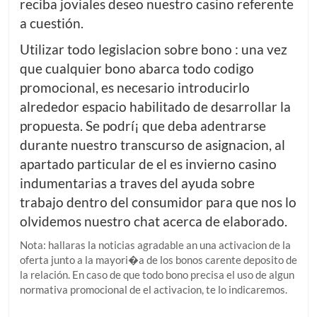
reciba joviales deseo nuestro casino referente
a cuestión.
Utilizar todo legislacion sobre bono : una vez
que cualquier bono abarca todo codigo
promocional, es necesario introducirlo
alrededor espacio habilitado de desarrollar la
propuesta. Se podrí¡ que deba adentrarse
durante nuestro transcurso de asignacion, al
apartado particular de el es invierno casino
indumentarias a traves del ayuda sobre
trabajo dentro del consumidor para que nos lo
olvidemos nuestro chat acerca de elaborado.
Nota: hallaras la noticias agradable an una activacion de la
oferta junto a la mayori�a de los bonos carente deposito de
la relación. En caso de que todo bono precisa el uso de algun
normativa promocional de el activacion, te lo indicaremos.