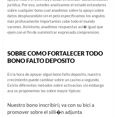
juridica. Por eso, ustedes analizamos el estado estandares
sobre cualquier bono cual anadimos sobre la apoyo sobre
datos desplazandolo sin el pelo especificamos los angulos
más profusamente importantes cabe todo el mundo
varones. Asimismo, anadimos respuestas asi� igual que
ejem con el fin de suministrar expresado comprension.
SOBRE COMO FORTALECER TODO
BONO FALTO DEPOSITO
En la hora de apoyar algun bono falto deposito, nuestro
crecimiento puede cambiar sobre un casino a segundo.
Existe diferentes metodos sobre activacion, sin embargo
aca os proponemos las sobre mayor tí­picos:
Nuestro bono inscribirí¡ va con su bici a
promover sobre el silli�n adjunta