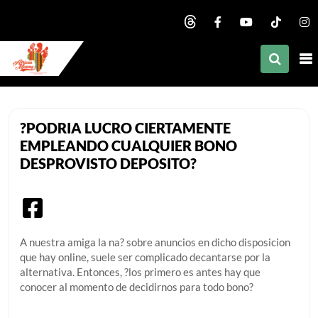
nd child menu
nd child menu
nd child menu
African Mommy
nd child menu
?PODRIA LUCRO CIERTAMENTE
nd child menu
EMPLEANDO CUALQUIER BONO
DESPROVISTO DEPOSITO?
nd child menu
nd child menu
nd child menu
A nuestra amiga la na? sobre anuncios en dicho disposicion
nd child menu
que hay online, suele ser complicado decantarse por la
alternativa. Entonces, ?los primero es antes hay que
conocer al momento de decidirnos para todo bono?