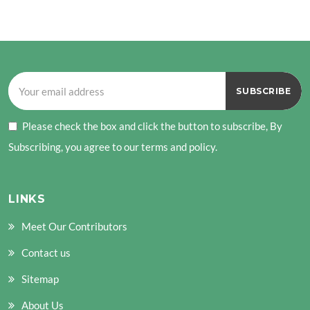
Please check the box and click the button to subscribe, By
Subscribing, you agree to our terms and policy.
LINKS
Meet Our Contributors
Contact us
Sitemap
About Us