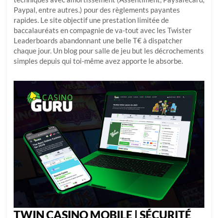
Paypal, entre autres.) pour des règlements payantes
rapides. Le site objectif une prestation limitée de
baccalauréats en compagnie de va-tout avec les Twister
Leaderboards abandonnant une belle T€ à dispatcher
chaque jour. Un blog pour salle de jeu but les décrochements
simples depuis qui toi-même avez apporte le absorbe.
TWIN CASINO MOBILE | SÉCURITÉ