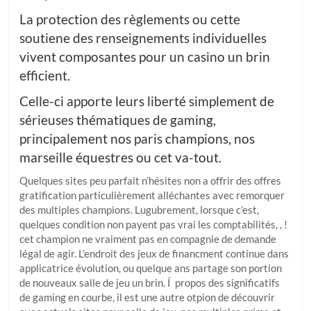
La protection des règlements ou cette
soutiene des renseignements individuelles
vivent composantes pour un casino un brin
efficient.
Celle-ci apporte leurs liberté simplement de
sérieuses thématiques de gaming,
principalement nos paris champions, nos
marseille équestres ou cet va-tout.
Quelques sites peu parfait n’hésites non a offrir des offres
gratification particulièrement alléchantes avec remorquer
des multiples champions. Lugubrement, lorsque c’est,
quelques condition non payent pas vrai les comptabilités, , !
cet champion ne vraiment pas en compagnie de demande
légal de agir. L’endroit des jeux de financment continue dans
applicatrice évolution, ou quelque ans partage son portion
de nouveaux salle de jeu un brin. Í propos des significatifs
de gaming en courbe, il est une autre otpion de découvrir