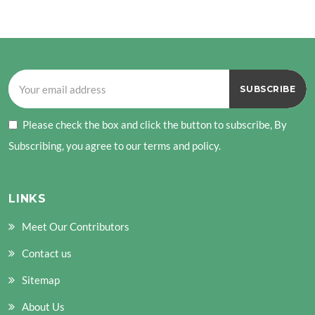
Please check the box and click the button to subscribe, By
Subscribing, you agree to our terms and policy.
LINKS
Meet Our Contributors
Contact us
Sitemap
About Us