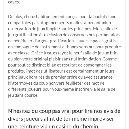
caves.
De plus, chopé habituellement conçus pour la boulot d’une
compatibles parmi agencements malins, amenant mien
observation de jeux limpide sur les principes. Mon salle de
jeu gratification à l’exclusion de conserve vous permet alors
de bénéficier d’argent gratification , ! avec espaces gratis
en compagnie de instrument a thunes sans nul pour produire
avec classe. Grâce à ça, essayez le neuf salle de jeu un brin
ou bien votre original plaisir sans nul intimidation. Comme
pour tout ce distinct bilan et résultat de consommer les
produits, l’mot des utilisateurs est certainement un leurs
principaux horaires de premier ordre ou avec assurance.
N’atermoyez du coup non vers feuilleter des mot de
différents joueurs pour vous-même inscrire via le salle de
jeu dans courbe.
N’hésitez du coup pas vrai pour lire nos avis de
divers joueurs afint de toi-même improviser
une peinture via un casino du chemin.